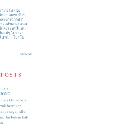
า ‘ กอล์ฟหญิง ’
ด้หลากหลายทัวร์
่าวถึงนักกีฬา‘
สามารถทำผลคะแนน
ั้นคงจะหนีไม่พ้น
ป็นแน่ๆ ไม่ว่าจะ
 โปรเม – โปรโม-
Show All
 POSTS
nteri
HONG
nteri Datuk Seri
azak bercakap
anpa segan silu
i. Ini bukan kali
o...