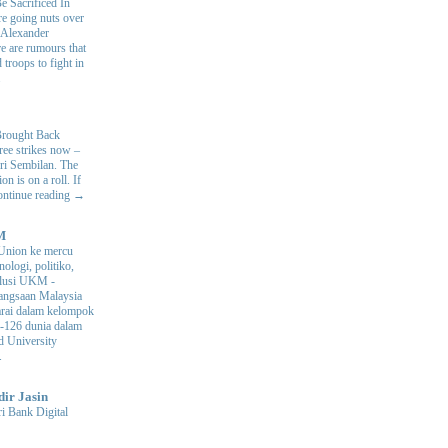
e Sacrificed In
e going nuts over
. Alexander
e are rumours that
 troops to fight in
.
Brought Back
hree strikes now –
ri Sembilan. The
 is on a roll. If
Continue reading →
M
Union ke mercu
nologi, politiko,
volusi UKM
-
ngsaan Malaysia
arai dalam kelompok
ke-126 dunia dalam
d University
.
dir Jasin
i Bank Digital