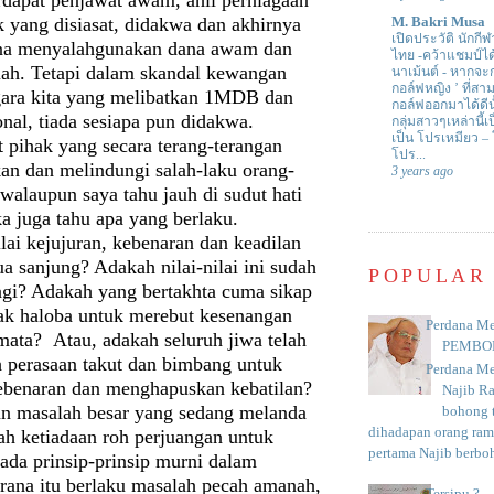
ik yang disiasat, didakwa dan akhirnya
M. Bakri Musa
เปิดประวัติ นักกีฬ
na menyalahgunakan dana awam dan
ไทย -คว้าแชมป์ไ
ah. Tetapi dalam skandal kewangan
นาเม้นต์
-
หากจะกล
กอล์ฟหญิง ’ ที่
egara kita yang melibatkan 1MDB dan
กอล์ฟออกมาได้ดีน
nal, tiada sesiapa pun didakwa.
กลุ่มสาวๆเหล่านี้เ
เป็น โปรเหมียว –
 pihak yang secara terang-terangan
โปร...
n dan melindungi salah-laku orang-
3 years ago
 walaupun saya tahu jauh di sudut hati
a juga tahu apa yang berlaku.
lai kejujuran, kebenaran dan keadilan
a sanjung? Adakah nilai-nilai ini sudah
POPULAR
lagi? Adakah yang bertakhta cuma sikap
ak haloba untuk merebut kesenangan
Perdana Me
mata? Atau, adakah seluruh jiwa telah
PEMBO
h perasaan takut dan bimbang untuk
Perdana Me
benaran dan menghapuskan kebatilan?
Najib R
an masalah besar yang sedang melanda
bohong t
dihadapan orang rama
lah ketiadaan roh perjuangan untuk
pertama Najib berboh
ada prinsip-prinsip murni dalam
rana itu berlaku masalah pecah amanah,