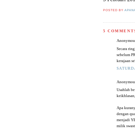
POSTED BY
APAN
5 COMMENT
Anonymous 
Secara rin
sebelum P
kerajaan s
SATURDA
Anonymous 
Usahlah be
keikhlasan,
Apa kurany
dengan quar
menjadi YB
milik swasta