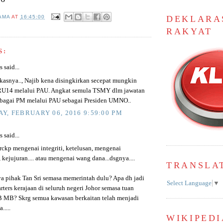
AMA
AT
16:45:00
DEKLARA
RAKYAT
S:
said...
gkasnya.., Najib kena disingkirkan secepat mungkin
RU14 melalui PAU. Angkat semula TSMY dlm jawatan
ebagai PM melalui PAU sebagai Presiden UMNO..
Y, FEBRUARY 06, 2016 9:59:00 PM
said...
rckp mengenai integriti, ketelusan, mengenai
 kejujuran.... atau mengenai wang dana...dsgnya....
TRANSLA
a pihak Tan Sri semasa memerintah dulu? Apa dh jadi
Select Language
▼
ters kerajaan di seluruh negeri Johor semasa tuan
 MB? Skrg semua kawasan berkaitan telah menjadi
.....
WIKIPEDI