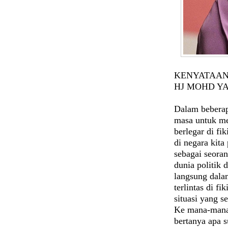
KENYATAAN 
HJ MOHD YA
Dalam beberap
masa untuk me
berlegar di fi
di negara kita
sebagai seora
dunia politik 
langsung dala
terlintas di f
situasi yang se
Ke mana-mana 
bertanya apa 