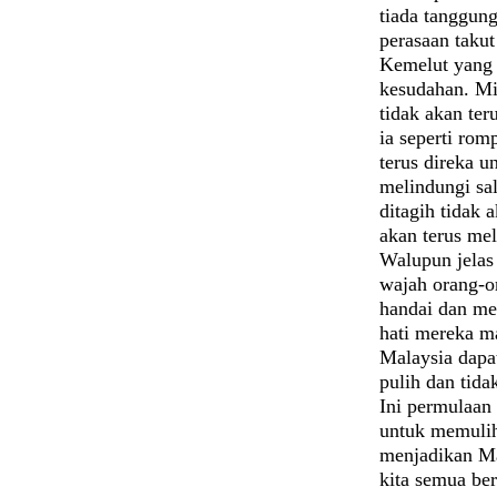
tiada tanggun
perasaan takut
Kemelut yang 
kesudahan. Mi
tidak akan te
ia seperti rom
terus direka 
melindungi sal
ditagih tidak
akan terus me
Walupun jelas
wajah orang-o
handai dan mer
hati mereka m
Malaysia dapa
pulih dan tida
Ini permulaan
untuk memulih
menjadikan Ma
kita semua be