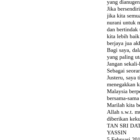
yang dianuger
Jika bersendir
jika kita sem
nurani untuk 
dan bertindak
kita lebih bai
berjaya jua ak
Bagi saya, dal
yang paling u
Jangan sekali-
Sebagai seora
Justeru, saya 
menegakkan ke
Malaysia berp
bersama-sama 
Marilah kita 
Allah s.w.t. 
diberikan kek
TAN SRI DA
YASSIN
5 Februari 20