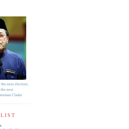
f the next election;
 the next
Freeman Clarke
LIST
x