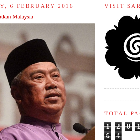
Y, 6 FEBRUARY 2016
VISIT S
atkan Malaysia
TOTAL P
1
2
0
6
4