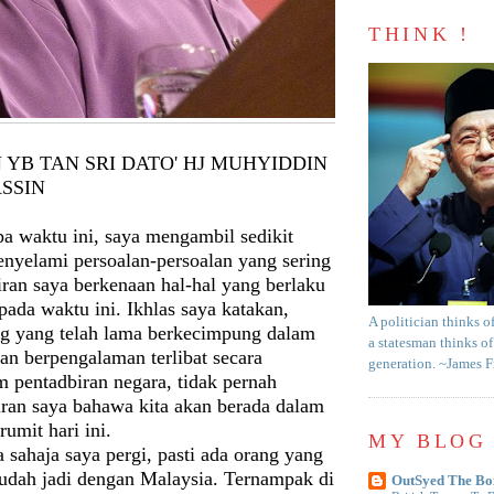
THINK !
YB TAN SRI DATO' HJ MUHYIDDIN
SSIN
a waktu ini, saya mengambil sedikit
nyelami persoalan-persoalan yang sering
kiran saya berkenaan hal-hal yang berlaku
 pada waktu ini. Ikhlas saya katakan,
A politician thinks o
ng yang telah lama berkecimpung dalam
a statesman thinks of
dan berpengalaman terlibat secara
generation. ~James 
m pentadbiran negara, tidak pernah
ikiran saya bahawa kita akan berada dalam
rumit hari ini.
MY BLOG 
sahaja saya pergi, pasti ada orang yang
sudah jadi dengan Malaysia. Ternampak di
OutSyed The Bo