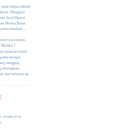
surat diatas adalah
aklum. Mungkin
uan Syed Danial
an Mohor Besar
erita disebali...
tentera komunis
i Melaka ?
an belacan boleh
epada sesiapa
yang sanggup
 ditetapkan.
uk dan belacan ak...
E
Y COMPLETE
E