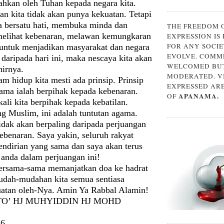
ahkan oleh Tuhan kepada negara kita.
ian kita tidak akan punya kekuatan. Tetapi
ua bersatu hati, membuka minda dan
THE FREEDOM 
melihat kebenaran, melawan kemungkaran
EXPRESSION IS
FOR ANY SOCIE
 untuk menjadikan masyarakat dan negara
EVOLVE. COMM
k daripada hari ini, maka nescaya kita akan
WELCOMED BUT
hirnya.
MODERATED. V
am hidup kita mesti ada prinsip. Prinsip
EXPRESSED AR
tama ialah berpihak kepada kebenaran.
APANAMA.
OF
kali kita berpihak kepada kebatilan.
ng Muslim, ini adalah tuntutan agama.
tidak akan berpaling daripada perjuangan
benaran. Saya yakin, seluruh rakyat
endirian yang sama dan saya akan terus
anda dalam perjuangan ini!
bersama-sama memanjatkan doa ke hadrat
mudah-mudahan kita semua sentiasa
uatan oleh-Nya. Amin Ya Rabbal Alamin!
TO’ HJ MUHYIDDIN HJ MOHD
16