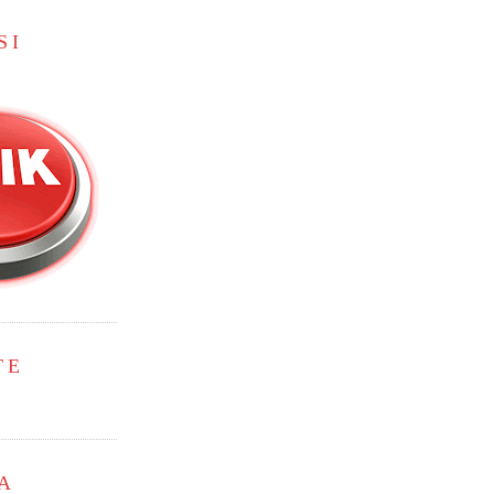
SI
TE
A