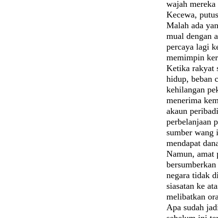
wajah mereka 
Kecewa, putus
Malah ada ya
mual dengan a
percaya lagi 
memimpin ker
Ketika rakyat
hidup, beban 
kehilangan pe
menerima kema
akaun peribad
perbelanjaan 
sumber wang i
mendapat dana
Namun, amat p
bersumberkan
negara tidak d
siasatan ke at
melibatkan or
Apa sudah jad
sebelum ini te