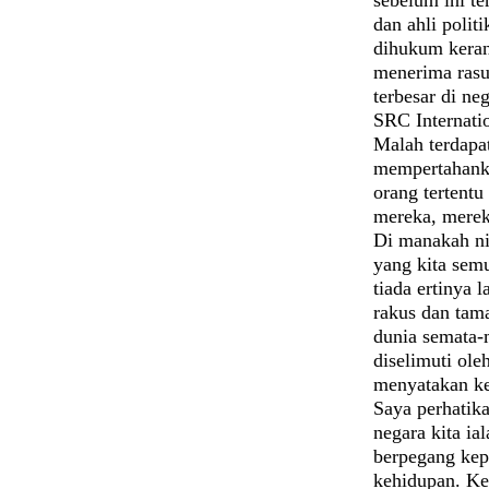
dan ahli polit
dihukum kera
menerima rasu
terbesar di n
SRC Internatio
Malah terdapat
mempertahanka
orang tertentu
mereka, merek
Di manakah ni
yang kita semu
tiada ertinya 
rakus dan tam
dunia semata-
diselimuti ole
menyatakan ke
Saya perhatik
negara kita ia
berpegang kep
kehidupan. Ke