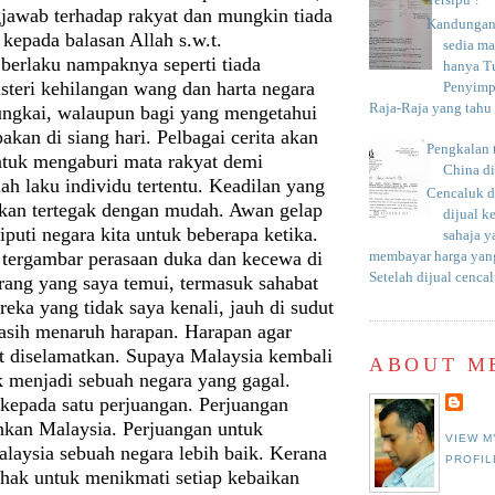
Tersipu ?
gjawab terhadap rakyat dan mungkin tiada
Kandungan 
 kepada balasan Allah s.w.t.
sedia m
berlaku nampaknya seperti tiada
hanya T
steri kehilangan wang dan harta negara
Penyimp
Raja-Raja yang tahu c
rungkai, walaupun bagi yang mengetahui
pakan di siang hari. Pelbagai cerita akan
Pengkalan 
untuk mengaburi mata rakyat demi
China d
ah laku individu tertentu. Keadilan yang
Cencaluk d
 akan tertegak dengan mudah. Awan gelap
dijual k
liputi negara kita untuk beberapa ketika.
sahaja 
 tergambar perasaan duka dan kecewa di
membayar harga yang
Setelah dijual cencal
rang yang saya temui, termasuk sahabat
eka yang tidak saya kenali, jauh di sudut
asih menaruh harapan. Harapan agar
t diselamatkan. Supaya Malaysia kembali
ABOUT M
k menjadi sebuah negara yang gagal.
 kepada satu perjuangan. Perjuangan
kan Malaysia. Perjuangan untuk
VIEW M
laysia sebuah negara lebih baik. Kerana
PROFIL
rhak untuk menikmati setiap kebaikan