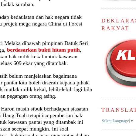
 budak suruhan.
dap kedaulatan dan hak negara tidak
DEKLARA
a projek mega negara China di Forest
RAKYAT
ri Melaka dibawah pimpinan Datuk Seri
uga,
berdasarkan bukti hitam putih
,
kan hak milik kekal untuk kawasan
 seluas 609 ekar yang ditambak.
asih belum menjelaskan bagaimana
r pantai kita boleh diserah kepada pihak
k mutlak milik kekal, lebih-lebih lagi bila
kan pegangan orang asing.
 Haron masih sibuk berhadapan siasatan
TRANSLA
Hang Tuah tetapi isu pemberian hak
Select Language
▼
ntuk kawasan pantai yang ditambak ini
askan secepat mungkin. Ini soal
gara, bukan soal cantas mencantas dalam