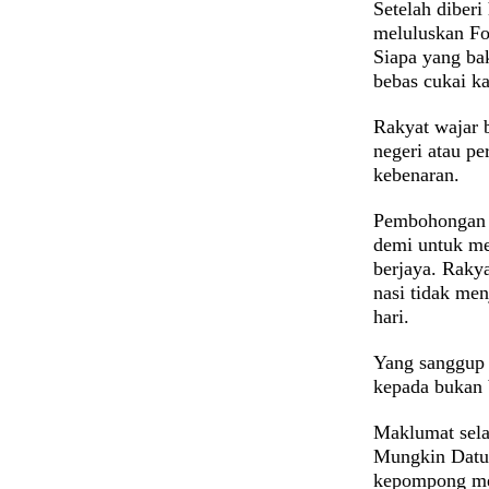
Setelah diberi
meluluskan Fo
Siapa yang ba
bebas cukai k
Rakyat wajar b
negeri atau p
kebenaran.
Pembohongan 
demi untuk me
berjaya. Rakya
nasi tidak me
hari.
Yang sanggup 
kepada bukan 
Maklumat sela
Mungkin Datuk
kepompong men