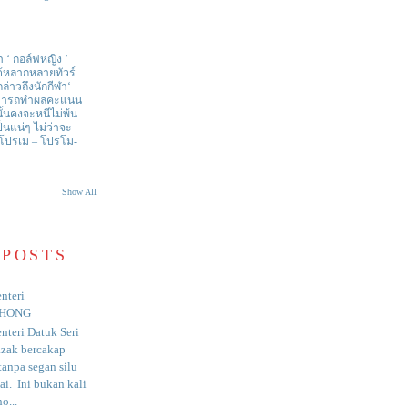
า ‘ กอล์ฟหญิง ’
ด้หลากหลายทัวร์
่าวถึงนักกีฬา‘
สามารถทำผลคะแนน
ั้นคงจะหนีไม่พ้น
ป็นแน่ๆ ไม่ว่าจะ
 โปรเม – โปรโม-
Show All
 POSTS
nteri
HONG
nteri Datuk Seri
azak bercakap
anpa segan silu
i. Ini bukan kali
o...