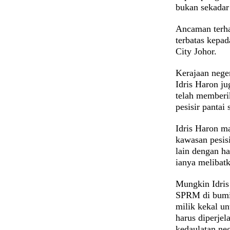
bukan sekadar
Ancaman terha
terbatas kepad
City Johor.
Kerajaan nege
Idris Haron j
telah memberi
pesisir pantai
Idris Haron m
kawasan pesisi
lain dengan ha
ianya melibat
Mungkin Idris
SPRM di bumi 
milik kekal u
harus diperjel
kedaulatan ne