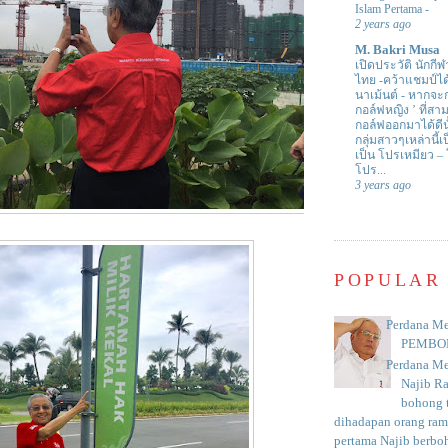
Islam Pertama
-
2 years ago
M. Bakri Musa
เปิดประวัติ นักกีฬ
ไทย -คว้าแชมป์ไ
นาเม้นต์
-
หากจะกล
กอล์ฟหญิง ’ ที่
กอล์ฟออกมาได้ดีน
กลุ่มสาวๆเหล่านี้เ
เป็น โปรเหมียว –
โปร...
3 years ago
POPULAR
Perdana Me
PEMBO
Perdana Me
Najib R
bohong t
dihadapan orang rama
pertama Najib berboh