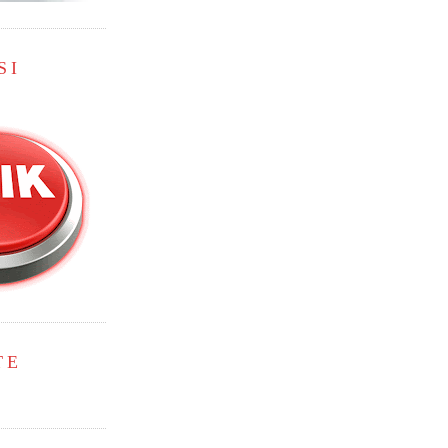
SI
TE