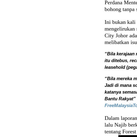
Perdana Mente
bohong tanpa 
Ini bukan kal
mengelirukan r
City Johor ad
melibatkan isu
“Bila kerajaan 
itu ditebus, re
leasehold (peg
“Bila mereka m
Jadi di mana so
katanya semas
Bantu Rakyat” d
FreeMalaysiaT
Dalam laporan
lalu Najib be
tentang Forest