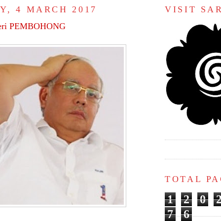
Y, 4 MARCH 2017
VISIT S
teri PEMBOHONG
TOTAL P
1
2
0
7
6