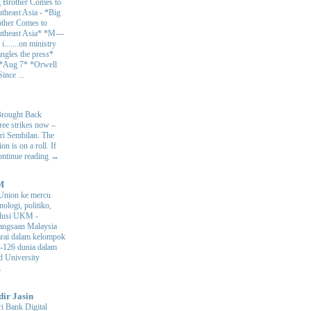
 Brother Comes to
theast Asia
-
*Big
ther Comes to
theast Asia* *M---
s i.......on ministry
angles the press*
 *Aug 7* *Orwell
ince ...
Brought Back
hree strikes now –
ri Sembilan. The
 is on a roll. If
Continue reading →
M
Union ke mercu
nologi, politiko,
volusi UKM
-
ngsaan Malaysia
arai dalam kelompok
ke-126 dunia dalam
d University
.
dir Jasin
i Bank Digital