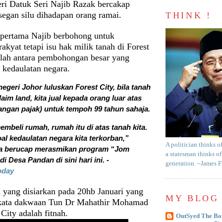
ri Datuk Seri Najib Razak bercakap
segan silu dihadapan orang ramai.
THINK !
i pertama Najib berbohong untuk
akyat tetapi isu hak milik tanah di Forest
alah antara pembohongan besar yang
 kedaulatan negara.
negeri Johor luluskan Forest City, bila tanah
claim land, kita jual kepada orang luar atas
angan pajak) untuk tempoh 99 tahun sahaja.
embeli rumah, rumah itu di atas tanah kita.
al kedaulatan negara kita terkorban,”
A politician thinks o
a berucap merasmikan program “Jom
a statesman thinks of
i Desa Pandan di sini hari ini. -
generation. ~James 
oday
 yang disiarkan pada 20hb Januari yang
MY BLOG 
rkata dakwaan Tun Dr Mahathir Mohamad
 City adalah fitnah.
OutSyed The Bo