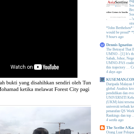
Big
Sou
Bro
Sou
--’
str
*John Berthelsen*
would be proud* *S
9 hours ago
Dennis Ignatius
The Betrayal That 
UMNO
-
[1] It’s t
Sabah, Johor, Nege
UMNO-PAS coalition
this trajectory … 
4 days ago
KUSEMAN.CO
ah bukti yang disahihkan sendiri oleh Tun
Daripada Malayan 
ohamad ketika melawat Forest City pagi
global: Analisis kro
pendidikan dan e
UNIVERSITI Keba
(UKM) kini tersen
universiti terbaik 
penarafan QS Worl
Rankings dan top ..
4 weeks ago
The Scribe A Ka
Orang Luar Pelopor