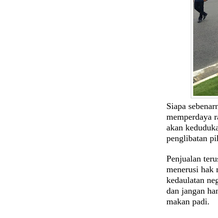
Siapa sebenar
memperdaya ra
akan keduduka
penglibatan p
Penjualan teru
menerusi hak 
kedaulatan neg
dan jangan ha
makan padi.