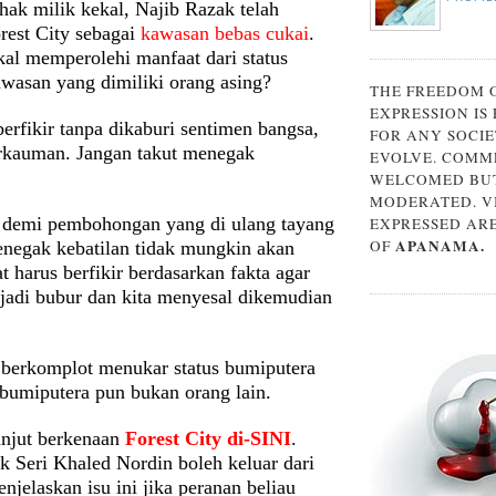
 hak milik kekal, Najib Razak telah
rest City sebagai
kawasan bebas cukai
.
kal memperolehi manfaat dari status
awasan yang dimiliki orang asing?
THE FREEDOM 
EXPRESSION IS
erfikir tanpa dikaburi sentimen bangsa,
FOR ANY SOCIE
erkauman. Jangan takut menegak
EVOLVE. COMM
WELCOMED BUT
MODERATED. V
demi pembohongan yang di ulang tayang
EXPRESSED AR
APANAMA.
OF
negak kebatilan tidak mungkin akan
t harus berfikir berdasarkan fakta agar
njadi bubur dan kita menyesal dikemudian
berkomplot menukar status bumiputera
bumiputera pun bukan orang lain.
njut berkenaan
Forest City di-SINI
.
 Seri Khaled Nordin boleh keluar dari
jelaskan isu ini jika peranan beliau