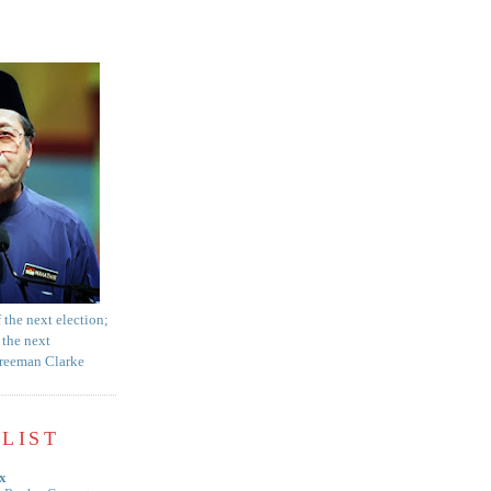
f the next election;
 the next
Freeman Clarke
LIST
x