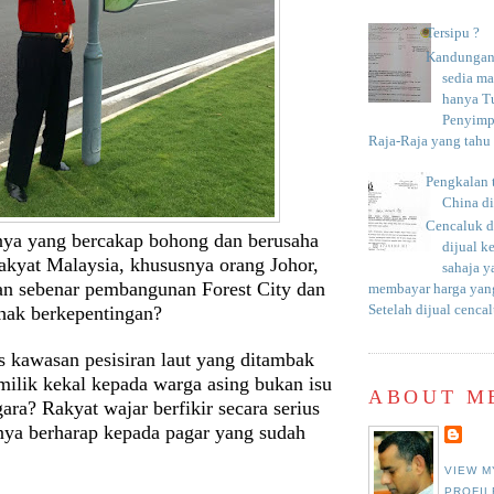
Tersipu ?
Kandungan 
sedia m
hanya T
Penyimp
Raja-Raja yang tahu c
Pengkalan 
China d
Cencaluk d
nya yang bercakap bohong dan berusaha
dijual k
kyat Malaysia, khususnya orang Johor,
sahaja 
n sebenar pembangunan Forest City dan
membayar harga yang
ihak berkepentingan?
Setelah dijual cencal
s kawasan pesisiran laut yang ditambak
milik kekal kepada warga asing bukan isu
ABOUT M
ara? Rakyat wajar berfikir secara serius
nya berharap kepada pagar yang sudah
VIEW M
PROFIL