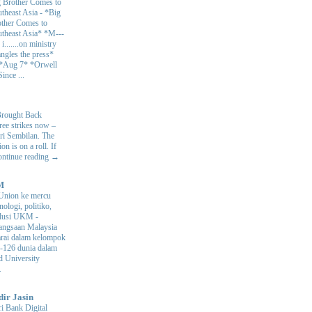
 Brother Comes to
theast Asia
-
*Big
ther Comes to
theast Asia* *M---
s i.......on ministry
angles the press*
 *Aug 7* *Orwell
ince ...
Brought Back
hree strikes now –
ri Sembilan. The
 is on a roll. If
Continue reading →
M
Union ke mercu
nologi, politiko,
volusi UKM
-
ngsaan Malaysia
arai dalam kelompok
ke-126 dunia dalam
d University
.
dir Jasin
i Bank Digital