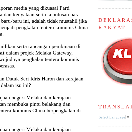
aporan media yang dikuasai Parti
 dan kenyataan serta keputusan para
DEKLARA
baru-baru ini, adalah tidak mustahil jika
enjadi pengkalan tentera komunis China
RAKYAT
ka.
pemilikan serta rancangan pembinaan di
at
dalam projek Melaka Gateway,
ujudnya pengkalan tentera komunis
berasas.
an Datuk Seri Idris Haron dan kerajaan
 dalam isu ini?
ajaan negeri Melaka dan kerajaan
kan membuka pintu belakang dan
TRANSLA
ntera komunis China berpengkalan di
Select Language
▼
ajaan negeri Melaka dan kerajaan