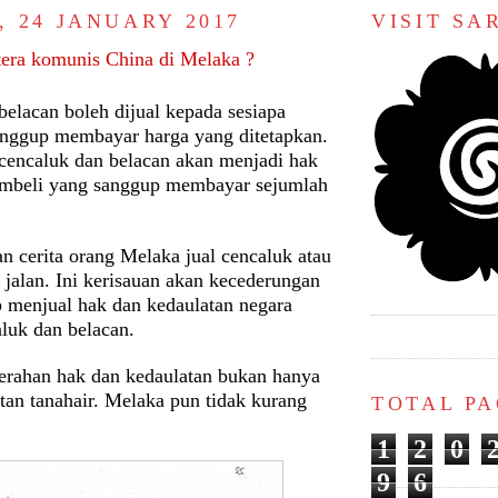
, 24 JANUARY 2017
VISIT S
tera komunis China di Melaka ?
elacan boleh dijual kepada sesiapa
anggup membayar harga yang ditetapkan.
 cencaluk dan belacan akan menjadi hak
embeli yang sanggup membayar sejumlah
an cerita orang Melaka jual cencaluk atau
i jalan. Ini kerisauan akan kecederungan
b menjual hak dan kedaulatan negara
luk dan belacan.
rahan hak dan kedaulatan bukan hanya
atan tanahair. Melaka pun tidak kurang
TOTAL P
1
2
0
9
6