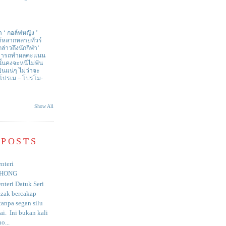
า ‘ กอล์ฟหญิง ’
ด้หลากหลายทัวร์
่าวถึงนักกีฬา‘
สามารถทำผลคะแนน
ั้นคงจะหนีไม่พ้น
ป็นแน่ๆ ไม่ว่าจะ
 โปรเม – โปรโม-
Show All
 POSTS
nteri
HONG
nteri Datuk Seri
azak bercakap
anpa segan silu
i. Ini bukan kali
o...