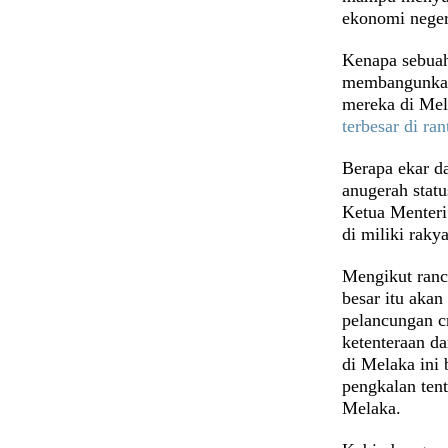
ekonomi nege
Kenapa sebuah
membangunkan
mereka di Me
terbesar di ran
Berapa ekar d
anugerah stat
Ketua Menteri
di miliki raky
Mengikut ranc
besar itu akan
pelancungan cr
ketenteraan d
di Melaka ini
pengkalan ten
Melaka.