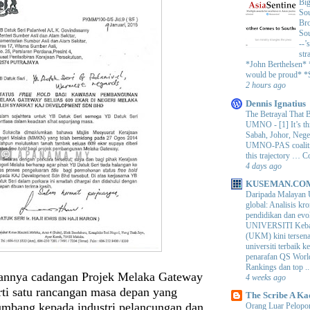
Big
Sou
Bro
Sou
--’
str
*John Berthelsen*
would be proud* *S
2 hours ago
Dennis Ignatius
The Betrayal That 
UMNO
-
[1] It’s t
Sabah, Johor, Nege
UMNO-PAS coalition
this trajectory … 
4 days ago
KUSEMAN.CO
Daripada Malayan 
global: Analisis kro
pendidikan dan e
UNIVERSITI Keba
(UKM) kini tersen
universiti terbaik 
penarafan QS Worl
Rankings dan top ..
annya cadangan Projek Melaka Gateway
4 weeks ago
rti satu rancangan masa depan yang
The Scribe A Ka
bang kepada industri pelancungan dan
Orang Luar Pelopor