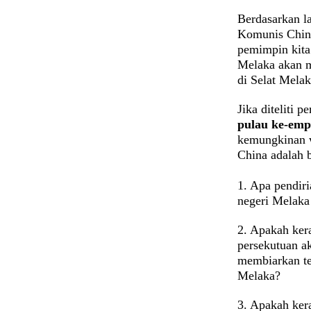
Berdasarkan l
Komunis China
pemimpin kita 
Melaka akan m
di Selat Mela
Jika diteliti 
pulau ke-emp
kemungkinan w
China adalah 
1. Apa pendiri
negeri Melaka
2. Apakah ker
persekutuan a
membiarkan te
Melaka?
3. Apakah ker