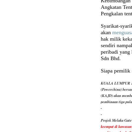
Kebimbangan i
Angkatan Tent
Pengkalan ten
Syarikat-syari
akan
menguasa
hak milik kek
sendiri nampa
peribadi yang
Sdn Bhd.
Siapa pemili
KUALA LUMPUR 1 Se
(Powerchina) bersa
(KAJD) akan memba
pembinaan tiga pul
-
-
Projek Melaka Gat
keempat di kawasan 