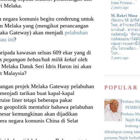
Islam Pertama
-
ri Melaka.
2 years ago
M. Bakri Musa
 negara komunis begitu cenderung untuk
เปิดประวัติ นักกีฬ
 Melaka yang (mengikut perancangan
ไทย -คว้าแชมป์ไ
นาเม้นต์
-
หากจะกล
laka Gateway) akan menjadi
pelabuhan
กอล์ฟหญิง ’ ที่
tau ini
?
กอล์ฟออกมาได้ดีน
กลุ่มสาวๆเหล่านี้เ
เป็น โปรเหมียว –
aripada kawasan seluas 609 ekar yang di
โปร...
3 years ago
us
pegangan bebas/hak milik kekal
oleh
 Melaka Datuk Seri Idris Haron ini akan
at Malaysia?
angan projek Melaka Gateway pelabuhan
POPULAR
 menjadi tarikan buat kapal-kapal
uise liner tetapi beberapa pakar
Perdana Me
an geopolitik mentafsir bahawa pelabuhan
PEMBO
 besar kemungkinan akan dijadikan
Perdana Me
tera negara komunis China di Selat
Najib R
bohong t
dihadapan orang rama
pertama Najib berboh