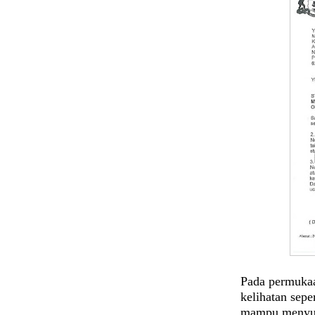
Pada permuka
kelihatan sepe
mampu menyum