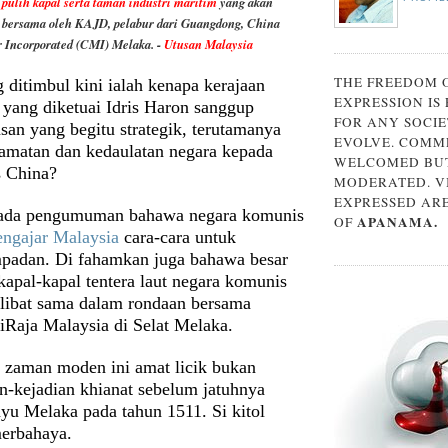
pulih kapal serta taman industri maritim
yang akan
 bersama oleh KAJD, pelabur dari Guangdong, China
r Incorporated (CMI) Melaka. -
Utusan Malaysia
THE FREEDOM 
 ditimbul kini ialah kenapa kerajaan
EXPRESSION IS
 yang diketuai Idris Haron sanggup
FOR ANY SOCIE
san yang begitu strategik, terutamanya
EVOLVE. COMM
elamatan dan kedaulatan negara kepada
WELCOMED BUT
s China?
MODERATED. V
EXPRESSED AR
i ada pengumuman bahawa negara komunis
APANAMA.
OF
ngajar Malaysia
cara-cara untuk
padan. Di fahamkan juga bahawa besar
apal-kapal tentera laut negara komunis
rlibat sama dalam rondaan bersama
diRaja Malaysia di Selat Melaka.
 zaman moden ini amat licik bukan
an-kejadian khianat sebelum jatuhnya
u Melaka pada tahun 1511. Si kitol
erbahaya.