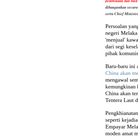
pembinaan dan baik 
dibangunkan secara
serta Chief Ministe
Persoalan yang
negeri Melaka
'menjual' kawa
dari segi kes
pihak komuni
Baru-baru in
China akan me
mengawal sem
kemungkinan k
China akan te
Tentera Laut 
Pengkhianatan
seperti kejadi
Empayar Melay
moden amat m