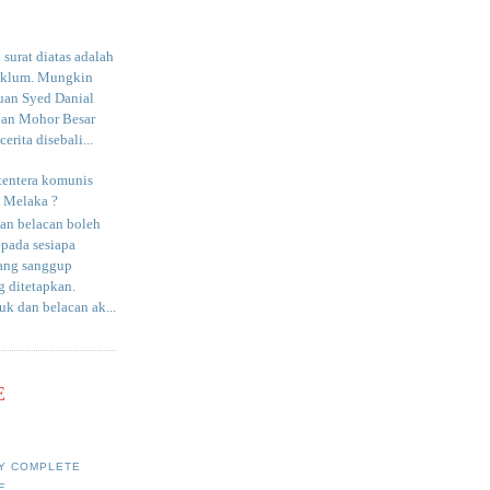
surat diatas adalah
aklum. Mungkin
uan Syed Danial
an Mohor Besar
erita disebali...
tentera komunis
i Melaka ?
an belacan boleh
epada sesiapa
yang sanggup
 ditetapkan.
uk dan belacan ak...
E
Y COMPLETE
E