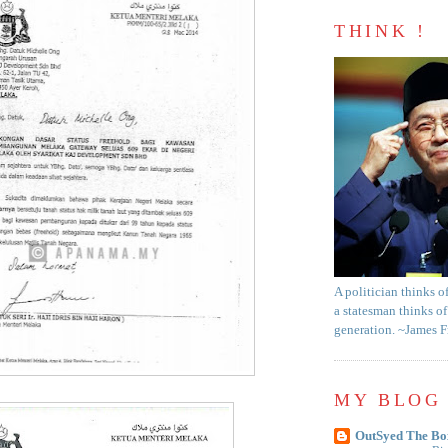
THINK !
A politician thinks o
a statesman thinks of
generation. ~James 
MY BLOG 
OutSyed The Bo