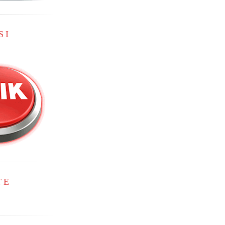
SI
TE