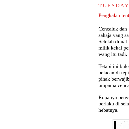
TUESDAY
Pengkalan ten
Cencaluk dan b
sahaja yang s
Setelah dijual
milik kekal p
wang itu tadi.
Tetapi ini buk
belacan di tep
pihak berwaji
umpama cenca
Rupanya penye
berlaku di sel
hebatnya.