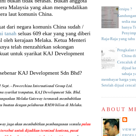
ni bukan tidak berasas. Bukan anggota
era Malaysia yang akan mengendalikan
Tersipu ?
tera laut komunis China.
Kandungan 
sedia m
kat dari negara komunis China sudah /
hanya T
i tanah
seluas 609 ekar yang yang diberi
Penyimp
Raja-Raja yang tahu c
al oleh kerajaan Melaka. Ketua Menteri
knya telah menzahirkan sokongan
Pengkalan 
 kuat untuk syarikat KAJ Development
China d
Cencaluk d
dijual k
k sebenar KAJ Development Sdn Bhd?
sahaja 
membayar harga yang
pt. - Powerchina International Group Ltd.
Setelah dijual cencal
ma syarikat tempatan, KAJ Development Sdn. Bhd.
ngunkan Melaka Gateway termasuk membabitkan
au buatan dengan pelaburan RM30 bilion di Melaka.
ABOUT M
eway juga akan membabitkan pembangunan semula
pulau
tersebut untuk dijadikan terminal kontena, pusat
VIEW M
PROFIL