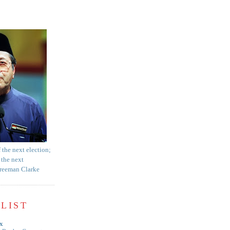
f the next election;
 the next
Freeman Clarke
LIST
x