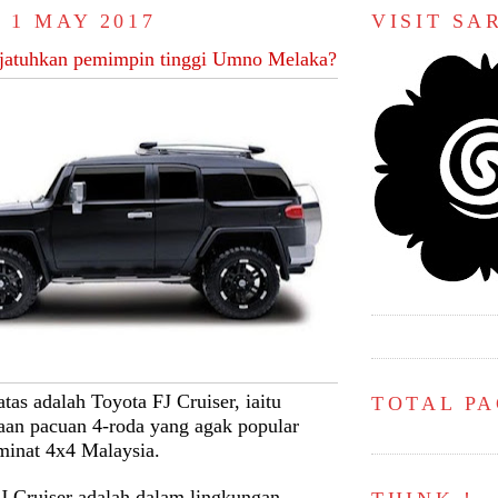
 1 MAY 2017
VISIT S
jatuhkan pemimpin tinggi Umno Melaka?
tas adalah Toyota FJ Cruiser, iaitu
TOTAL P
raan pacuan 4-roda yang agak popular
minat 4x4 Malaysia.
FJ Cruiser adalah dalam lingkungan