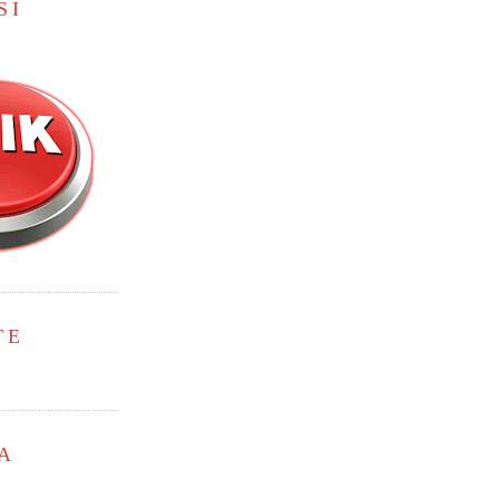
SI
TE
A