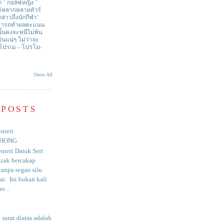
า ‘ กอล์ฟหญิง ’
ด้หลากหลายทัวร์
่าวถึงนักกีฬา‘
สามารถทำผลคะแนน
ั้นคงจะหนีไม่พ้น
ป็นแน่ๆ ไม่ว่าจะ
 โปรเม – โปรโม-
Show All
 POSTS
nteri
HONG
nteri Datuk Seri
azak bercakap
anpa segan silu
i. Ini bukan kali
o...
surat diatas adalah