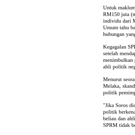
Untuk makluma
RM150 juta (m
individu dari 
Umum tahu ba
hubungan yang
Kegagalan SP
setelah menda
menimbulkan p
ahli politik n
Menurut seora
Melaka, skand
politik pemimp
"Jika Soros d
politik berke
beliau dan ahl
SPRM tidak bo