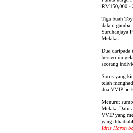
RM150,000 - 
Tiga buah Toyo
dalam gambar d
Suruhanjaya 
Melaka.
Dua daripada 
bercermin gel
seorang indivi
Soros yang ki
telah menghad
dua VVIP ber
Menurut sumbe
Melaka Datuk 
VVIP yang men
yang dihadiah
Idris Haron bo