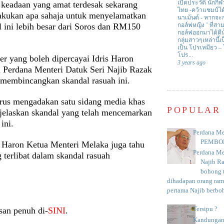
เปิดประวัติ นักกีฬ
 keadaan yang amat terdesak sekarang
ไทย -คว้าแชมป์ไ
akukan apa sahaja untuk menyelamatkan
นาเม้นต์
-
หากจะกล
l ini lebih besar dari Soros dan RM150
กอล์ฟหญิง ’ ที่
กอล์ฟออกมาได้ดีน
.
กลุ่มสาวๆเหล่านี้เ
เป็น โปรเหมียว –
โปร...
r yang boleh dipercayai Idris Haron
3 years ago
 Perdana Menteri Datuk Seri Najib Razak
 membincangkan skandal rasuah ini.
arus mengadakan satu sidang media khas
POPULAR
elaskan skandal yang telah mencemarkan
ini.
Perdana Me
PEMBO
 Haron Ketua Menteri Melaka juga tahu
Perdana Me
g terlibat dalam skandal rasuah
Najib R
bohong t
dihadapan orang rama
pertama Najib berboh
san penuh di-
SINI
.
Tersipu ?
Kandungan 