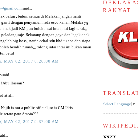
DEKLARA
on@gmail.com
said...
RAKYAT
nak balun , balum semua di Melaka,, jangan nanti
i ganti dengan penyamun,, ada esco kanan Melaka yg
n nak jadi KM pun boleh intai intai , ini lagi teruk,,
i peladang saje. Sekarang dengan gaya dan lagak anak
galah big boss,, narda cekal sdn bhd tu apa dan siapa
leh beralih rumah,,, tolong intai intai ini bukan main
tul betul
, MAY 02, 2017 8:26:00 AM
said...
f Abu Hassan?
TRANSLA
d at all.
Select Language
▼
ajib is not a public official, so is CM Idris.
e setara para Ambia???
, MAY 02, 2017 9:37:00 AM
WIKIPEDI
aid...