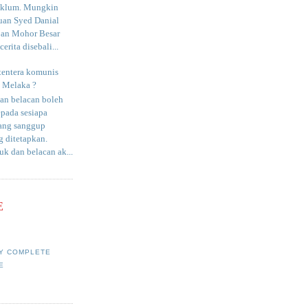
aklum. Mungkin
uan Syed Danial
an Mohor Besar
erita disebali...
tentera komunis
i Melaka ?
an belacan boleh
epada sesiapa
yang sanggup
 ditetapkan.
uk dan belacan ak...
E
Y COMPLETE
E