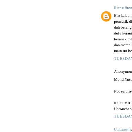
Ricesaffr
Bro kalau 
pencurik d
dah beranga
dulu keran
beranak men
dan mcmn bo
main ini be
TUESDAY
Anonymous 
Mohd Yuso
Not surprise
Kalau M01 N
Untouchabl
TUESDAY
Unknown
s