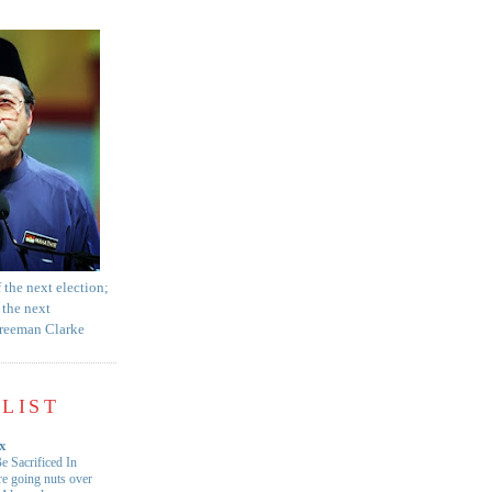
f the next election;
 the next
Freeman Clarke
LIST
x
e Sacrificed In
e going nuts over