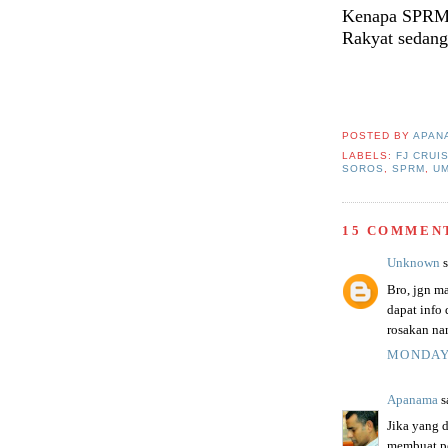
Kenapa SPRM p
Rakyat sedang 
POSTED BY
APAN
LABELS:
FJ CRUI
SOROS
,
SPRM
,
U
15 COMMEN
Unknown
s
Bro, jgn ma
dapat info
rosakan na
MONDAY,
Apanama
sa
Jika yang d
membuat pe