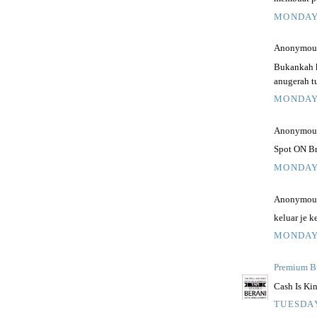
MONDAY,
Anonymous 
Bukankah 
anugerah t
MONDAY,
Anonymous 
Spot ON Br
MONDAY,
Anonymous 
keluar je 
MONDAY,
Premium B
Cash Is Kin
TUESDAY