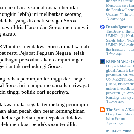
the war in Ukraine
Mercouris says ther
n pembaca skandal rasuah bernilai
the British will send
ungkin lebih) ini melibatkan seorang
Ukraine. **The B..
11 hours ago
Melaka yang dikenali sebagai Soros.
hawa Idris Haron dan Soros mempunyai
Dennis Ignatius
The Betrayal That 
 akrab.
UMNO
-
[1] It’s t
Sabah, Johor, Nege
UMNO-PAS coalition
RM untuk mendakwa Soros dimahkamah
this trajectory … 
pat restu Pejabat Peguam Negara telah
3 days ago
elbagai persoalan akan campurtangan
KUSEMAN.CO
egeri untuk melindungi Soros.
Daripada Malayan 
global: Analisis kro
pendidikan dan e
ng bekas pemimpin tertinggi dari negeri
UNIVERSITI Keba
(UKM) kini tersen
al Soros ini mampu menamatkan riwayat
universiti terbaik 
in tinggi politik dari negerinya.
penarafan QS Worl
Rankings dan top ..
3 weeks ago
idakwa maka segala tembelang pemimpin
The Scribe A Ka
naan akan pecah dan besar kemungkinan
Orang Luar Pelopor
i keluarga beliau pun terpaksa didakwa.
Islam Pertama
-
leh membuat pendakwaan terpilih.
2 years ago
M. Bakri Musa