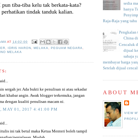
sedia m
un tiba-tiba kelu tak berkata-kata?
hanya T
perhatikan tindak tanduk kalian.
Penyimp
Raja-Raja yang tahu c
Pengkalan 
China d
AMA
AT
14:02:00
Cencaluk d
SER
,
IDRIS HARON
,
MELAKA
,
PEGUAM NEGARA
,
dijual k
MNO MELAKA
sahaja 
membayar harga yang
Setelah dijual cencal
TS:
aid...
in sergah jer. Ada bukti ke penulisan ni atau sekadar
ABOUT M
 dari khabar angin. Awak blogger terkemuka, jangan
ma dengan kualiti penulisan macam ni.
 MAY 01, 2017 4:41:00 PM
VIEW M
PROFIL
id...
itulis ini tak betul maka Ketua Menteri boleh tampil
nafian/penjelasan. Mudah.