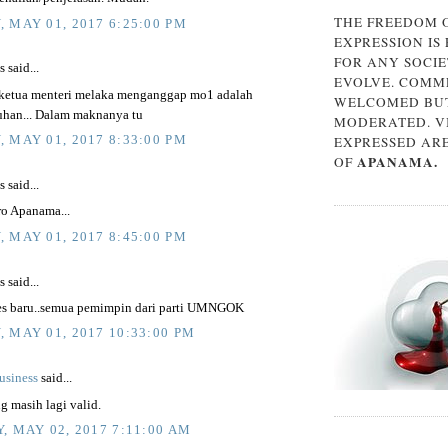
THE FREEDOM 
 MAY 01, 2017 6:25:00 PM
EXPRESSION IS
FOR ANY SOCIE
said...
EVOLVE. COMM
ketua menteri melaka menganggap mo1 adalah
WELCOMED BUT
uhan... Dalam maknanya tu
MODERATED. V
EXPRESSED AR
 MAY 01, 2017 8:33:00 PM
APANAMA.
OF
said...
o Apanama...
 MAY 01, 2017 8:45:00 PM
said...
kes baru..semua pemimpin dari parti UMNGOK
 MAY 01, 2017 10:33:00 PM
usiness
said...
g masih lagi valid.
, MAY 02, 2017 7:11:00 AM