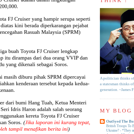
THINK !
200,000.
ta FJ Cruiser yang hampir serupa seperti
iatas kini berada diperkarangan pejabat
Pencegahan Rasuah Malaysia (SPRM)
tiga buah Toyota FJ Cruiser lengkap
ap itu dirampas dari dua orang VVIP dan
du yang dikenali sebagai Soros.
ni masih diburu pihak SPRM dipercayai
A politician thinks o
iahkan kenderaan tersebut kepada kedua-
a statesman thinks of
kenaan.
generation. ~James 
r dari bumi Hang Tuah, Ketua Menteri
Seri Idris Haron adalah salah seorang
MY BLOG 
ggunakan kereta Toyota FJ Cruiser
kan Soros.
(
Jika laporan ini kurang tepat,
OutSyed The Bo
British Troops To B
leh tampil menafikan berita ini
)
Ukraine?
-
*They ar