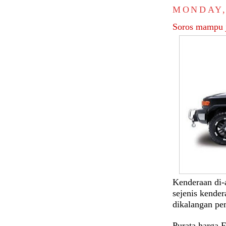
MONDAY,
Soros mampu 
Kenderaan di-a
sejenis kende
dikalangan pe
Purata harga 