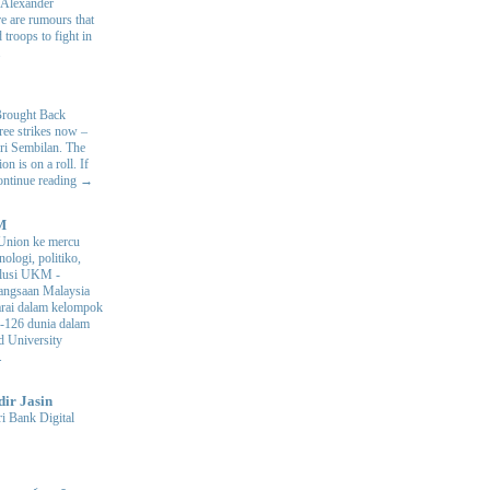
. Alexander
e are rumours that
 troops to fight in
.
Brought Back
hree strikes now –
ri Sembilan. The
 is on a roll. If
Continue reading →
M
Union ke mercu
nologi, politiko,
volusi UKM
-
ngsaan Malaysia
arai dalam kelompok
ke-126 dunia dalam
d University
.
dir Jasin
i Bank Digital