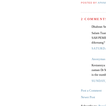
POSTED BY
APAN
2 COMMENT
Dhahran Sea
Salam Tuan
SAH PEMBO
dikenang?
SATURDA
Anonymas
Kesiannya 
zaman Dr M
is the numb
SUNDAY,
Post a Comment
Newer Post