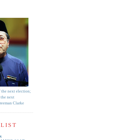
f the next election;
 the next
Freeman Clarke
LIST
x