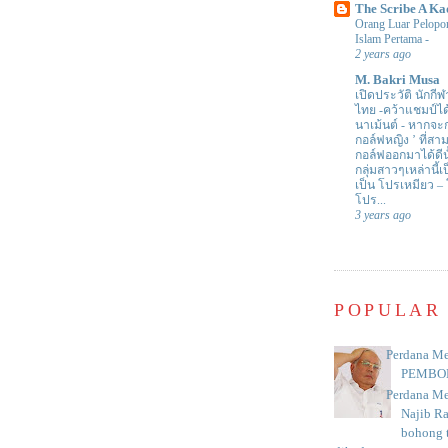
The Scribe A Ka
Orang Luar Pelopor
Islam Pertama
-
2 years ago
M. Bakri Musa
เปิดประวัติ นักกีฬ
ไทย -คว้าแชมป์ไ
นาเม้นต์
-
หากจะกล
กอล์ฟหญิง ’ ที่
กอล์ฟออกมาได้ดีน
กลุ่มสาวๆเหล่านี้เ
เป็น โปรเหมียว –
โปร...
3 years ago
POPULAR
Perdana Me
PEMBO
Perdana Me
Najib R
bohong t