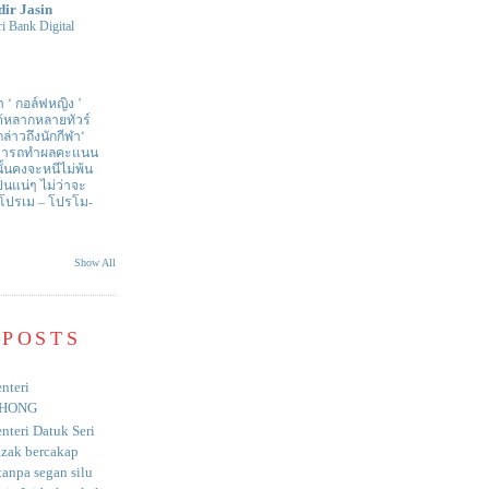
dir Jasin
i Bank Digital
า ‘ กอล์ฟหญิง ’
ด้หลากหลายทัวร์
่าวถึงนักกีฬา‘
สามารถทำผลคะแนน
ั้นคงจะหนีไม่พ้น
ป็นแน่ๆ ไม่ว่าจะ
 โปรเม – โปรโม-
Show All
 POSTS
nteri
HONG
nteri Datuk Seri
azak bercakap
anpa segan silu