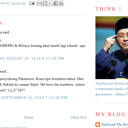
AMA
AT
22:40:00
THINK !
S:
 said...
,
HONG & Melayu kurang akal masih lagi taksub...apa
Y, AUGUST 30, 2014 8:15:00 PM
said...
penyokong Pakartoon. Kena tipu bertahun-tahun. Dari
A politician thinks o
, Paklah ke zaman Najib. We have the numbers...where
a statesman thinks of
ers? 1,2,3? 50??
generation. ~James 
 SEPTEMBER 14, 2014 7:22:00 PM
MY BLOG 
Home
Older Post
OutSyed The Bo