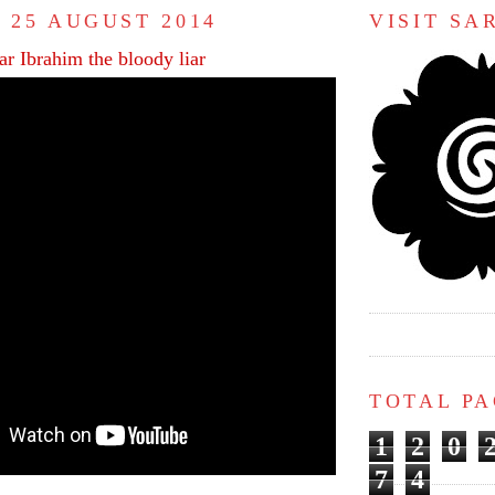
 25 AUGUST 2014
VISIT S
r Ibrahim the bloody liar
TOTAL P
1
2
0
7
4