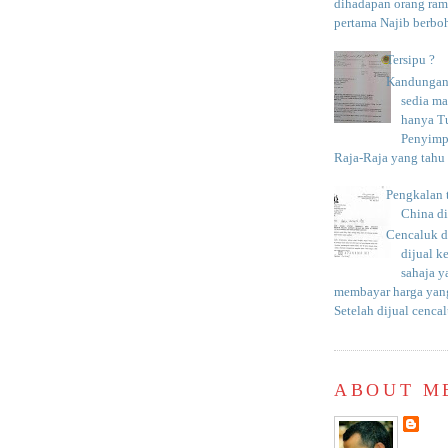
dihadapan orang rama
pertama Najib berboh
Tersipu ?
Kandungan 
sedia m
hanya T
Penyimp
Raja-Raja yang tahu c
Pengkalan 
China d
Cencaluk d
dijual k
sahaja 
membayar harga yang
Setelah dijual cencal
ABOUT M