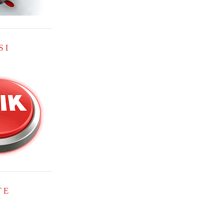
SI
TE