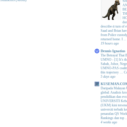
Comments (Atom)
SH
AN
BE
TH
H
do
describe-it turn of
Saad and Brian hav
from Police custod
returned home. I ...
19 hours ago
Dennis Ignatius
The Betrayal That 
UMNO
-
[1] It’s t
Sabah, Johor, Nege
UMNO-PAS coalition
this trajectory … 
5 days ago
KUSEMAN.CO
Daripada Malayan 
global: Analisis kro
pendidikan dan e
UNIVERSITI Keba
(UKM) kini tersen
universiti terbaik 
penarafan QS Worl
Rankings dan top ..
4 weeks ago