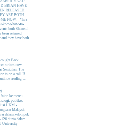
AMSUL SAAD
D BRIAN HAVE
EN RELEASED.
EY ARE BOTH
OME NOW.
-
*In a
nt-know-how-to-
 events both Shamsul
e been released
y and they have both
Brought Back
hree strikes now –
ri Sembilan. The
 is on a roll. If
Continue reading →
M
Union ke mercu
nologi, politiko,
volusi UKM
-
ngsaan Malaysia
arai dalam kelompok
ke-126 dunia dalam
d University
.