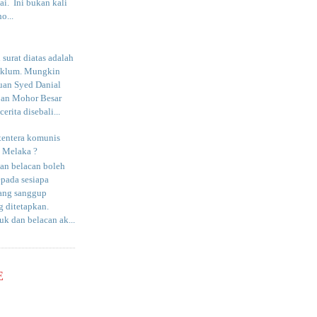
i. Ini bukan kali
o...
surat diatas adalah
aklum. Mungkin
uan Syed Danial
an Mohor Besar
erita disebali...
tentera komunis
i Melaka ?
an belacan boleh
epada sesiapa
yang sanggup
 ditetapkan.
uk dan belacan ak...
E