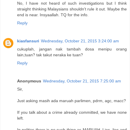
No, I have not heard of such investigations but I think
straight thinking Malaysians shouldn't rule it out. Maybe the
end is near. Insyaallah. TQ for the info.
Reply
kiasfansuri
Wednesday, October 21, 2015 3:24:00 am
cukuplah, jangan nak tambah dosa menipu orang
lain,tuan? tak takut neraka ke tuan?
Reply
Anonymous
Wednesday, October 21, 2015 7:25:00 am
Sir,
Just asking masih ada maruah parlimen, pdrm, agc, macc?
If you talk about a crime already committed, we have none
left.
In politics there is no such thing as MARUAH. Lies, lies and