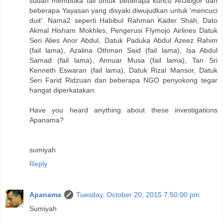
sudah membuka fail untuk beberapa kuncu AhJibgor dan
beberapa Yayasan yang disyaki diwujudkan untuk 'mencuci
duit'. Nama2 seperti Habibul Rahman Kader Shah, Dato
Akmal Hisham Mokhles, Pengerusi Flymojo Airlines Datuk
Seri Alies Anor Abdul, Datuk Paduka Abdul Azeez Rahim
(fail lama), Azalina Othman Said (fail lama), Isa Abdul
Samad (fail lama), Annuar Musa (fail lama), Tan Sri
Kenneth Eswaran (fail lama), Datuk Rizal Mansor, Datuk
Seri Farid Ridzuan dan beberapa NGO penyokong tegar
hangat diperkatakan.
Have you heard anything about these investigations
Apanama?
sumiyah
Reply
Apanama
Tuesday, October 20, 2015 7:50:00 pm
Sumiyah