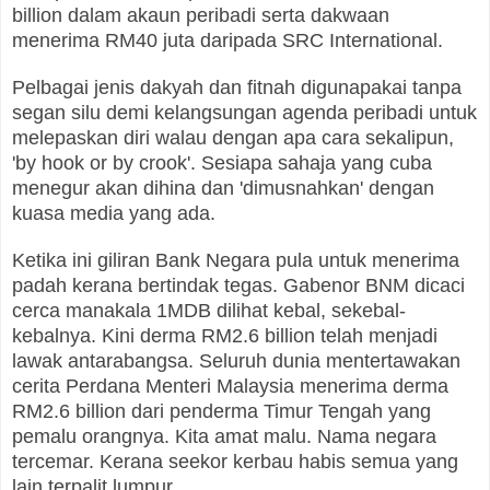
billion dalam akaun peribadi serta dakwaan
menerima RM40 juta daripada SRC International.
Pelbagai jenis dakyah dan fitnah digunapakai tanpa
segan silu demi kelangsungan agenda peribadi untuk
melepaskan diri walau dengan apa cara sekalipun,
'by hook or by crook'. Sesiapa sahaja yang cuba
menegur akan dihina dan 'dimusnahkan' dengan
kuasa media yang ada.
Ketika ini giliran Bank Negara pula untuk menerima
padah kerana bertindak tegas. Gabenor BNM dicaci
cerca manakala 1MDB dilihat kebal, sekebal-
kebalnya. Kini derma RM2.6 billion telah menjadi
lawak antarabangsa. Seluruh dunia mentertawakan
cerita Perdana Menteri Malaysia menerima derma
RM2.6 billion dari penderma Timur Tengah yang
pemalu orangnya. Kita amat malu. Nama negara
tercemar. Kerana seekor kerbau habis semua yang
lain terpalit lumpur.