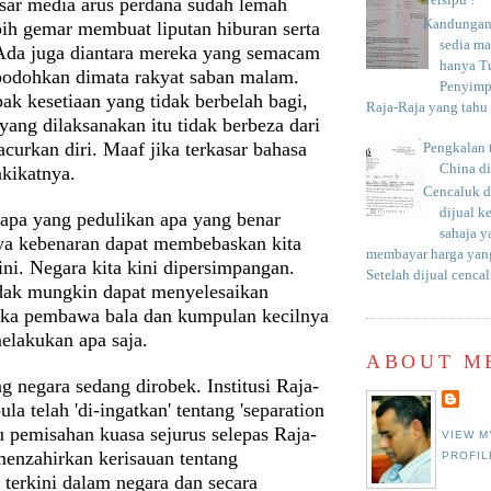
Tersipu ?
sar media arus perdana sudah lemah
Kandungan 
bih gemar membuat liputan hiburan serta
sedia m
Ada juga diantara mereka yang semacam
hanya T
bodohkan dimata rakyat saban malam.
Penyimp
ak kesetiaan yang tidak berbelah bagi,
Raja-Raja yang tahu c
ang dilaksanakan itu tidak berbeza dari
curkan diri. Maaf jika terkasar bahasa
Pengkalan 
China d
akikatnya.
Cencaluk d
dijual k
iapa yang pedulikan apa yang benar
sahaja 
a kebenaran dapat membebaskan kita
membayar harga yang
ini. Negara kita kini dipersimpangan.
Setelah dijual cencal
tidak mungkin dapat menyelesaikan
jika pembawa bala dan kumpulan kecilnya
elakukan apa saja.
ABOUT M
ing negara sedang dirobek. Institusi Raja-
la telah 'di-ingatkan' tentang 'separation
u pemisahan kuasa sejurus selepas Raja-
VIEW M
enzahirkan kerisauan tentang
PROFIL
terkini dalam negara dan secara