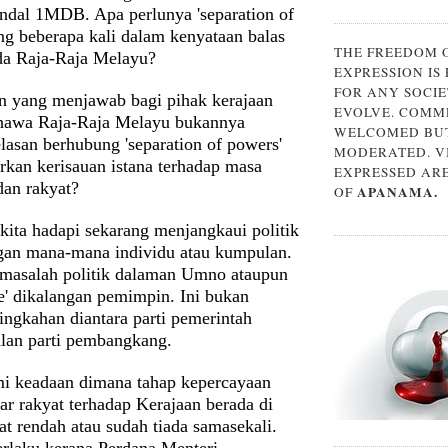
ndal 1MDB. Apa perlunya 'separation of
ng beberapa kali dalam kenyataan balas
THE FREEDOM 
da Raja-Raja Melayu?
EXPRESSION IS
FOR ANY SOCIE
n yang menjawab bagi pihak kerajaan
EVOLVE. COMM
ahawa Raja-Raja Melayu bukannya
WELCOMED BUT
lasan berhubung 'separation of powers'
MODERATED. V
rkan kerisauan istana terhadap masa
EXPRESSED AR
dan rakyat?
APANAMA.
OF
kita hadapi sekarang menjangkaui politik
ngan mana-mana individu atau kumpulan.
masalah politik dalaman Umno ataupun
e' dikalangan pemimpin. Ini bukan
ingkahan diantara parti pemerintah
lan parti pembangkang.
i keadaan dimana tahap kepercayaan
ar rakyat terhadap Kerajaan berada di
t rendah atau sudah tiada samasekali.
erlaku kerana Perdana Menteri