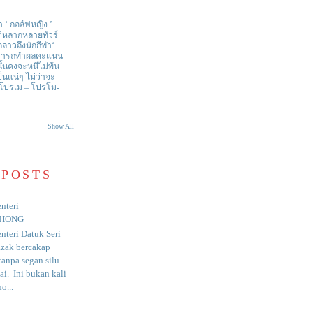
า ‘ กอล์ฟหญิง ’
ด้หลากหลายทัวร์
่าวถึงนักกีฬา‘
สามารถทำผลคะแนน
ั้นคงจะหนีไม่พ้น
ป็นแน่ๆ ไม่ว่าจะ
 โปรเม – โปรโม-
Show All
 POSTS
nteri
HONG
nteri Datuk Seri
azak bercakap
anpa segan silu
i. Ini bukan kali
o...