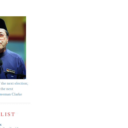
f the next election;
 the next
Freeman Clarke
LIST
x