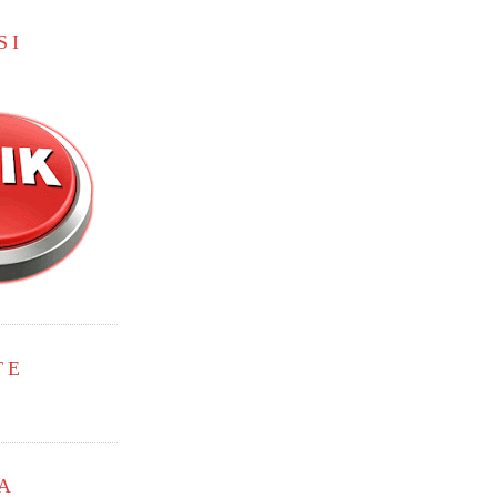
SI
TE
A