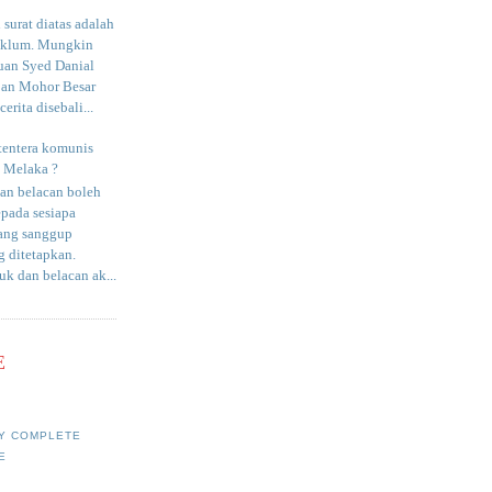
surat diatas adalah
aklum. Mungkin
uan Syed Danial
an Mohor Besar
erita disebali...
tentera komunis
i Melaka ?
an belacan boleh
epada sesiapa
yang sanggup
 ditetapkan.
uk dan belacan ak...
E
Y COMPLETE
E