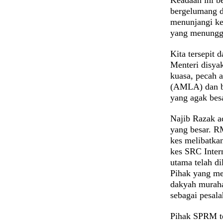
bergelumang d
menunjangi ke
yang menungg
Kita tersepit
Menteri disya
kuasa, pecah
(AMLA) dan b
yang agak bes
Najib Razak a
yang besar. R
kes melibatkan
kes SRC Intern
utama telah di
Pihak yang me
dakyah muraha
sebagai pesala
Pihak SPRM t