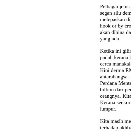
Pelbagai jenis
segan silu de
melepaskan dir
hook or by cr
akan dihina d
yang ada.
Ketika ini gi
padah kerana 
cerca manakal
Kini derma RM
antarabangsa.
Perdana Ment
billion dari 
orangnya. Kit
Kerana seekor 
lumpur.
Kita masih m
terhadap akhb