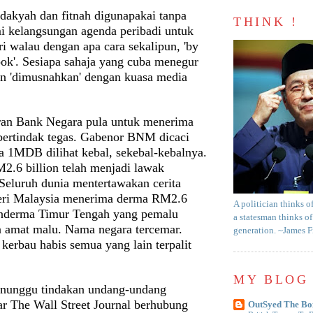
 dakyah dan fitnah digunapakai tanpa
THINK !
mi kelangsungan agenda peribadi untuk
i walau dengan apa cara sekalipun, 'by
ook'. Sesiapa sahaja yang cuba menegur
an 'dimusnahkan' dengan kuasa media
liran Bank Negara pula untuk menerima
bertindak tegas. Gabenor BNM dicaci
a 1MDB dilihat kebal, sekebal-kebalnya.
2.6 billion telah menjadi lawak
 Seluruh dunia mentertawakan cerita
eri Malaysia menerima derma RM2.6
A politician thinks o
penderma Timur Tengah yang pemalu
a statesman thinks of
a amat malu. Nama negara tercemar.
generation. ~James 
kerbau habis semua yang lain terpalit
MY BLOG 
enunggu tindakan undang-undang
ar The Wall Street Journal berhubung
OutSyed The Bo