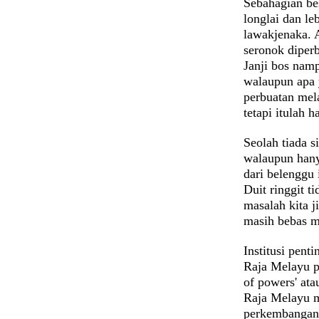
Sebahagian be
longlai dan le
lawakjenaka. 
seronok diper
Janji bos namp
walaupun apa y
perbuatan mela
tetapi itulah h
Seolah tiada s
walaupun hany
dari belenggu 
Duit ringgit 
masalah kita 
masih bebas m
Institusi pent
Raja Melayu pu
of powers' ata
Raja Melayu m
perkembangan 