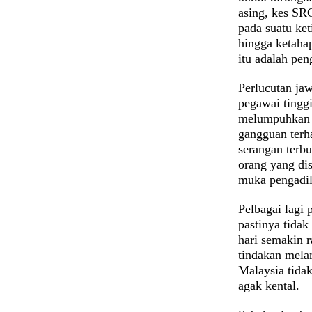
asing, kes SRC
pada suatu ket
hingga ketaha
itu adalah pe
Perlucutan ja
pegawai tingg
melumpuhkan 
gangguan ter
serangan terb
orang yang di
muka pengadil
Pelbagai lagi
pastinya tidak
hari semakin r
tindakan mela
Malaysia tidak
agak kental.