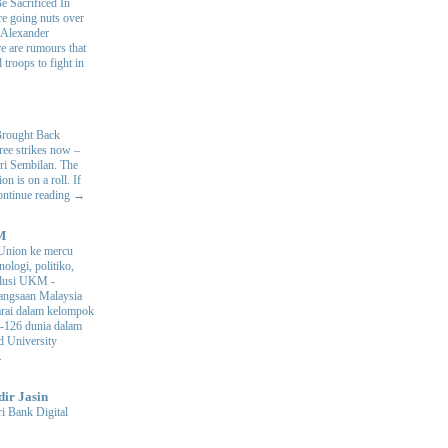
e Sacrificed In
e going nuts over
. Alexander
e are rumours that
 troops to fight in
.
Brought Back
hree strikes now –
ri Sembilan. The
 is on a roll. If
Continue reading →
M
Union ke mercu
nologi, politiko,
volusi UKM
-
ngsaan Malaysia
arai dalam kelompok
ke-126 dunia dalam
d University
.
dir Jasin
i Bank Digital