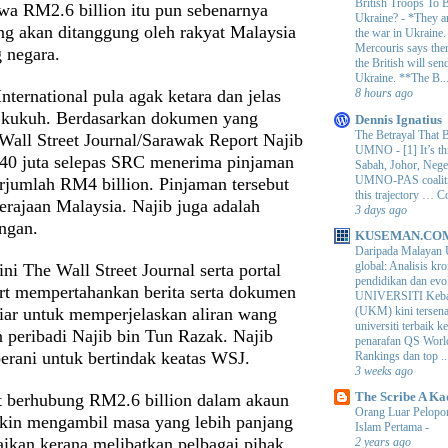
British Troops To B
a RM2.6 billion itu pun sebenarnya
Ukraine?
-
*They ar
ang akan ditanggung oleh rakyat Malaysia
the war in Ukraine
Mercouris says ther
 negara.
the British will send
Ukraine. **The B..
ternational pula agak ketara dan jelas
8 hours ago
 kukuh. Berdasarkan dokumen yang
Dennis Ignatius
The Betrayal That 
 Wall Street Journal/Sarawak Report Najib
UMNO
-
[1] It’s t
0 juta selepas SRC menerima pinjaman
Sabah, Johor, Nege
UMNO-PAS coalition
jumlah RM4 billion. Pinjaman tersebut
this trajectory … 
erajaan Malaysia. Najib juga adalah
3 days ago
ngan.
KUSEMAN.CO
Daripada Malayan 
global: Analisis kro
ini The Wall Street Journal serta portal
pendidikan dan e
t mempertahankan berita serta dokumen
UNIVERSITI Keba
(UKM) kini tersen
iar untuk memperjelaskan aliran wang
universiti terbaik 
 peribadi Najib bin Tun Razak. Najib
penarafan QS Worl
erani untuk bertindak keatas WSJ.
Rankings dan top ..
3 weeks ago
lit berhubung RM2.6 billion dalam akaun
The Scribe A Ka
Orang Luar Pelopor
kin mengambil masa yang lebih panjang
Islam Pertama
-
aikan kerana melibatkan pelbagai pihak
2 years ago