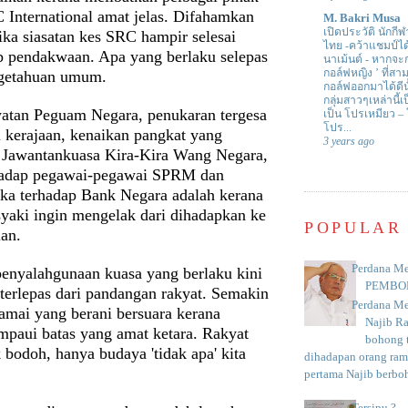
 International amat jelas. Difahamkan
M. Bakri Musa
เปิดประวัติ นักกีฬ
ika siasatan kes SRC hampir selesai
ไทย -คว้าแชมป์ไ
p pendakwaan. Apa yang berlaku selepas
นาเม้นต์
-
หากจะกล
กอล์ฟหญิง ’ ที่
ngetahuan umum.
กอล์ฟออกมาได้ดีน
กลุ่มสาวๆเหล่านี้เ
watan Peguam Negara, penukaran tergesa
เป็น โปรเหมียว –
โปร...
i kerajaan, kenaikan pangkat yang
3 years ago
Jawantankuasa Kira-Kira Wang Negara,
hadap pegawai-pegawai SPRM dan
uka terhadap Bank Negara adalah kerana
syaki ingin mengelak dari dihadapkan ke
POPULAR
an.
Perdana Me
 penyalahgunaan kuasa yang berlaku kini
PEMBO
 terlepas dari pandangan rakyat. Semakin
Perdana Me
amai yang berani bersuara kerana
Najib R
mpaui batas yang amat ketara. Rakyat
bohong t
 bodoh, hanya budaya 'tidak apa' kita
dihadapan orang rama
pertama Najib berboh