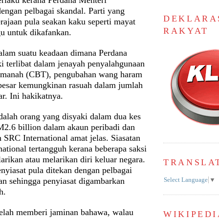
engan pelbagai skandal. Parti yang
DEKLARA
rajaan pula seakan kaku seperti mayat
RAKYAT
u untuk dikafankan.
 dalam suatu keadaan dimana Perdana
ki terlibat dalam jenayah penyalahgunaan
 amanah (CBT), pengubahan wang haram
esar kemungkinan rasuah dalam jumlah
ar. Ini hakikatnya.
dalah orang yang disyaki dalam dua kes
M2.6 billion dalam akaun peribadi dan
 SRC International amat jelas. Siasatan
ational tertangguh kerana beberapa saksi
larikan atau melarikan diri keluar negara.
TRANSLA
nyiasat pula ditekan dengan pelbagai
n sehingga penyiasat digambarkan
Select Language
▼
h.
elah memberi jaminan bahawa, walau
WIKIPEDI