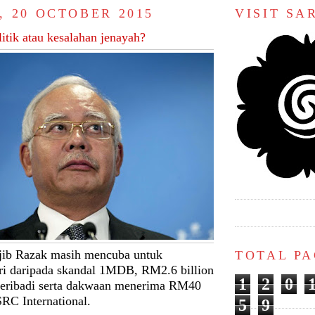
, 20 OCTOBER 2015
VISIT S
itik atau kesalahan jenayah?
jib Razak masih mencuba untuk
TOTAL P
ri daripada skandal 1MDB, RM2.6 billion
1
2
0
peribadi serta dakwaan menerima RM40
SRC International.
5
9