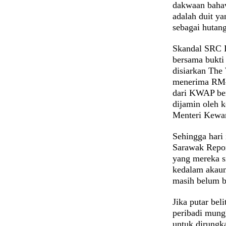
dakwaan bahaw
adalah duit y
sebagai hutang
Skandal SRC In
bersama bukti
disiarkan The
menerima RM4
dari KWAP ber
dijamin oleh k
Menteri Kewa
Sehingga hari 
Sarawak Repor
yang mereka s
kedalam akaun
masih belum b
Jika putar be
peribadi mung
untuk dirungk