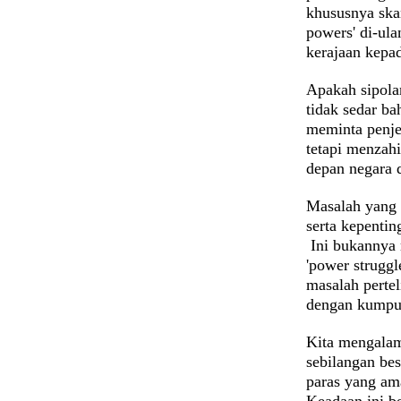
khususnya ska
powers' di-ula
kerajaan kepa
Apakah sipola
tidak sedar b
meminta penje
tetapi menzahi
depan negara 
Masalah yang 
serta kepenti
Ini bukannya 
'power struggl
masalah pertel
dengan kumpu
Kita mengalam
sebilangan bes
paras yang ama
Keadaan ini b