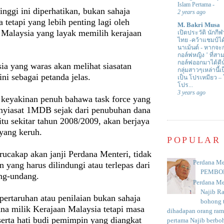
Islam Pertama
-
tinggi ini diperhatikan, bukan sahaja
2 years ago
a tetapi yang lebih penting lagi oleh
M. Bakri Musa
t Malaysia yang layak memilih kerajaan
เปิดประวัติ นักกีฬ
ไทย -คว้าแชมป์ไ
นาเม้นต์
-
หากจะกล
กอล์ฟหญิง ’ ที่
กอล์ฟออกมาได้ดีน
ia yang waras akan melihat siasatan
กลุ่มสาวๆเหล่านี้เ
ni sebagai petanda jelas.
เป็น โปรเหมียว –
โปร...
3 years ago
keyakinan penuh bahawa task force yang
nyiasat 1MDB sejak dari penubuhan dana
itu sekitar tahun 2008/2009, akan berjaya
yang keruh.
POPULAR
urucakap akan janji Perdana Menteri, tidak
Perdana Me
n yang harus dilindungi atau terlepas dari
PEMBO
ng-undang.
Perdana Me
Najib R
pertaruhan atau penilaian bukan sahaja
bohong t
na milik Kerajaan Malaysia tetapi masa
dihadapan orang rama
serta hati budi pemimpin
yang diangkat
pertama Najib berboh