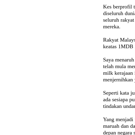
Kes berprofil 
diseluruh duni
seluruh rakya
mereka.
Rakyat Malays
keatas 1MDB i
Saya menaruh 
telah mula me
milk kerajaan 
menjernihkan 
Seperti kata j
ada sesiapa pu
tindakan unda
Yang menjadi 
maruah dan da
depan negara 