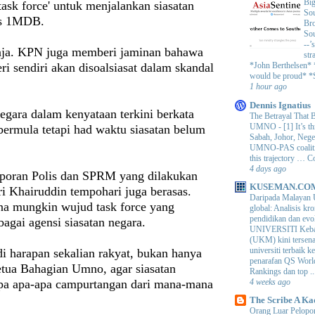
Big
task force' untuk menjalankan siasatan
Sou
as 1MDB.
Bro
Sou
--’
aja. KPN juga memberi jaminan bahawa
str
i sendiri akan disoalsiasat dalam skandal
*John Berthelsen*
would be proud* *S
1 hour ago
Dennis Ignatius
egara dalam kenyataan terkini berkata
The Betrayal That 
UMNO
-
[1] It’s t
 bermula tetapi had waktu siasatan belum
Sabah, Johor, Nege
UMNO-PAS coalition
this trajectory … 
4 days ago
poran Polis dan SPRM yang dilakukan
KUSEMAN.CO
i Khairuddin tempohari juga berasas.
Daripada Malayan 
ana mungkin wujud task force yang
global: Analisis kro
pendidikan dan e
bagai agensi siasatan negara.
UNIVERSITI Keba
(UKM) kini tersen
universiti terbaik 
i harapan sekalian rakyat, bukan hanya
penarafan QS Worl
etua Bahagian Umno, agar siasatan
Rankings dan top ..
npa apa-apa campurtangan dari mana-mana
4 weeks ago
The Scribe A Ka
Orang Luar Pelopor