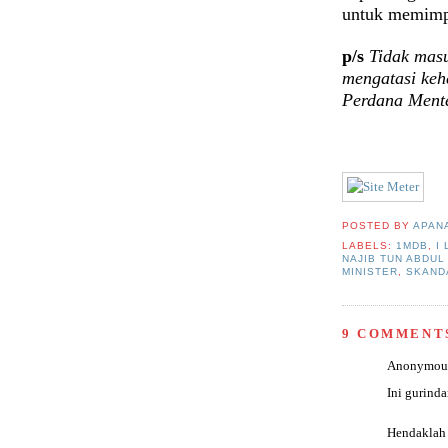
untuk memimp
p/s
Tidak masu
mengatasi keh
Perdana Mente
POSTED BY
APAN
LABELS:
1MDB
,
I
NAJIB TUN ABDUL
MINISTER
,
SKAND
9 COMMENT
Anonymous 
Ini gurinda
Hendaklah 