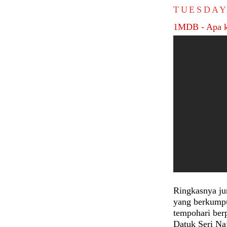
TUESDAY
1MDB - Apa k
Ringkasnya j
yang berkumpu
tempohari ber
Datuk Seri Na