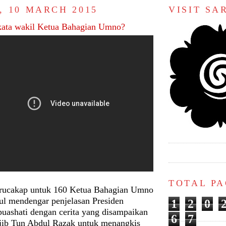
, 10 MARCH 2015
VISIT S
ata wakil Ketua Bahagian Umno?
TOTAL P
urucakap untuk 160 Ketua Bahagian Umno
l mendengar penjelasan Presiden
1
2
0
puashati dengan cerita yang disampaikan
6
7
jib Tun Abdul Razak untuk menangkis