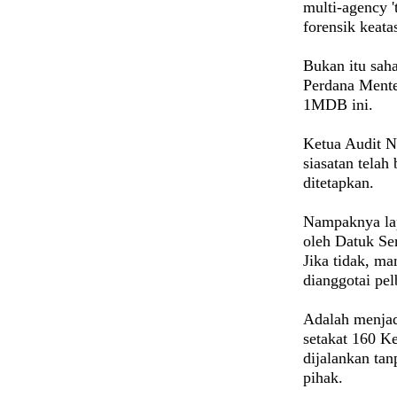
multi-agency '
forensik keat
Bukan itu sah
Perdana Menter
1MDB ini.
Ketua Audit N
siasatan telah
ditetapkan.
Nampaknya la
oleh Datuk Ser
Jika tidak, m
dianggotai pel
Adalah menjad
setakat 160 K
dijalankan ta
pihak.