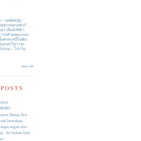
า ‘ กอล์ฟหญิง ’
ด้หลากหลายทัวร์
่าวถึงนักกีฬา‘
สามารถทำผลคะแนน
ั้นคงจะหนีไม่พ้น
ป็นแน่ๆ ไม่ว่าจะ
 โปรเม – โปรโม-
Show All
 POSTS
nteri
HONG
nteri Datuk Seri
azak bercakap
anpa segan silu
i. Ini bukan kali
o...