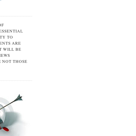
OF
 ESSENTIAL
TY TO
ENTS ARE
 WILL BE
IEWS
E NOT THOSE