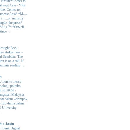
 Brother Comes to
theast Asia
-
*Big
ther Comes to
theast Asia* *M---
s i.......on ministry
angles the press*
 *Aug 7* *Orwell
ince ...
Brought Back
hree strikes now –
ri Sembilan. The
 is on a roll. If
Continue reading →
M
Union ke mercu
nologi, politiko,
volusi UKM
-
ngsaan Malaysia
arai dalam kelompok
ke-126 dunia dalam
d University
.
dir Jasin
i Bank Digital