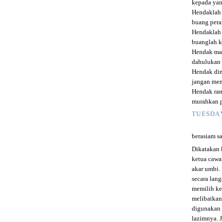
kepada yan
Hendaklah 
buang pera
Hendaklah
buanglah k
Hendak ma
dahulukan 
Hendak dim
jangan mem
Hendak ram
murahkan p
TUESDAY
berasiam sa
Dikatakan k
ketua cawa
akar umbi.
secara lan
memilih ke
melibatkan
digunakan 
lazimnya. J