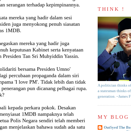
 dan serangan terhadap kepimpinannya.
THINK !
kata mereka yang hadir dalam sesi
esiden juga menyokong penuh siasatan
atas 1MDB.
egaskan mereka yang hadir juga
uh keputusan Kabinet serta kenyataan
n Presiden Tan Sri Muhyiddin Yassin.
lidariti bersama Presiden Umno'
lagi percubaan propaganda dalam siri
pama 'I love PM'. Tidak lebih dan tidak
A politician thinks o
s penerangan pun dicanang pelbagai rupa.
a statesman thinks of
k?
generation. ~James 
ali kepada perkara pokok. Desakan
 menyiasat 1MDB nampaknya telah
MY BLOG 
etua Polis Negara sendiri telah memberi
gan menjelaskan bahawa sudah ada satu
OutSyed The Bo