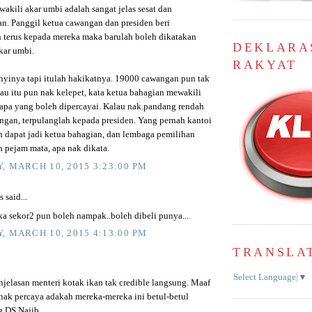
akili akar umbi adalah sangat jelas sesat dan
n. Panggil ketua cawangan dan presiden beri
 terus kepada mereka maka barulah boleh dikatakan
DEKLARA
kar umbi.
RAKYAT
nyinya tapi itulah hakikatnya. 19000 cawangan pun tak
lau itu pun nak kelepet, kata ketua bahagian mewakili
 apa yang boleh dipercayai. Kalau nak.pandang rendah
ngan, terpulanglah kepada presiden. Yang pernah kantoi
n dapat jadi ketua bahagian, dan lembaga pemilihan
 pejam mata, apa nak dikata.
, MARCH 10, 2015 3:23:00 PM
said...
a sekor2 pun boleh nampak..boleh dibeli punya...
, MARCH 10, 2015 4:13:00 PM
TRANSLA
Select Language
▼
njelasan menteri kotak ikan tak credible langsung. Maaf
 nak percaya adakah mereka-mereka ini betul-betul
 DS Najib.