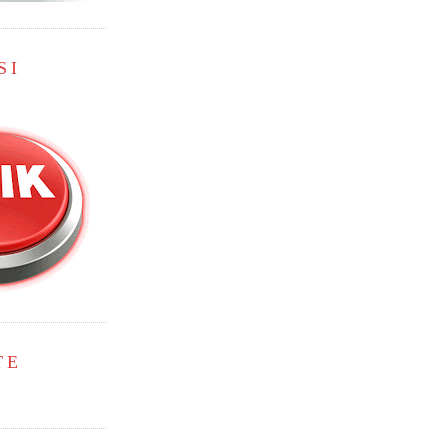
SI
TE