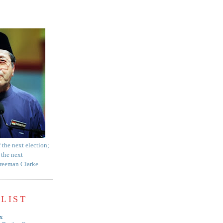
f the next election;
 the next
Freeman Clarke
LIST
x