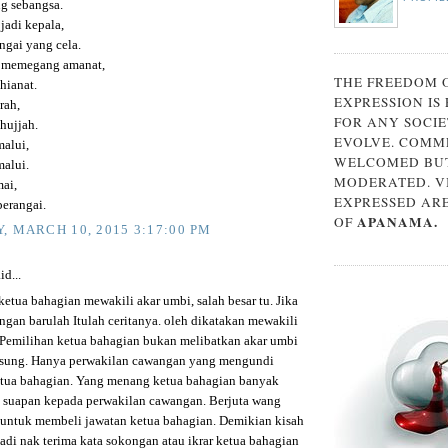
g sebangsa.
jadi kepala,
ngai yang cela.
 memegang amanat,
THE FREEDOM 
hianat.
EXPRESSION IS
rah,
FOR ANY SOCIE
hujjah.
EVOLVE. COMM
alui,
WELCOMED BUT
alui.
MODERATED. V
ai,
EXPRESSED AR
erangai.
APANAMA.
OF
, MARCH 10, 2015 3:17:00 PM
id...
etua bahagian mewakili akar umbi, salah besar tu. Jika
ngan barulah Itulah ceritanya. oleh dikatakan mewakili
 Pemilihan ketua bahagian bukan melibatkan akar umbi
gsung. Hanya perwakilan cawangan yang mengundi
tua bahagian. Yang menang ketua bahagian banyak
 suapan kepada perwakilan cawangan. Berjuta wang
untuk membeli jawatan ketua bahagian. Demikian kisah
adi nak terima kata sokongan atau ikrar ketua bahagian