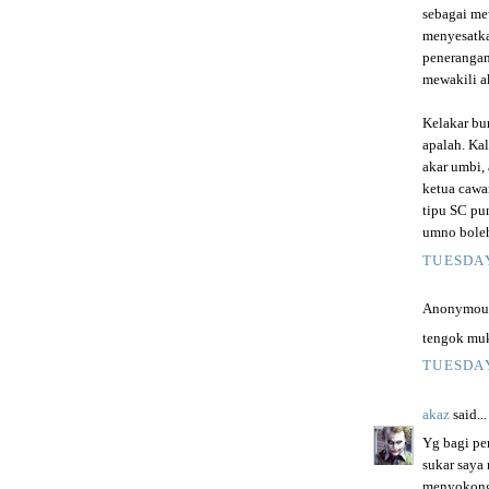
sebagai mew
menyesatka
penerangan
mewakili a
Kelakar bu
apalah. Ka
akar umbi,
ketua cawa
tipu SC pu
umno boleh
TUESDAY
Anonymous 
tengok muk
TUESDAY
akaz
said...
Yg bagi pe
sukar saya
menyokong