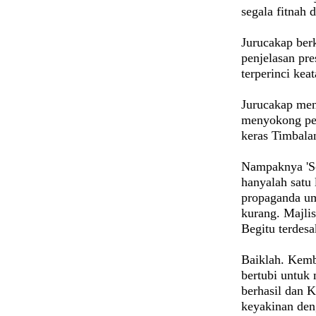
segala fitnah
Jurucakap ber
penjelasan pr
terperinci ke
Jurucakap men
menyokong pen
keras Timbala
Nampaknya 'So
hanyalah satu 
propaganda um
kurang. Majli
Begitu terdesa
Baiklah. Kemb
bertubi untuk
berhasil dan K
keyakinan den