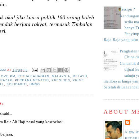
in.
Tersipu ?
Kandungan 
k akal jika kuasa politik 160 orang boleh
sedia m
endak berjuta rakyat, termasuk Timbalan
hanya T
ri.
Penyimp
Raja-Raja yang tahu c
Pengkalan 
China d
Cencaluk d
dijual k
AMA
AT
13:33:00
sahaja 
 LOVE PM
,
KETUA BAHAGIAN
,
MALAYSIA
,
MELAYU
,
 RAZAK
,
PERDANA MENTERI
,
PRESIDEN
,
PRIME
membayar harga yang
AL
,
SOLIDARITI
,
UMNO
Setelah dijual cencal
S:
ABOUT M
said...
m Raja Ali Haji pasal yang kesebelas:
VIEW M
berjasa,
PROFIL