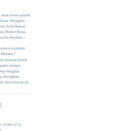
surat diatas adalah
aklum. Mungkin
uan Syed Danial
an Mohor Besar
erita disebali...
tentera komunis
i Melaka ?
an belacan boleh
epada sesiapa
yang sanggup
 ditetapkan.
uk dan belacan ak...
E
Y COMPLETE
E