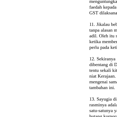
menguntungkan
faedah kepada
GST dilaksana
11. Jikalau be
tanpa alasan m
adil. Oleh itu 
ketika member
perlu pada keti
12. Sekiranya
dibentang di 
tentu sekali k
niat Kerajaan.
mengenai sam
tambahan ini.
13. Sayugia d
rasminya adala
satu-satunya y
hutang korpor