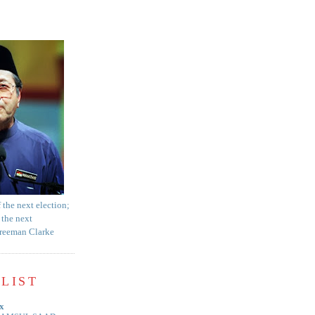
f the next election;
 the next
Freeman Clarke
LIST
x