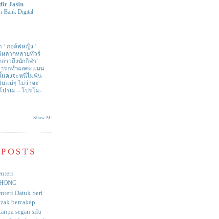
dir Jasin
i Bank Digital
า ‘ กอล์ฟหญิง ’
ด้หลากหลายทัวร์
่าวถึงนักกีฬา‘
สามารถทำผลคะแนน
ั้นคงจะหนีไม่พ้น
ป็นแน่ๆ ไม่ว่าจะ
 โปรเม – โปรโม-
Show All
 POSTS
nteri
HONG
nteri Datuk Seri
azak bercakap
anpa segan silu