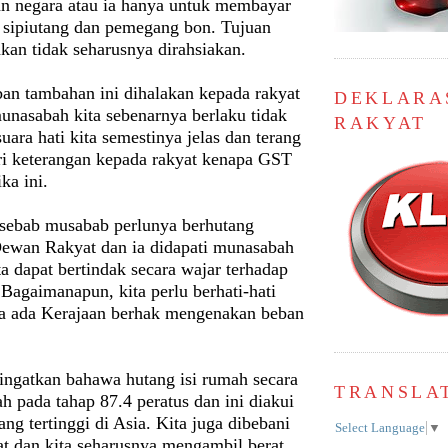
 negara atau ia hanya untuk membayar
 sipiutang dan pemegang bon. Tujuan
kan tidak seharusnya dirahsiakan.
ban tambahan ini dihalakan kepada rakyat
DEKLARA
unasabah kita sebenarnya berlaku tidak
RAKYAT
suara hati kita semestinya jelas dan terang
i keterangan kepada rakyat kenapa GST
ka ini.
 sebab musabab perlunya berhutang
Dewan Rakyat dan ia didapati munasabah
ita dapat bertindak secara wajar terhadap
 Bagaimanapun, kita perlu berhati-hati
a ada Kerajaan berhak mengenakan beban
iingatkan bahawa hutang isi rumah secara
TRANSLA
h pada tahap 87.4 peratus dan ini diakui
ang tertinggi di Asia. Kita juga dibebani
Select Language
▼
at dan kita seharusnya mengambil berat