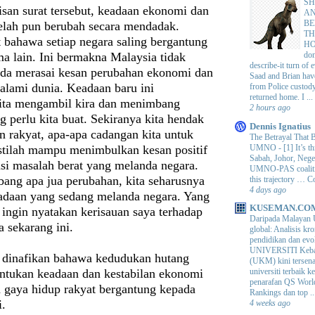
SH
isan surat tersebut, keadaan ekonomi dan
AN
BE
telah pun berubah secara mendadak.
TH
 bahawa setiap negara saling bergantung
H
ma lain. Ini bermakna Malaysia tidak
do
describe-it turn of
pada merasai kesan perubahan ekonomi dan
Saad and Brian hav
ialami dunia. Keadaan baru ini
from Police custod
returned home. I ...
ita mengambil kira dan menimbang
2 hours ago
 perlu kita buat. Sekiranya kita hendak
Dennis Ignatius
 rakyat, apa-apa cadangan kita untuk
The Betrayal That 
UMNO
-
[1] It’s t
tilah mampu menimbulkan kesan positif
Sabah, Johor, Nege
si masalah berat yang melanda negara.
UMNO-PAS coalition
ng apa jua perubahan, kita seharusnya
this trajectory … 
4 days ago
daan yang sedang melanda negara. Yang
KUSEMAN.CO
 ingin nyatakan kerisauan saya terhadap
Daripada Malayan 
 sekarang ini.
global: Analisis kro
pendidikan dan e
UNIVERSITI Keba
t dinafikan bahawa kedudukan hutang
(UKM) kini tersen
entukan keadaan dan kestabilan ekonomi
universiti terbaik 
penarafan QS Worl
n gaya hidup rakyat bergantung kepada
Rankings dan top ..
i.
4 weeks ago