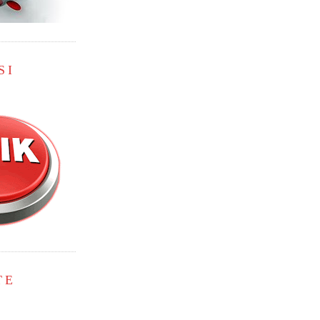
SI
TE