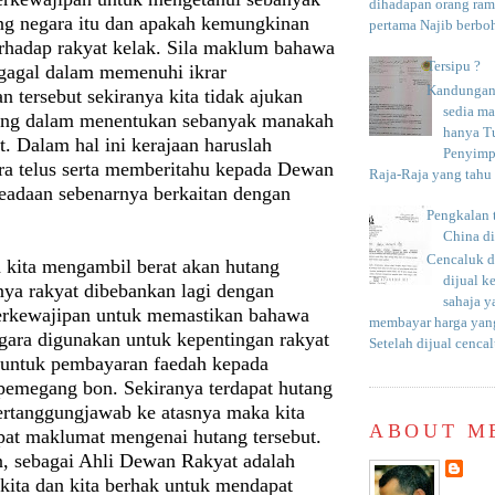
dihadapan orang rama
g negara itu dan apakah kemungkinan
pertama Najib berboh
rhadap rakyat kelak. Sila maklum bahawa
Tersipu ?
 gagal dalam memenuhi ikrar
Kandungan 
 tersebut sekiranya kita tidak ajukan
sedia m
ting dalam menentukan sebanyak manakah
hanya T
t. Dalam hal ini kerajaan haruslah
Penyimp
ara telus serta memberitahu kepada Dewan
Raja-Raja yang tahu c
eadaan sebenarnya berkaitan dengan
.
Pengkalan 
China d
Cencaluk d
a kita mengambil berat akan hutang
dijual k
nya rakyat dibebankan lagi dengan
sahaja 
berkewajipan untuk memastikan bahawa
membayar harga yang
gara digunakan untuk kepentingan rakyat
Setelah dijual cencal
untuk pembayaran faedah kepada
 pemegang bon. Sekiranya terdapat hutang
bertanggungjawab ke atasnya maka kita
ABOUT M
at maklumat mengenai hutang tersebut.
, sebagai Ahli Dewan Rakyat adalah
kita dan kita berhak untuk mendapat