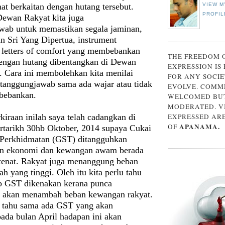
at berkaitan dengan hutang tersebut.
VIEW M
PROFIL
Dewan Rakyat kita juga
wab untuk memastikan segala jaminan,
n Sri Yang Dipertua, instrument
letters of comfort yang membebankan
THE FREEDOM 
 dengan hutang dibentangkan di Dewan
EXPRESSION IS
. Cara ini membolehkan kita menilai
FOR ANY SOCIE
tanggungjawab sama ada wajar atau tidak
EVOLVE. COMM
ibebankan.
WELCOMED BUT
MODERATED. V
rkiraan inilah saya telah cadangkan di
EXPRESSED AR
APANAMA.
OF
ertarikh 30hb Oktober, 2014 supaya Cukai
 Perkhidmatan (GST) ditangguhkan
 ekonomi dan kewangan awam berada
 tenat. Rakyat juga menanggung beban
ah yang tinggi. Oleh itu kita perlu tahu
b GST dikenakan kerana punca
i akan menambah beban kewangan rakyat.
 tahu sama ada GST yang akan
ada bulan April hadapan ini akan