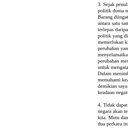
3. Sejak penul
politik dunia 
Barang diingat
antara satu sa
terlepas dari
politik yang d
memerlukan k
perubahan yang
menyelamatkan
perubahan mes
untuk mengata
Dalam menimba
memahami kea
demikian saya
keadaan negara
4. Tidak dapa
negara akan t
kita. Mutu da
dua perkara in