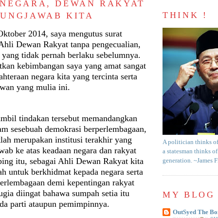
NEGARA, DEWAN RAKYAT
THINK !
UNGJAWAB KITA
Oktober 2014, saya mengutus surat
 Ahli Dewan Rakyat tanpa pengecualian,
n yang tidak pernah berlaku sebelumnya.
atkan kebimbangan saya yang amat sangat
ahteraan negara kita yang tercinta serta
an yang mulia ini.
mbil tindakan tersebut memandangkan
am sesebuah demokrasi berperlembagaan,
ah merupakan institusi terakhir yang
A politician thinks o
wab ke atas keadaan negara dan rakyat
a statesman thinks of
ping itu, sebagai Ahli Dewan Rakyat kita
generation. ~James 
ah untuk berkhidmat kepada negara serta
rlembagaan demi kepentingan rakyat
ugia diingat bahawa sumpah setia itu
MY BLOG 
da parti ataupun pemimpinnya.
OutSyed The Bo