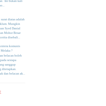
i. Ini bukan kali
o...
surat diatas adalah
aklum. Mungkin
uan Syed Danial
an Mohor Besar
erita disebali...
tentera komunis
i Melaka ?
an belacan boleh
epada sesiapa
yang sanggup
 ditetapkan.
uk dan belacan ak...
E