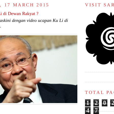
, 17 MARCH 2015
VISIT S
i di Dewan Rakyat ?
skini dengan video ucapan Ku Li di
.
TOTAL P
1
2
0
4
7