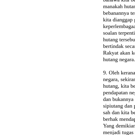
manakah hutan
bebanannya te
kita dianggap
keperlembagaan
soalan terpen
hutang tersebu
bertindak sec
Rakyat akan k
hutang negara
9. Oleh keran
negara, sekira
hutang, kita 
pendapatan ne
dan bukannya 
sipiutang dan
sah dan kita 
berhak mendap
Yang demikian
menjadi tugas 