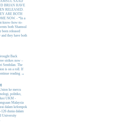
AMSUL SAAD
D BRIAN HAVE
EN RELEASED.
EY ARE BOTH
OME NOW.
-
*In a
nt-know-how-to-
 events both Shamsul
e been released
y and they have both
Brought Back
hree strikes now –
ri Sembilan. The
 is on a roll. If
Continue reading →
M
Union ke mercu
nologi, politiko,
volusi UKM
-
ngsaan Malaysia
arai dalam kelompok
ke-126 dunia dalam
d University
.