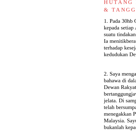
HUTANG 
& TANGG
1. Pada 30hb 
kepada setiap
suatu tindaka
Ia menitikber
terhadap kesej
kedudukan Dew
2. Saya menga
bahawa di dal
Dewan Rakyatl
bertanggungja
jelata. Di sam
telah bersump
menegakkan Pe
Malaysia. Say
bukanlah kepa