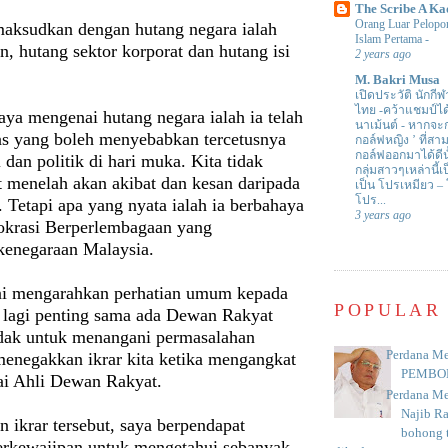
The Scribe A Ka
Orang Luar Pelopor
maksudkan dengan hutang negara ialah
Islam Pertama
-
n, hutang sektor korporat dan hutang isi
2 years ago
M. Bakri Musa
เปิดประวัติ นักกีฬ
ไทย -คว้าแชมป์ไ
aya mengenai hutang negara ialah ia telah
นาเม้นต์
-
หากจะกล
s yang boleh menyebabkan tercetusnya
กอล์ฟหญิง ’ ที่
กอล์ฟออกมาได้ดีน
 dan politik di hari muka. Kita tidak
กลุ่มสาวๆเหล่านี้เ
 menelah akan akibat dan kesan daripada
เป็น โปรเหมียว –
โปร...
i. Tetapi apa yang nyata ialah ia berbahaya
3 years ago
krasi Berperlembagaan yang
enegaraan Malaysia.
ini mengarahkan perhatian umum kepada
POPULAR
s lagi penting sama ada Dewan Rakyat
dak untuk menangani permasalahan
Perdana Me
enegakkan ikrar kita ketika mengangkat
PEMBO
i Ahli Dewan Rakyat.
Perdana Me
Najib R
 ikrar tersebut, saya berpendapat
bohong t
erkewajipan untuk mengetahui sebanyak