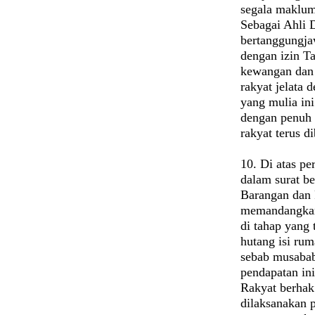
segala maklum
Sebagai Ahli 
bertanggungja
dengan izin Ta
kewangan dan 
rakyat jelata
yang mulia ini
dengan penuh 
rakyat terus d
10. Di atas pe
dalam surat b
Barangan dan
memandangkan
di tahap yang
hutang isi rum
sebab musaba
pendapatan in
Rakyat berhak
dilaksanakan p