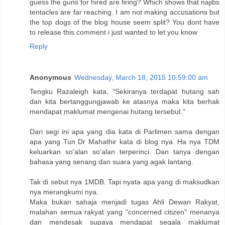
guess the guns for hired are firing? Which shows that najibs
tentacles are far reaching. I am not making accusations but
the top dogs of the blog house seem split? You dont have
to release this comment i just wanted to let you know
Reply
Anonymous
Wednesday, March 18, 2015 10:59:00 am
Tengku Razaleigh kata, "Sekiranya terdapat hutang sah
dan kita bertanggungjawab ke atasnya maka kita berhak
mendapat maklumat mengenai hutang tersebut."
Dari segi ini apa yang dia kata di Parlimen sama dengan
apa yang Tun Dr Mahathir kata di blog nya. Ha nya TDM
keluarkan so'alan so'alan terperinci. Dan tanya dengan
bahasa yang senang dan suara yang agak lantang.
Tak di sebut nya 1MDB. Tapi nyata apa yang di maksudkan
nya merangkumi nya.
Maka bukan sahaja menjadi tugas Ahli Dewan Rakyat,
malahan semua rakyat yang "concerned citizen" menanya
dan mendesak supaya mendapat segala maklumat