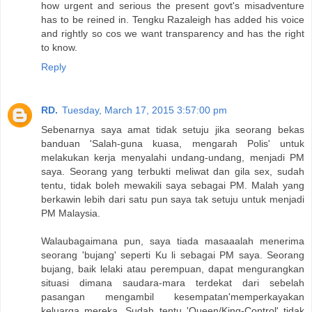
how urgent and serious the present govt's misadventure
has to be reined in. Tengku Razaleigh has added his voice
and rightly so cos we want transparency and has the right
to know.
Reply
RD.
Tuesday, March 17, 2015 3:57:00 pm
Sebenarnya saya amat tidak setuju jika seorang bekas
banduan 'Salah-guna kuasa, mengarah Polis' untuk
melakukan kerja menyalahi undang-undang, menjadi PM
saya. Seorang yang terbukti meliwat dan gila sex, sudah
tentu, tidak boleh mewakili saya sebagai PM. Malah yang
berkawin lebih dari satu pun saya tak setuju untuk menjadi
PM Malaysia.
Walaubagaimana pun, saya tiada masaaalah menerima
seorang 'bujang' seperti Ku li sebagai PM saya. Seorang
bujang, baik lelaki atau perempuan, dapat mengurangkan
situasi dimana saudara-mara terdekat dari sebelah
pasangan mengambil kesempatan'memperkayakan
keluarga mereka. Sudah tentu 'Queen/King-Control' tidak