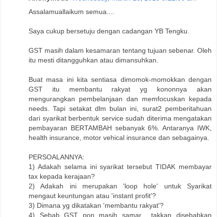
Assalamuallaikum semua....
Saya cukup bersetuju dengan cadangan YB Tengku.
GST masih dalam kesamaran tentang tujuan sebenar. Oleh
itu mesti ditangguhkan atau dimansuhkan.
Buat masa ini kita sentiasa dimomok-momokkan dengan
GST itu membantu rakyat yg kononnya akan
mengurangkan pembelanjaan dan memfocuskan kepada
needs. Tapi setakat dlm bulan ini, surat2 pemberitahuan
dari syarikat berbentuk service sudah diterima mengatakan
pembayaran BERTAMBAH sebanyak 6%. Antaranya IWK,
health insurance, motor vehical insurance dan sebagainya.
PERSOALANNYA:
1) Adakah selama ini syarikat tersebut TIDAK membayar
tax kepada kerajaan?
2) Adakah ini merupakan 'loop hole' untuk Syarikat
mengaut keuntungan atau 'instant profit'?
3) Dimana yg dikatakan 'membantu rakyat'?
4) Sebab GST pon masih samar... takkan disebabkan