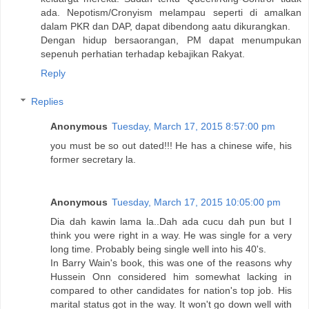
ada. Nepotism/Cronyism melampau seperti di amalkan
dalam PKR dan DAP, dapat dibendong aatu dikurangkan.
Dengan hidup bersaorangan, PM dapat menumpukan
sepenuh perhatian terhadap kebajikan Rakyat.
Reply
Replies
Anonymous
Tuesday, March 17, 2015 8:57:00 pm
you must be so out dated!!! He has a chinese wife, his
former secretary la.
Anonymous
Tuesday, March 17, 2015 10:05:00 pm
Dia dah kawin lama la..Dah ada cucu dah pun but I
think you were right in a way. He was single for a very
long time. Probably being single well into his 40's.
In Barry Wain's book, this was one of the reasons why
Hussein Onn considered him somewhat lacking in
compared to other candidates for nation's top job. His
marital status got in the way. It won't go down well with