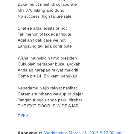
Buka mulut mesti di collaborate
MH 370 hilang and dono
No success, high failure rate
Shafiee afdal exists or not
Tak menonjol tak ada tribute
Adakah tidak care we not
Langsung tak ada contribute
Wahai muhyiddin timb presiden
Cukuplah bersabar buka langkah
Andalah harapan rakyat majoriti
Come pru14, BN kami pangkah
Kepadamu Najib rakyat nasihat
Caramu sumbang walaupun diajar
Jangan tunggu anda perlu direhat
THE EXIT DOOR IS WIDE AJAR
Reply
Anonymous
Wednesday, March 18, 2015 9:12:00 am