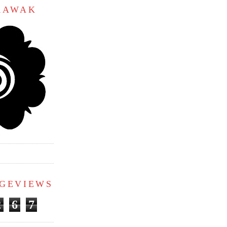
ARAWAK
AGEVIEWS
2
6
7