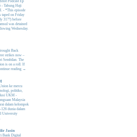
shot Podcast Ep
 - Tabung Haji
I.
-
*This episode
 taped on Friday
ly 31??) before
msul was detained
ollowing Wednesday.
Brought Back
hree strikes now –
ri Sembilan. The
 is on a roll. If
Continue reading →
M
Union ke mercu
nologi, politiko,
volusi UKM
-
ngsaan Malaysia
arai dalam kelompok
ke-126 dunia dalam
d University
.
dir Jasin
i Bank Digital