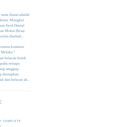
surat diatas adalah
aklum. Mungkin
uan Syed Danial
an Mohor Besar
erita disebali...
tentera komunis
i Melaka ?
an belacan boleh
epada sesiapa
yang sanggup
 ditetapkan.
uk dan belacan ak...
E
Y COMPLETE
E