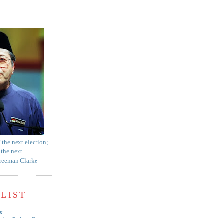
f the next election;
 the next
Freeman Clarke
LIST
x