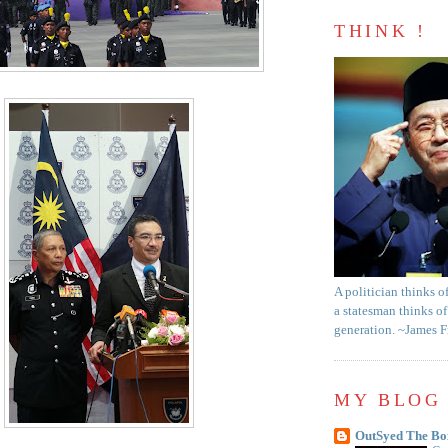
THINK !
A politician thinks o
a statesman thinks of
generation. ~James 
MY BLOG 
OutSyed The Bo