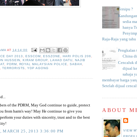
Tersipu ?
Kandungan 
sedia m
hanya T
Penyimp
Raja-Raja yang tahu c
AMA
AT
14:14:00
Pengkalan 
China d
ICE DAY 2013
,
ESSCOM
,
ESSZONE
,
HARI POLIS 206
,
UN HUSSEIN
,
KIRAM GROUP
,
LAHAD DATU
,
NAJIB
Cencaluk d
AT
,
PDRM
,
ROYAL MALAYSIAN POLICE
,
SABAH
,
dijual k
,
TERRORISTS
,
YDP AGONG
sahaja 
membayar harga yang
Setelah dijual cencal
:
d...
bers of the PDRM, May God continue to guide, protect
ABOUT M
ou from harm's way! May He continue to give you
 perform your duties with sincerity, trust and to the best
lity!
VIEW M
 MARCH 25, 2013 3:36:00 PM
PROFIL