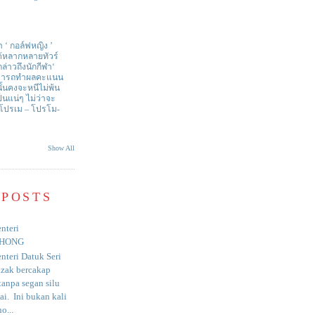
า ‘ กอล์ฟหญิง ’
ด้หลากหลายทัวร์
่าวถึงนักกีฬา‘
สามารถทำผลคะแนน
ั้นคงจะหนีไม่พ้น
ป็นแน่ๆ ไม่ว่าจะ
 โปรเม – โปรโม-
Show All
 POSTS
nteri
HONG
nteri Datuk Seri
azak bercakap
anpa segan silu
i. Ini bukan kali
o...