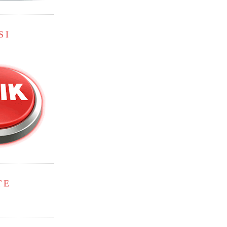
SI
TE