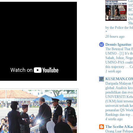
Gut
105
RC
was
(Ju
Sha
by the Police the f
*
20 hours ago
Dennis Ignatius
The Betrayal That 
UMNO
-
[1] It’s t
Sabah, Johor, Nege
UMNO-PAS coalition
this trajectory … 
1 week ago
KUSEMAN.CO
Daripada Malayan 
global: Analisis kro
pendidikan dan e
UNIVERSITI Keba
(UKM) kini tersen
universiti terbaik 
penarafan QS Worl
Rankings dan top ..
4 weeks ago
The Scribe A Ka
Orang Luar Pelopor