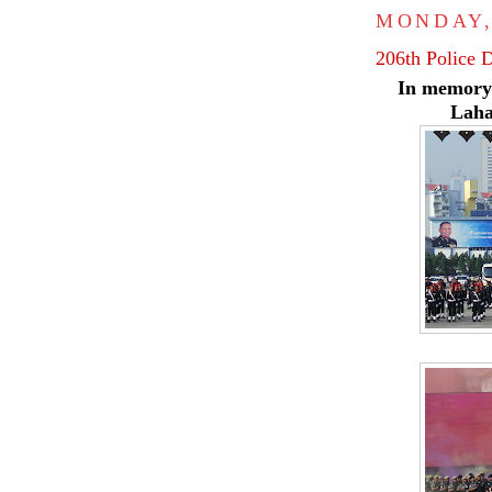
MONDAY,
206th Police 
In memory 
Laha