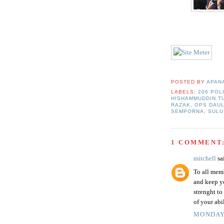
POSTED BY
APAN
LABELS:
206 POL
HISHAMMUDDIN T
RAZAK
,
OPS DAUL
SEMPORNA
,
SULU
1 COMMENT
mitchell
sai
To all mem
and keep y
strenght to
of your abi
MONDAY,