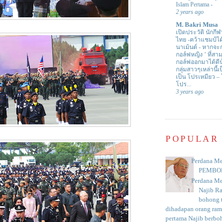
Islam Pertama
-
2 years ago
M. Bakri Musa
เปิดประวัติ นักกีฬ
ไทย -คว้าแชมป์ไ
นาเม้นต์
-
หากจะกล
กอล์ฟหญิง ’ ที่
กอล์ฟออกมาได้ดีน
กลุ่มสาวๆเหล่านี้เ
เป็น โปรเหมียว –
โปร...
3 years ago
POPULAR
Perdana Me
PEMBO
Perdana Me
Najib R
bohong t
dihadapan orang rama
pertama Najib berboh