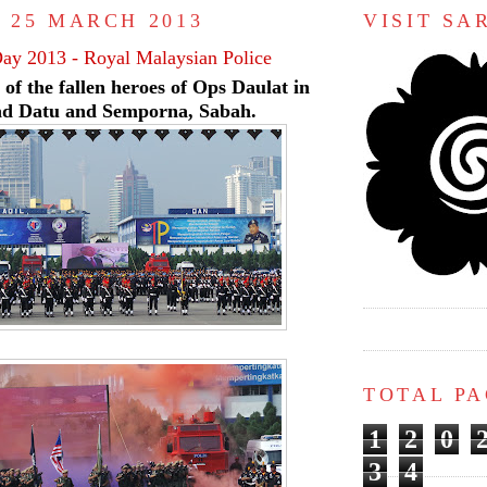
 25 MARCH 2013
VISIT S
Day 2013 - Royal Malaysian Police
of the fallen heroes of Ops Daulat in
d Datu and Semporna, Sabah.
TOTAL P
1
2
0
3
4