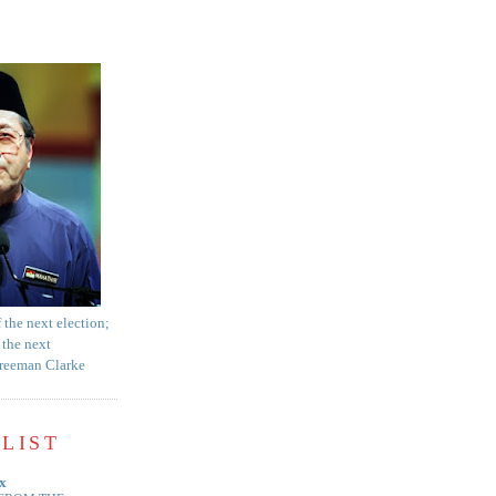
f the next election;
 the next
Freeman Clarke
LIST
x