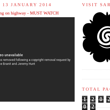
 13 JANUARY 2014
VISIT S
ding on highway - MUST WATCH
TOTAL P
1
2
0
0
2