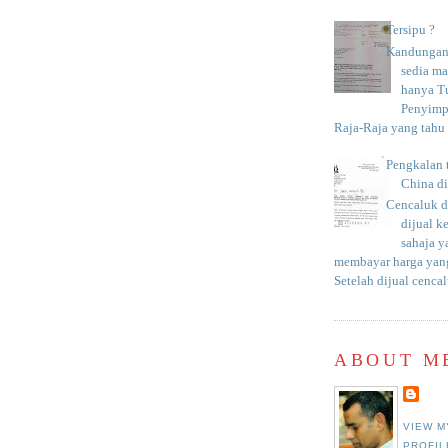
Tersipu ?
Kandungan 
sedia m
hanya T
Penyimp
Raja-Raja yang tahu c
Pengkalan 
China d
Cencaluk d
dijual k
sahaja 
membayar harga yang
Setelah dijual cencal
ABOUT M
VIEW M
PROFIL