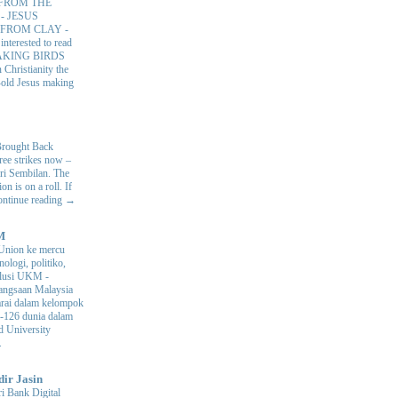
 FROM THE
 - JESUS
 FROM CLAY
-
interested to read
MAKING BIRDS
hristianity the
r-old Jesus making
Brought Back
hree strikes now –
ri Sembilan. The
 is on a roll. If
Continue reading →
M
Union ke mercu
nologi, politiko,
volusi UKM
-
ngsaan Malaysia
arai dalam kelompok
ke-126 dunia dalam
d University
.
dir Jasin
i Bank Digital