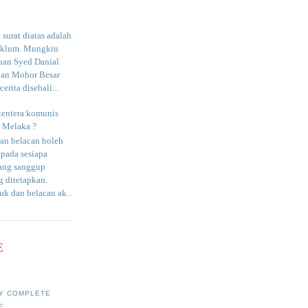
surat diatas adalah
aklum. Mungkin
uan Syed Danial
an Mohor Besar
erita disebali...
tentera komunis
i Melaka ?
an belacan boleh
epada sesiapa
yang sanggup
 ditetapkan.
uk dan belacan ak...
E
Y COMPLETE
E