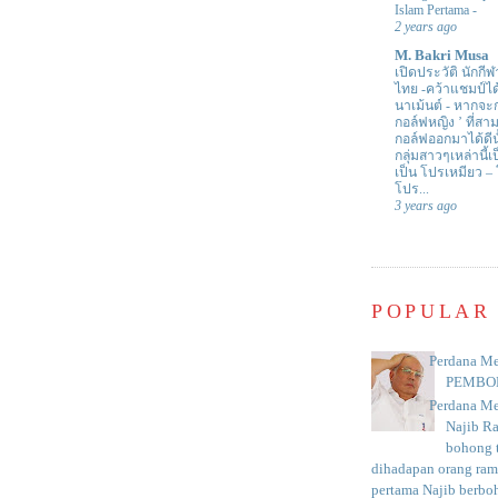
Islam Pertama
-
2 years ago
M. Bakri Musa
เปิดประวัติ นักกีฬ
ไทย -คว้าแชมป์ไ
นาเม้นต์
-
หากจะกล
กอล์ฟหญิง ’ ที่
กอล์ฟออกมาได้ดีน
กลุ่มสาวๆเหล่านี้เ
เป็น โปรเหมียว –
โปร...
3 years ago
POPULAR
Perdana Me
PEMBO
Perdana Me
Najib R
bohong t
dihadapan orang rama
pertama Najib berboh