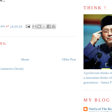
nger…
THINK !
AMA
AT
19:05:00
TS:
Home
Older Post
Comments (Atom)
A politician thinks o
a statesman thinks of
generation. ~James 
MY BLOG 
OutSyed The Bo