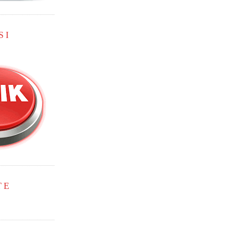
SI
TE