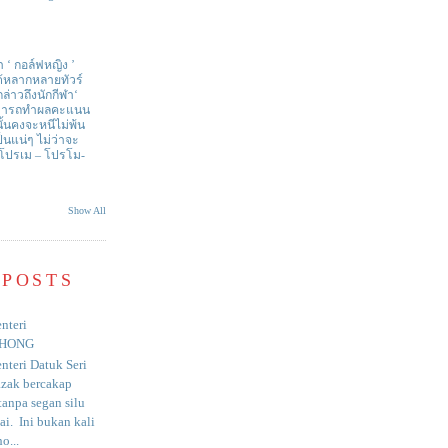
า ‘ กอล์ฟหญิง ’
ด้หลากหลายทัวร์
่าวถึงนักกีฬา‘
สามารถทำผลคะแนน
ั้นคงจะหนีไม่พ้น
ป็นแน่ๆ ไม่ว่าจะ
 โปรเม – โปรโม-
Show All
 POSTS
nteri
HONG
nteri Datuk Seri
azak bercakap
anpa segan silu
i. Ini bukan kali
o...