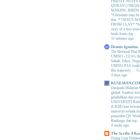
FRIDAY NOTES
QURAN (7/08/26)
MAKING BIRDS
*Christians may be 
this. * *JESUS 
FROM CLAY* *In C
story of a five-yea
birds from clay ...
51 minutes ago
Dennis Ignatius
The Betrayal That 
UMNO
-
[1] It’s t
Sabah, Johor, Nege
UMNO-PAS coalition
this trajectory … 
3 days ago
KUSEMAN.CO
Daripada Malayan 
global: Analisis kro
pendidikan dan e
UNIVERSITI Keba
(UKM) kini tersen
universiti terbaik 
penarafan QS Worl
Rankings dan top ..
4 weeks ago
The Scribe A Ka
Orang Luar Pelopor