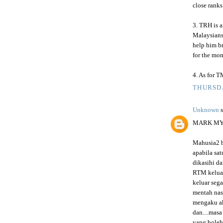
close ranks
3. TRH is 
Malaysians
help him br
for the mo
4. As for T
THURSDA
Unknown
s
MARK MY 
Mahusia2 b
apabila sa
dikasihi d
RTM keluar
keluar seg
mentah nas
mengaku ak
dan....masa
yang boleh