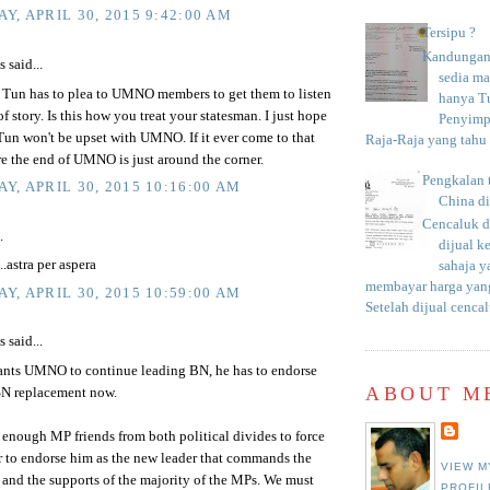
Y, APRIL 30, 2015 9:42:00 AM
Tersipu ?
Kandungan 
said...
sedia m
at Tun has to plea to UMNO members to get them to listen
hanya T
of story. Is this how you treat your statesman. I just hope
Penyimp
Tun won't be upset with UMNO. If it ever come to that
Raja-Raja yang tahu c
re the end of UMNO is just around the corner.
Pengkalan 
Y, APRIL 30, 2015 10:16:00 AM
China d
Cencaluk d
.
dijual k
..astra per aspera
sahaja 
membayar harga yang
Y, APRIL 30, 2015 10:59:00 AM
Setelah dijual cencal
said...
wants UMNO to continue leading BN, he has to endorse
ABOUT M
N replacement now.
enough MP friends from both political divides to force
r to endorse him as the new leader that commands the
VIEW M
and the supports of the majority of the MPs. We must
PROFIL