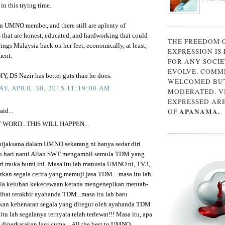
 in this trying time.
an UMNO member, and there still are aplenty of
 that are honest, educated, and hardworking that could
THE FREEDOM 
ings Malaysia back on her feet, economically, at least,
EXPRESSION IS
ment.
FOR ANY SOCIE
EVOLVE. COMM
MY, DS Nazir has better guts than he does.
WELCOMED BUT
Y, APRIL 30, 2015 11:19:00 AM
MODERATED. V
EXPRESSED AR
APANAMA.
OF
aid...
WORD...THIS WILL HAPPEN...
ijaksana dalam UMNO sekarang ni hanya sedar diri
tu hari nanti Allah SWT mengambil semula TDM yang
ari muka bumi ini. Masa itu lah manusia UMNO ni, TV3,
kan segala cerita yang memuji jasa TDM ...masa itu lah
ala keluhan kekecewaan kerana mengenepikan mentah-
ihat terakhir ayahanda TDM...masa itu lah baru
an kebenaran segala yang ditegur oleh ayahanda TDM
 itu lah segalanya ternyata telah terlewat!!! Masa itu, apa
 diperkatakan lagi cuma....All the best to UMNO