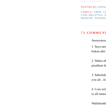
POSTED BY
APAN
LABELS:
1MDB
,
C
LOW
,
MALAYSIA
,
MANSOR
,
SKANDA
73 COMMEN
Anonymous 
1. Saya san
bukan ahli
2. Wahai ah
pisahkan fa
3. Sahutlah
you all....l
4. I can on
to all umno
Wallahuak