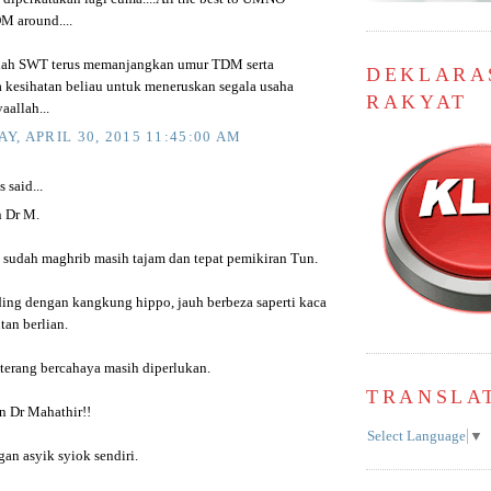
M around....
lah SWT terus memanjangkan umur TDM serta
DEKLARA
 kesihatan beliau untuk meneruskan segala usaha
RAKYAT
aallah...
Y, APRIL 30, 2015 11:45:00 AM
said...
 Dr M.
a sudah maghrib masih tajam dan tepat pemikiran Tun.
ding dengan kangkung hippo, jauh berbeza saperti kaca
ntan berlian.
 terang bercahaya masih diperlukan.
TRANSLA
 Dr Mahathir!!
Select Language
▼
n asyik syiok sendiri.