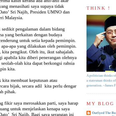
erima kasih kerana ada ahli-ahli akar
ng menasihati saya supaya tidak
THINK !
ato’ Sri Najib, Presiden UMNO dan
ri Malaysia.
 sedikit pengalaman dalam bidang
ama yang berkaitan dengan budaya
cenderung untuk setia kepada pemimpin.
al apa-apa yang dilakukan oleh pemimpin.
kita pengikut. Oleh itu, ikut sahajalah.
gi apabila kita diberi penerangan olehnya
p seolah-olah kita dapat berkongsi rahsia
in kita.
A politician thinks o
k kita membuat keputusan atau
a statesman thinks of
ra bijak, secara adil kita perlu dengar
generation. ~James 
ah pihak.
ng fikir saya merosakkan parti, saya harap
MY BLOG 
eluang untuk menjelaskan kenapa saya
OutSyed The Bo
ato’ Sri Najib. Bagi saya serangan ini