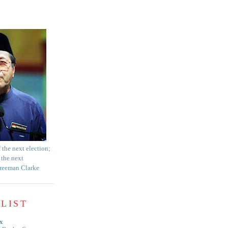
f the next election;
 the next
Freeman Clarke
LIST
x