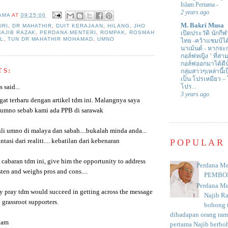
Islam Pertama
-
2 years ago
AMA
AT
09:25:00
M. Bakri Musa
URI
,
DR MAHATHIR
,
DUIT KERAJAAN
,
HILANG
,
JHO
NAJIB RAZAK
,
PERDANA MENTERI
,
ROMPAK
,
ROSMAH
เปิดประวัติ นักกีฬ
L
,
TUN DR MAHATHIR MOHAMAD
,
UMNO
ไทย -คว้าแชมป์ไ
นาเม้นต์
-
หากจะกล
กอล์ฟหญิง ’ ที่
กอล์ฟออกมาได้ดีน
TS:
กลุ่มสาวๆเหล่านี้เ
เป็น โปรเหมียว –
โปร...
said...
3 years ago
gat terharu dengan artikel tdm ini. Malangnya saya
 umno sebab kami ada PPB di sarawak
li umno di malaya dan sabah....bukalah minda anda...
POPULAR
ntasi dari realiti.... kebatilan dari kebenaran
 cabaran tdm ini, give him the opportunity to address
Perdana Me
isten and weighs pros and cons....
PEMBO
Perdana Me
ly pray tdm would succeed in getting across the message
Najib R
 grassroot supporters.
bohong t
dihadapan orang rama
lam
pertama Najib berboh