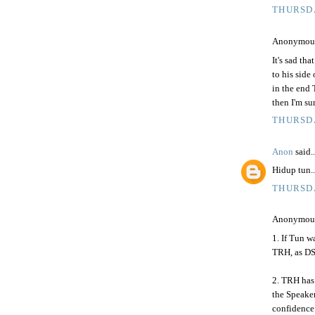
THURSDA
Anonymous 
It's sad th
to his side 
in the end 
then I'm su
THURSDA
Anon
said..
Hidup tun..
THURSDA
Anonymous 
1. If Tun 
TRH, as DS
2. TRH has 
the Speake
confidence 