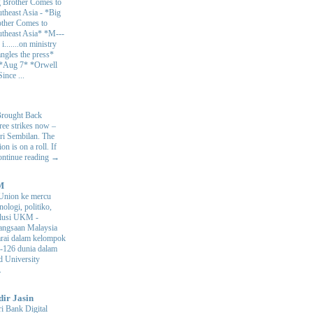
 Brother Comes to
theast Asia
-
*Big
ther Comes to
theast Asia* *M---
s i.......on ministry
angles the press*
 *Aug 7* *Orwell
ince ...
Brought Back
hree strikes now –
ri Sembilan. The
 is on a roll. If
Continue reading →
M
Union ke mercu
nologi, politiko,
volusi UKM
-
ngsaan Malaysia
arai dalam kelompok
ke-126 dunia dalam
d University
.
dir Jasin
i Bank Digital