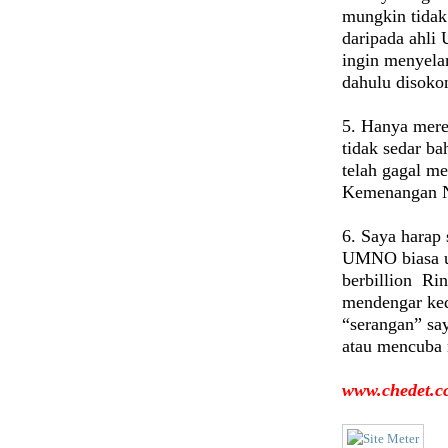
mungkin tidak
daripada ahli
ingin menyel
dahulu disoko
5.
Hanya merek
tidak sedar 
telah gagal m
Kemenangan Na
6.
Saya harap 
UMNO biasa u
berbillion Rin
mendengar ked
“serangan” sa
atau mencuba
www.chedet.c