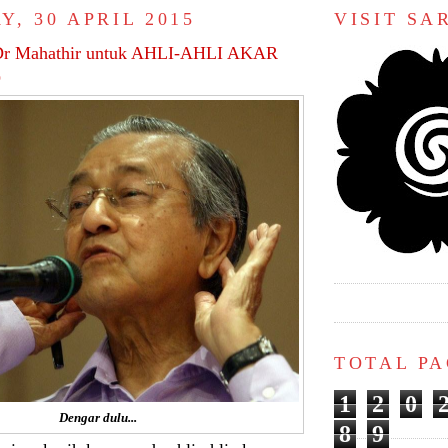
, 30 APRIL 2015
VISIT S
Dr Mahathir untuk AHLI-AHLI AKAR
O
TOTAL P
1
2
0
Dengar dulu...
8
9