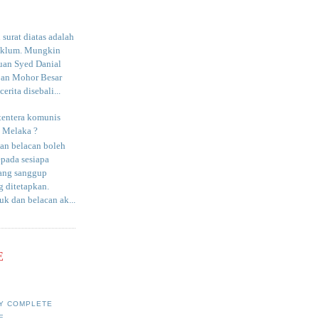
surat diatas adalah
aklum. Mungkin
uan Syed Danial
an Mohor Besar
erita disebali...
tentera komunis
i Melaka ?
an belacan boleh
epada sesiapa
yang sanggup
 ditetapkan.
uk dan belacan ak...
E
Y COMPLETE
E