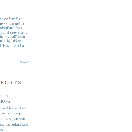
า ‘ กอล์ฟหญิง ’
ด้หลากหลายทัวร์
่าวถึงนักกีฬา‘
สามารถทำผลคะแนน
ั้นคงจะหนีไม่พ้น
ป็นแน่ๆ ไม่ว่าจะ
 โปรเม – โปรโม-
Show All
 POSTS
nteri
HONG
nteri Datuk Seri
azak bercakap
anpa segan silu
i. Ini bukan kali
o...