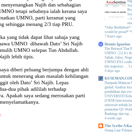
Big
 menyenangkan Najib dan sebahagian
Sou
Bro
 UMNO tetapi sebabnya ialah kerana saya
Sou
amatkan UMNO, parti keramat yang
--’
str
ng sehingga menang 2/3 tiap PRU.
*John Berthelsen*
would be proud* *S
a yang tidak dapat lihat sahaja yang
7 hours ago
bahawa UMNO dibawah Dato’ Sri Najib
Dennis Ignatius
The Betrayal That 
emulih UMNO selepas Tun Abdullah.
UMNO
-
[1] It’s t
jib lebih tipis.
Sabah, Johor, Nege
UMNO-PAS coalition
this trajectory … 
saya diberi peluang berjumpa dengan ahli
4 days ago
ntuk menerang akan masalah kehilangan
KUSEMAN.CO
ggit oleh Dato’ Sri Najib. Lepas
Daripada Malayan 
global: Analisis kro
ua-dua pihak adililah terhadap
pendidikan dan e
ya. Apakah saya sedang merosakan parti
UNIVERSITI Keba
(UKM) kini tersen
 menyelamatkanya.
universiti terbaik 
penarafan QS Worl
Rankings dan top ..
c
4 weeks ago
The Scribe A Ka
Orang Luar Pelopor