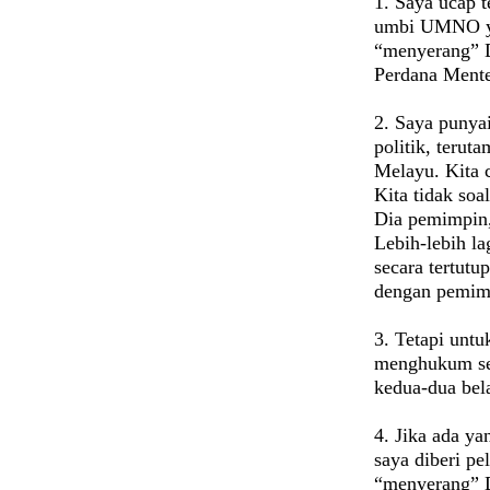
1.
Saya ucap t
umbi UMNO ya
“menyerang” D
Perdana Mente
2.
Saya punyai
politik, terut
Melayu. Kita 
Kita tidak so
Dia pemimpin, 
Lebih-lebih la
secara tertutu
dengan pemimp
3.
Tetapi untu
menghukum seca
kedua-dua bel
4.
Jika ada ya
saya diberi p
“menyerang” D