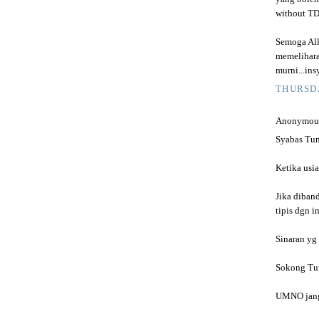
without TD
Semoga Al
memelihara
murni...insy
THURSDA
Anonymous 
Syabas Tun
Ketika usi
Jika diban
tipis dgn i
Sinaran yg
Sokong Tun
UMNO janga