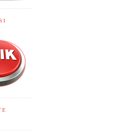
SI
TE