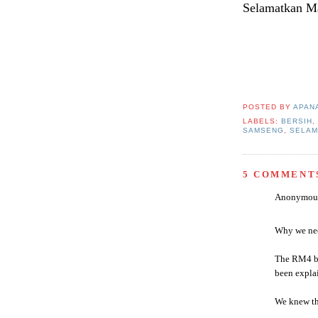
Selamatkan Ma
POSTED BY
APAN
LABELS:
BERSIH
,
SAMSENG
,
SELAM
5 COMMENT
Anonymous 
Why we nee
The RM4 bi
been expla
We knew th