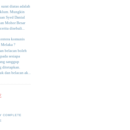
surat diatas adalah
aklum. Mungkin
uan Syed Danial
an Mohor Besar
erita disebali...
tentera komunis
i Melaka ?
an belacan boleh
epada sesiapa
yang sanggup
 ditetapkan.
uk dan belacan ak...
E
Y COMPLETE
E