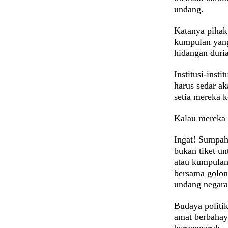
undang.
Katanya pihak
kumpulan yang
hidangan duri
Institusi-insti
harus sedar a
setia mereka k
Kalau mereka 
Ingat! Sumpah 
bukan tiket u
atau kumpulan
bersama golo
undang negara
Budaya politi
amat berbahay
berpengaruh.