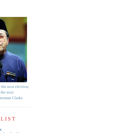
f the next election;
 the next
Freeman Clarke
LIST
x