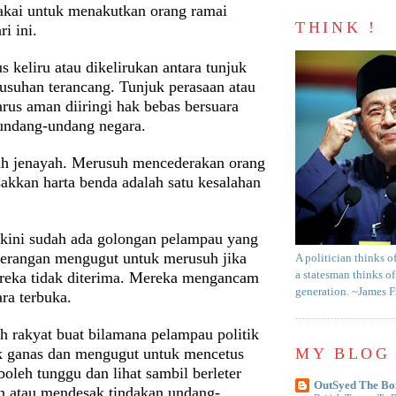
akai untuk menakutkan orang ramai
THINK !
i ini.
us keliru atau dikelirukan antara tunjuk
rusuhan terancang. Tunjuk perasaan atau
rus aman diiringi hak bebas bersuara
undang-undang negara.
ah jenayah. Merusuh mencederakan orang
akkan harta benda adalah satu kesalahan
kini sudah ada golongan pelampau yang
-terangan mengugut untuk merusuh jika
A politician thinks o
eka tidak diterima. Mereka mengancam
a statesman thinks of
generation. ~James 
ara terbuka.
h rakyat buat bilamana pelampau politik
MY BLOG 
k ganas dan mengugut untuk mencetus
boleh tunggu dan lihat sambil berleter
OutSyed The Bo
 atau mendesak tindakan undang-