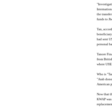
"Investigat
Internation
the transf
funds to J
Tan, accord
beneficiary
had sent U
personal b
Tanore Fina
from Britis
where US$3
Who is "Ta
"Arab donor
American p
Now that th
KWAP was st
replacemen