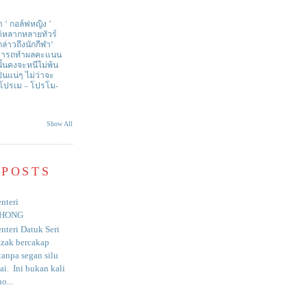
า ‘ กอล์ฟหญิง ’
ด้หลากหลายทัวร์
่าวถึงนักกีฬา‘
สามารถทำผลคะแนน
ั้นคงจะหนีไม่พ้น
ป็นแน่ๆ ไม่ว่าจะ
 โปรเม – โปรโม-
Show All
 POSTS
nteri
HONG
nteri Datuk Seri
azak bercakap
anpa segan silu
i. Ini bukan kali
o...