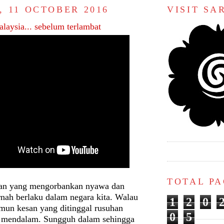
, 11 OCTOBER 2016
VISIT S
laysia... sebelum terlambat
TOTAL P
nan yang mengorbankan nyawa dan
rnah berlaku dalam negara kita. Walau
1
2
0
mun kesan yang ditinggal rusuhan
0
5
 mendalam. Sungguh dalam sehingga