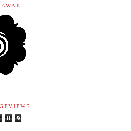
ARAWAK
AGEVIEWS
2
0
9