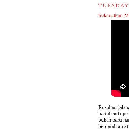
TUESDAY
Selamatkan Ma
Rusuhan jala
hartabenda pe
bukan baru na
berdarah amat