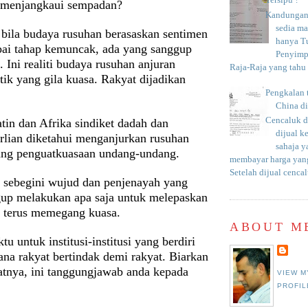
Tersipu ?
 menjangkaui sempadan?
Kandungan 
sedia m
 bila budaya rusuhan berasaskan sentimen
hanya T
ai tahap kemuncak, ada yang sanggup
Penyimp
 Ini realiti budaya rusuhan anjuran
Raja-Raja yang tahu c
ik yang gila kuasa. Rakyat dijadikan
Pengkalan 
China d
Cencaluk d
tin dan Afrika sindiket dadah dan
dijual k
rlian diketahui menganjurkan rusuhan
sahaja 
ang penguatkuasaan undang-undang.
membayar harga yang
Setelah dijual cencal
 sebegini wujud dan penjenayah yang
gup melakukan apa saja untuk melepaskan
uk terus memegang kuasa.
ABOUT M
tu untuk institusi-institusi yang berdiri
rana rakyat bertindak demi rakyat. Biarkan
patnya, ini tanggungjawab anda kepada
VIEW M
PROFIL