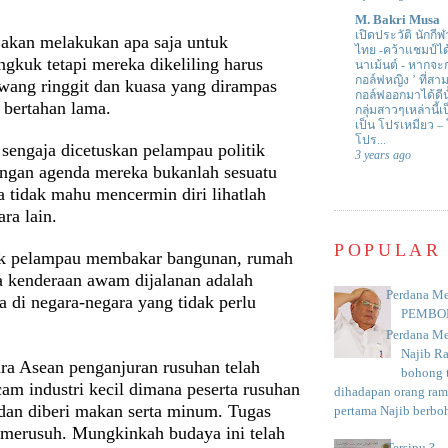
M. Bakri Musa
เปิดประวัติ นักกีฬ
 akan melakukan apa saja untuk
ไทย -คว้าแชมป์ไ
gkuk tetapi mereka dikeliling harus
นาเม้นต์
-
หากจะกล
กอล์ฟหญิง ’ ที่
wang ringgit dan kuasa yang dirampas
กอล์ฟออกมาได้ดีน
 bertahan lama.
กลุ่มสาวๆเหล่านี้เ
เป็น โปรเหมียว –
โปร...
sengaja dicetuskan pelampau politik
3 years ago
ngan agenda mereka bukanlah sesuatu
a tidak mahu mencermin diri lihatlah
ara lain.
POPULAR
ak pelampau membakar bangunan, rumah
a kenderaan awam dijalanan adalah
Perdana Me
a di negara-negara yang tidak perlu
PEMBO
Perdana Me
Najib R
ra Asean penganjuran rusuhan telah
bohong t
am industri kecil dimana peserta rusuhan
dihadapan orang rama
dan diberi makan serta minum. Tugas
pertama Najib berboh
merusuh. Mungkinkah budaya ini telah