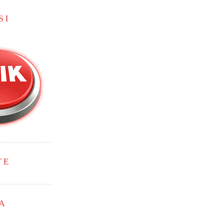
SI
TE
A