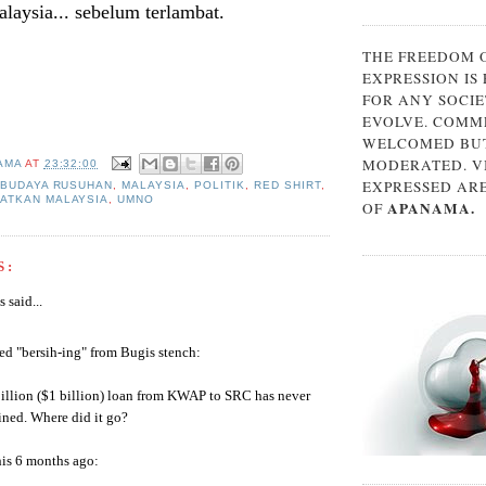
laysia... sebelum terlambat.
THE FREEDOM 
EXPRESSION IS
FOR ANY SOCIE
EVOLVE. COMM
WELCOMED BUT
MODERATED. V
AMA
AT
23:32:00
EXPRESSED AR
BUDAYA RUSUHAN
,
MALAYSIA
,
POLITIK
,
RED SHIRT
,
ATKAN MALAYSIA
,
UMNO
APANAMA.
OF
S:
said...
d "bersih-ing" from Bugis stench:
llion ($1 billion) loan from KWAP to SRC has never
ined. Where did it go?
is 6 months ago: