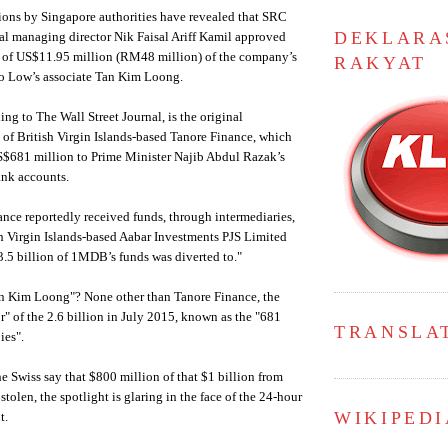
ions by Singapore authorities have revealed that SRC
DEKLARA
al managing director Nik Faisal Ariff Kamil approved
er of US$11.95 million (RM48 million) of the company’s
RAKYAT
ho Low’s associate Tan Kim Loong.
ing to The Wall Street Journal, is the original
 of British Virgin Islands-based Tanore Finance, which
S$681 million to Prime Minister Najib Abdul Razak’s
ank accounts.
nce reportedly received funds, through intermediaries,
h Virgin Islands-based Aabar Investments PJS Limited
.5 billion of 1MDB’s funds was diverted to."
n Kim Loong"? None other than Tanore Finance, the
" of the 2.6 billion in July 2015, known as the "681
TRANSLA
ies".
e Swiss say that $800 million of that $1 billion from
olen, the spotlight is glaring in the face of the 24-hour
WIKIPEDI
t.