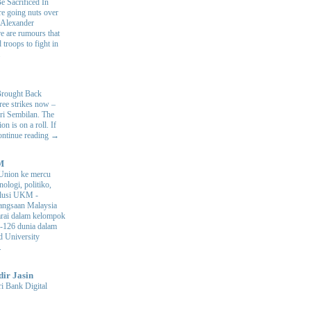
e Sacrificed In
e going nuts over
. Alexander
e are rumours that
 troops to fight in
.
Brought Back
hree strikes now –
ri Sembilan. The
 is on a roll. If
Continue reading →
M
Union ke mercu
nologi, politiko,
volusi UKM
-
ngsaan Malaysia
arai dalam kelompok
ke-126 dunia dalam
d University
.
dir Jasin
i Bank Digital