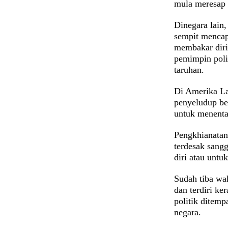
mula meresap
Dinegara lain,
sempit mencap
membakar diri.
pemimpin polit
taruhan.
Di Amerika La
penyeludup be
untuk menent
Pengkhianatan
terdesak sang
diri atau unt
Sudah tiba wak
dan terdiri ke
politik ditem
negara.