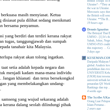
British Troops To B
Ukraine?
-
*They ar
the war in Ukraine
Mercouris says ther
 berkuasa masih menyiasat. Ketua
the British will send
Ukraine. **The B..
 disiasat pula dilihat sedang menikmati
19 hours ago
an bersama penyamun.
Dennis Ignatius
The Betrayal That 
tusi yang berdiri dan terdiri kerana rakyat
UMNO
-
[1] It’s t
Sabah, Johor, Nege
kan tugas, tanggungjawab dan sumpah
UMNO-PAS coalition
epada tanahair kita Malaysia.
this trajectory … 
3 days ago
terlupa rakyat akan tolong ingatkan.
KUSEMAN.CO
Daripada Malayan 
global: Analisis kro
taat setia adalah kepada negara dan
pendidikan dan e
ntuk menjadi kadam mana-mana individu
UNIVERSITI Keba
(UKM) kini tersen
. Jangan khianati dan terus bersekongkol
universiti terbaik 
ngan yang membelakangkan undang-
penarafan QS Worl
Rankings dan top ..
.
4 weeks ago
The Scribe A Ka
k samseng yang wujud sekarang adalah
Orang Luar Pelopor
a kerana dalang seolah dilindungi pihak
Islam Pertama
-
2 years ago