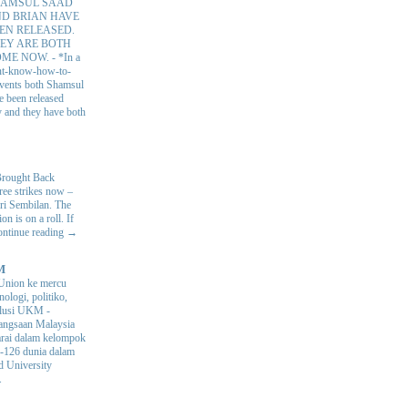
AMSUL SAAD
D BRIAN HAVE
EN RELEASED.
EY ARE BOTH
OME NOW.
-
*In a
nt-know-how-to-
 events both Shamsul
e been released
y and they have both
Brought Back
hree strikes now –
ri Sembilan. The
 is on a roll. If
Continue reading →
M
Union ke mercu
nologi, politiko,
volusi UKM
-
ngsaan Malaysia
arai dalam kelompok
ke-126 dunia dalam
d University
.