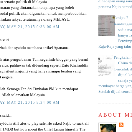
dihadapan orang rama
u senario politik di Malaysia.
pertama Najib berboh
naran yang diutamakan tetapi apa yang boleh
modal politik akan digunakan untuk memperbodohkan
Tersipu ?
lirukan rakyat terutamanya orang MELAYU.
Kandungan 
Y, MAY 21, 2015 9:33:00 AM
sedia m
hanya T
said...
Penyimp
Raja-Raja yang tahu c
sebak dan syahdu membaca artikel Apanama.
Pengkalan 
ih atas pengorbanan Tun, segelintir blogger yang berani
China d
arus, pahlawan tak didendang seperti Dato Khairuddin
Cencaluk d
lagi silent majoriti yang hanya mampu berdoa yang
dijual k
t negara.
sahaja 
membayar harga yang
lah. Semoga Tan Sri Timbalan PM kita mendapat
Setelah dijual cencal
Allah selamatkan Malaysia.
Y, MAY 21, 2015 9:34:00 AM
ABOUT M
said...
yiddin still tries to play safe. He asked Najib to sack all
f 1MDB but how about the Chief Lanun himself? The