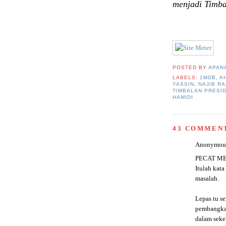
menjadi Timba
POSTED BY
APAN
LABELS:
1MDB
,
A
YASSIN
,
NAJIB R
TIMBALAN PRESI
HAMIDI
43 COMMEN
Anonymous 
PECAT ME
Itulah kat
masalah.
Lepas tu s
pembangkan
dalam seke