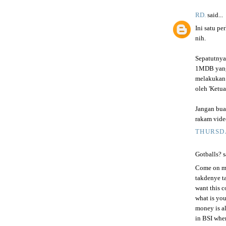
RD.
said...
Ini satu p
nih.
Sepatutnya
1MDB yang 
melakukan 
oleh 'Ketua
Jangan bua
rakam video
THURSDA
Gotballs? sa
Come on mu
takdenye ta
want this 
what is you
money is a
in BSI when