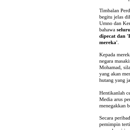
Timbalan Perd
begitu jelas d
Umno dan Kera
bahawa
selur
dipecat dan 
mereka'
.
Kepada merek
negara masakin
Mohamad, sila 
yang akan mem
hutang yang 
Hentikanlah c
Media arus pe
menegakkan b
Secara peribad
pemimpin tert