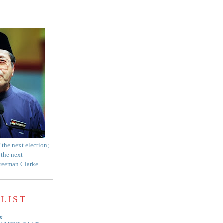
f the next election;
 the next
Freeman Clarke
LIST
x