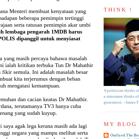
THINK !
ana Menteri membuat kenyataan yang
ihadapan beberapa pemimpin tertinggi
jaan serta ratusan pemimpin akar umbi
uh lembaga pengarah 1MDB harus
'POLIS dipanggil untuk menyiasat
a yang masih percaya bahawa masalah
i ialah kritikan terbuka Tun Dr Mahathir
fikir semula. Ini adalah masalah besar
buat kita terjerumus dengan beban
jauh mengatasi kemampuan.
A politician thinks o
a statesman thinks of
emuhan dan cacian keatas Dr Mahathir.
generation. ~James 
rdana, terutamanya TV3 hanya cuba
enang yang sudah kuyup.
MY BLOG 
i saya agak lega kerana masih ada lagi
inggi negara yang mampu melihat serta
OutSyed The Bo