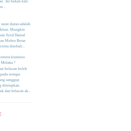
i. Ini bukan kali
o...
surat diatas adalah
aklum. Mungkin
uan Syed Danial
an Mohor Besar
erita disebali...
tentera komunis
i Melaka ?
an belacan boleh
epada sesiapa
yang sanggup
 ditetapkan.
uk dan belacan ak...
E