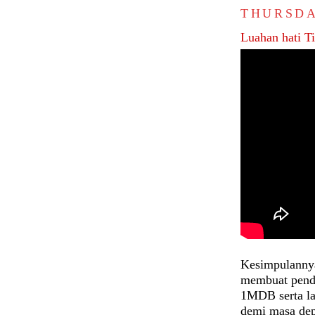
THURSDA
Luahan hati 
Kesimpulannya
membuat pendi
1MDB serta la
demi masa depa