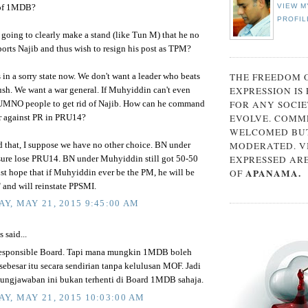
VIEW M
of 1MDB?
PROFIL
going to clearly make a stand (like Tun M) that he no
orts Najib and thus wish to resign his post as TPM?
THE FREEDOM 
 in a sorry state now. We don't want a leader who beats
EXPRESSION IS
sh. We want a war general. If Muhyiddin can't even
FOR ANY SOCIE
NO people to get rid of Najib. How can he command
EVOLVE. COMM
r against PR in PRU14?
WELCOMED BUT
MODERATED. V
 that, I suppose we have no other choice. BN under
EXPRESSED AR
 sure lose PRU14. BN under Muhyiddin still got 50-50
APANAMA.
OF
ust hope that if Muhyiddin ever be the PM, he will be
" and will reinstate PPSMI.
Y, MAY 21, 2015 9:45:00 AM
said...
responsible Board. Tapi mana mungkin 1MDB boleh
ebesar itu secara sendirian tanpa kelulusan MOF. Jadi
ungjawaban ini bukan terhenti di Board 1MDB sahaja.
Y, MAY 21, 2015 10:03:00 AM