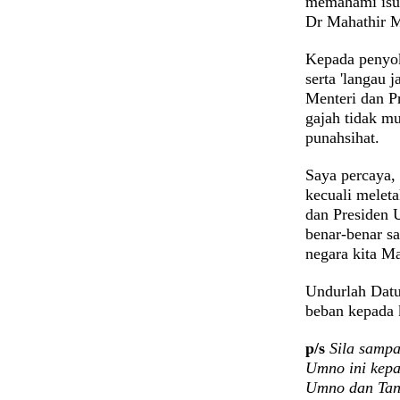
memahami isu 
Dr Mahathir M
Kepada penyok
serta 'langau 
Menteri dan P
gajah tidak mu
punahsihat.
Saya percaya, 
kecuali melet
dan Presiden 
benar-benar s
negara kita M
Undurlah Datu
beban kepada 
p/s
Sila sampa
Umno ini kepad
Umno dan Tan