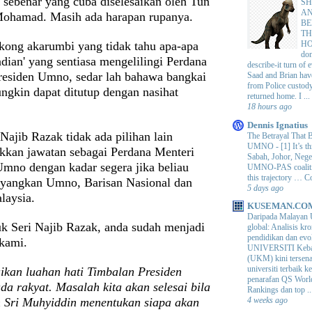
sebenar yang cuba diselesaikan oleh Tun
SH
AN
ohamad. Masih ada harapan rupanya.
BE
TH
ong akarumbi yang tidak tahu apa-apa
H
do
jadian' yang sentiasa mengelilingi Perdana
describe-it turn of
residen Umno, sedar lah bahawa bangkai
Saad and Brian hav
from Police custod
ngkin dapat ditutup dengan nasihat
returned home. I ...
18 hours ago
Dennis Ignatius
Najib Razak tidak ada pilihan lain
The Betrayal That 
UMNO
-
[1] It’s t
akkan jawatan sebagai Perdana Menteri
Sabah, Johor, Nege
Umno dengan kadar segera jika beliau
UMNO-PAS coalition
this trajectory … 
ayangkan Umno, Barisan Nasional dan
5 days ago
alaysia.
KUSEMAN.CO
Daripada Malayan 
k Seri Najib Razak, anda sudah menjadi
global: Analisis kro
pendidikan dan e
kami.
UNIVERSITI Keba
(UKM) kini tersen
universiti terbaik 
ikan luahan hati Timbalan Presiden
penarafan QS Worl
a rakyat. Masalah kita akan selesai bila
Rankings dan top ..
 Sri Muhyiddin menentukan siapa akan
4 weeks ago