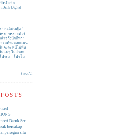
dir Jasin
i Bank Digital
า ‘ กอล์ฟหญิง ’
ด้หลากหลายทัวร์
่าวถึงนักกีฬา‘
สามารถทำผลคะแนน
ั้นคงจะหนีไม่พ้น
ป็นแน่ๆ ไม่ว่าจะ
 โปรเม – โปรโม-
Show All
 POSTS
nteri
HONG
nteri Datuk Seri
azak bercakap
anpa segan silu