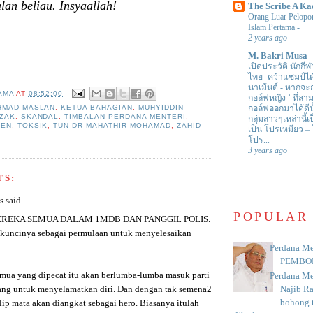
lan beliau. Insyaallah!
The Scribe A Ka
Orang Luar Pelopor
Islam Pertama
-
2 years ago
M. Bakri Musa
เปิดประวัติ นักกีฬ
ไทย -คว้าแชมป์ไ
นาเม้นต์
-
หากจะกล
AMA
AT
08:52:00
กอล์ฟหญิง ’ ที่
กอล์ฟออกมาได้ดีน
HMAD MASLAN
,
KETUA BAHAGIAN
,
MUHYIDDIN
AZAK
,
SKANDAL
,
TIMBALAN PERDANA MENTERI
,
กลุ่มสาวๆเหล่านี้เ
DEN
,
TOKSIK
,
TUN DR MAHATHIR MOHAMAD
,
ZAHID
เป็น โปรเหมียว –
โปร...
3 years ago
TS:
said...
POPULAR
REKA SEMUA DALAM 1MDB DAN PANGGIL POLIS.
a kuncinya sebagai permulaan untuk menyelesaikan
Perdana Me
PEMBO
emua yang dipecat itu akan berlumba-lumba masuk parti
Perdana Me
g untuk menyelamatkan diri. Dan dengan tak semena2
Najib R
bohong t
lip mata akan diangkat sebagai hero. Biasanya itulah