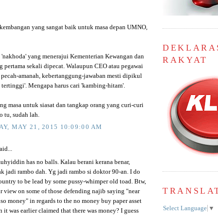
erkembangan yang sangat baik untuk masa depan UMNO,
DEKLARA
 'nakhoda' yang menerajui Kementerian Kewangan dan
RAKYAT
pertama sekali dipecat. Walaupun CEO atau pegawai
pecah-amanah, kebertanggung-jawaban mesti dipikul
 tertinggi'. Mengapa harus cari 'kambing-hitam'.
ng masa untuk siasat dan tangkap orang yang curi-curi
 tu, sudah lah.
Y, MAY 21, 2015 10:09:00 AM
id...
hyiddin has no balls. Kalau berani kerana benar,
k jadi rambo dah. Yg jadi rambo si doktor 90-an. I do
country to be lead by some pussy-whimper old toad. Btw,
TRANSLA
r view on some of those defending najib saying "near
lso money" in regards to the no money buy paper asset
Select Language
▼
 it was earlier claimed that there was money? I guess