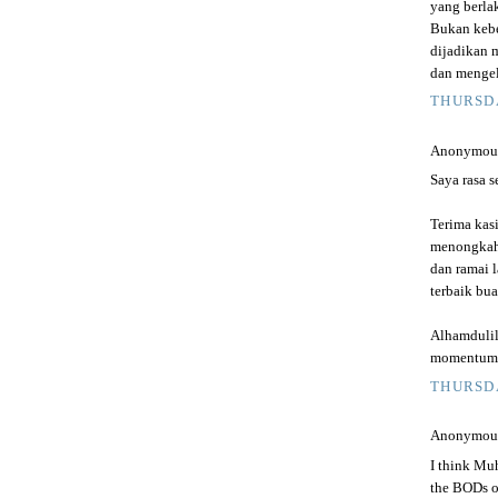
yang berlak
Bukan kebe
dijadikan 
dan menge
THURSDA
Anonymous 
Saya rasa 
Terima kas
menongkah 
dan ramai 
terbaik bua
Alhamdulil
momentum. 
THURSDA
Anonymous 
I think Muh
the BODs o