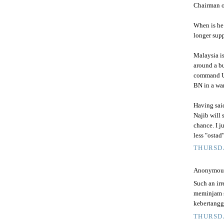
Chairman 
When is he 
longer supp
Malaysia is
around a bu
command UM
BN in a wa
Having said
Najib will
chance. I j
less "ostad
THURSDA
Anonymous 
Such an ir
meminjam s
kebertangg
THURSDA