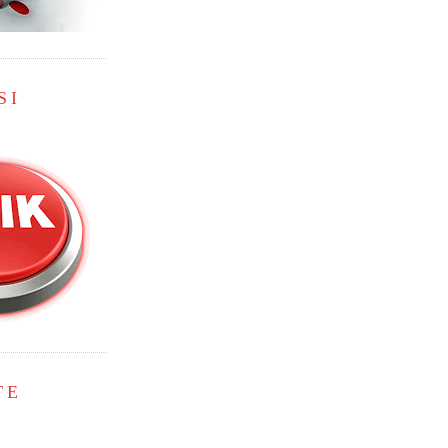
SI
TE