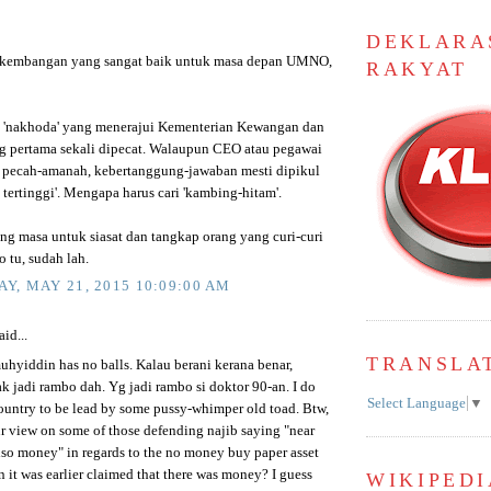
DEKLARA
erkembangan yang sangat baik untuk masa depan UMNO,
RAKYAT
 'nakhoda' yang menerajui Kementerian Kewangan dan
pertama sekali dipecat. Walaupun CEO atau pegawai
pecah-amanah, kebertanggung-jawaban mesti dipikul
 tertinggi'. Mengapa harus cari 'kambing-hitam'.
ng masa untuk siasat dan tangkap orang yang curi-curi
 tu, sudah lah.
Y, MAY 21, 2015 10:09:00 AM
id...
TRANSLA
hyiddin has no balls. Kalau berani kerana benar,
k jadi rambo dah. Yg jadi rambo si doktor 90-an. I do
Select Language
▼
country to be lead by some pussy-whimper old toad. Btw,
r view on some of those defending najib saying "near
lso money" in regards to the no money buy paper asset
 it was earlier claimed that there was money? I guess
WIKIPEDI