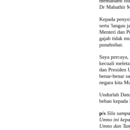
memahami isu 
Dr Mahathir M
Kepada penyok
serta 'langau 
Menteri dan P
gajah tidak mu
punahsihat.
Saya percaya, 
kecuali melet
dan Presiden 
benar-benar s
negara kita M
Undurlah Datu
beban kepada 
p/s
Sila sampa
Umno ini kepad
Umno dan Tan