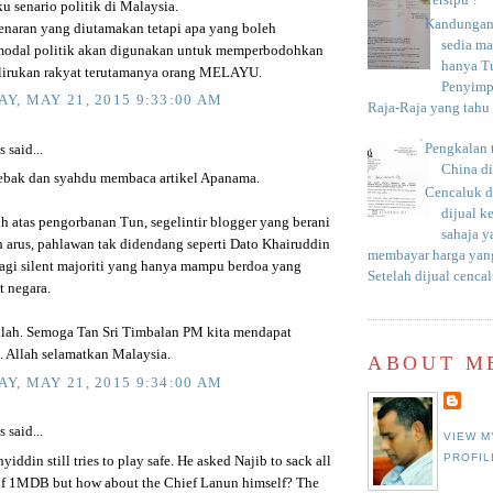
Tersipu ?
u senario politik di Malaysia.
Kandungan 
naran yang diutamakan tetapi apa yang boleh
sedia m
modal politik akan digunakan untuk memperbodohkan
hanya T
lirukan rakyat terutamanya orang MELAYU.
Penyimp
Y, MAY 21, 2015 9:33:00 AM
Raja-Raja yang tahu c
Pengkalan 
said...
China d
sebak dan syahdu membaca artikel Apanama.
Cencaluk d
dijual k
ih atas pengorbanan Tun, segelintir blogger yang berani
sahaja 
arus, pahlawan tak didendang seperti Dato Khairuddin
membayar harga yang
lagi silent majoriti yang hanya mampu berdoa yang
Setelah dijual cencal
t negara.
lah. Semoga Tan Sri Timbalan PM kita mendapat
Allah selamatkan Malaysia.
ABOUT M
Y, MAY 21, 2015 9:34:00 AM
said...
VIEW M
PROFIL
yiddin still tries to play safe. He asked Najib to sack all
f 1MDB but how about the Chief Lanun himself? The