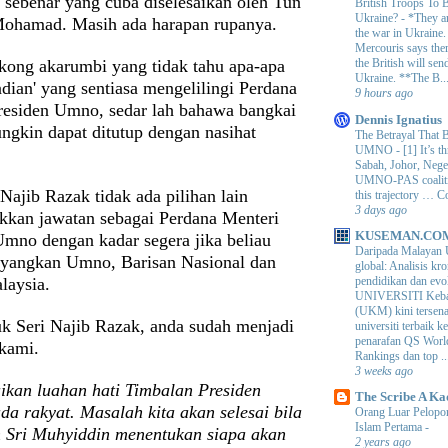
sebenar yang cuba diselesaikan oleh Tun
British Troops To B
Ukraine?
-
*They ar
ohamad. Masih ada harapan rupanya.
the war in Ukraine
Mercouris says ther
ong akarumbi yang tidak tahu apa-apa
the British will send
Ukraine. **The B..
jadian' yang sentiasa mengelilingi Perdana
9 hours ago
residen Umno, sedar lah bahawa bangkai
Dennis Ignatius
ngkin dapat ditutup dengan nasihat
The Betrayal That 
UMNO
-
[1] It’s t
Sabah, Johor, Nege
UMNO-PAS coalition
Najib Razak tidak ada pilihan lain
this trajectory … 
3 days ago
akkan jawatan sebagai Perdana Menteri
KUSEMAN.CO
Umno dengan kadar segera jika beliau
Daripada Malayan 
ayangkan Umno, Barisan Nasional dan
global: Analisis kro
pendidikan dan e
alaysia.
UNIVERSITI Keba
(UKM) kini tersen
k Seri Najib Razak, anda sudah menjadi
universiti terbaik 
penarafan QS Worl
kami.
Rankings dan top ..
3 weeks ago
ikan luahan hati Timbalan Presiden
The Scribe A Ka
a rakyat. Masalah kita akan selesai bila
Orang Luar Pelopor
Islam Pertama
-
 Sri Muhyiddin menentukan siapa akan
2 years ago