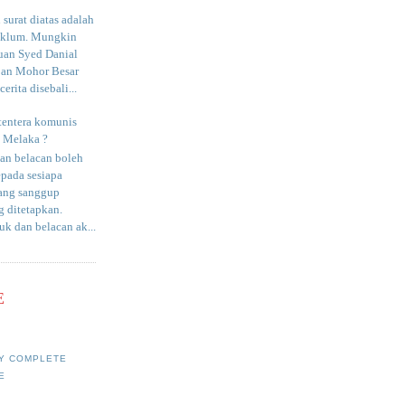
surat diatas adalah
aklum. Mungkin
uan Syed Danial
an Mohor Besar
erita disebali...
tentera komunis
i Melaka ?
an belacan boleh
epada sesiapa
yang sanggup
 ditetapkan.
uk dan belacan ak...
E
Y COMPLETE
E