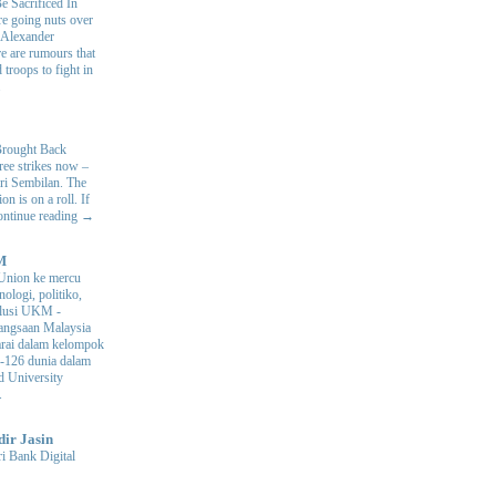
e Sacrificed In
e going nuts over
. Alexander
e are rumours that
 troops to fight in
.
Brought Back
hree strikes now –
ri Sembilan. The
 is on a roll. If
Continue reading →
M
Union ke mercu
nologi, politiko,
volusi UKM
-
ngsaan Malaysia
arai dalam kelompok
ke-126 dunia dalam
d University
.
dir Jasin
i Bank Digital