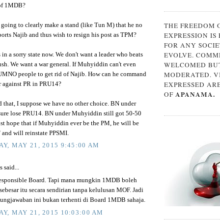
of 1MDB?
THE FREEDOM 
going to clearly make a stand (like Tun M) that he no
EXPRESSION IS
orts Najib and thus wish to resign his post as TPM?
FOR ANY SOCIE
EVOLVE. COMM
 in a sorry state now. We don't want a leader who beats
WELCOMED BUT
sh. We want a war general. If Muhyiddin can't even
MODERATED. V
NO people to get rid of Najib. How can he command
EXPRESSED AR
r against PR in PRU14?
APANAMA.
OF
 that, I suppose we have no other choice. BN under
 sure lose PRU14. BN under Muhyiddin still got 50-50
ust hope that if Muhyiddin ever be the PM, he will be
" and will reinstate PPSMI.
Y, MAY 21, 2015 9:45:00 AM
said...
responsible Board. Tapi mana mungkin 1MDB boleh
ebesar itu secara sendirian tanpa kelulusan MOF. Jadi
ungjawaban ini bukan terhenti di Board 1MDB sahaja.
Y, MAY 21, 2015 10:03:00 AM