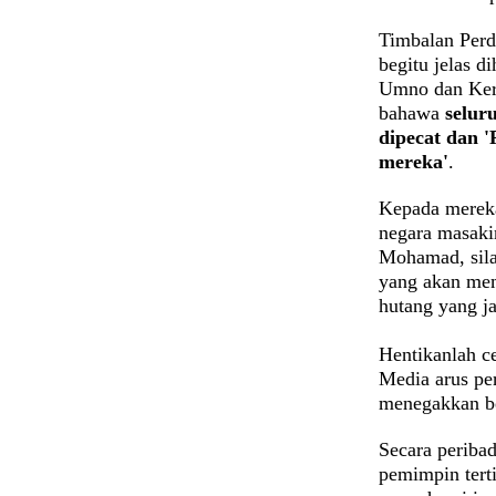
Timbalan Perd
begitu jelas d
Umno dan Kera
bahawa
selur
dipecat dan 
mereka'
.
Kepada merek
negara masakin
Mohamad, sila 
yang akan mem
hutang yang 
Hentikanlah c
Media arus pe
menegakkan b
Secara peribad
pemimpin tert