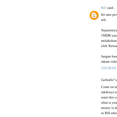
RD.
said...
Ini satu p
nih.
Sepatutnya
1MDB yang 
melakukan 
oleh 'Ketua
Jangan bua
rakam video
THURSDA
Gotballs? sa
Come on mu
takdenye ta
want this 
what is you
money is a
in BSI when