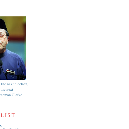
f the next election;
 the next
Freeman Clarke
LIST
x