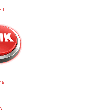
SI
TE
A