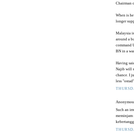
Chairman 
When is he 
longer supp
Malaysia is
around a bu
command UM
BN in a wa
Having said
Najib will
chance. I j
less "ostad
THURSDA
Anonymous 
Such an ir
meminjam s
kebertangg
THURSDA