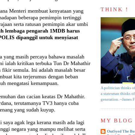
THINK !
ana Menteri membuat kenyataan yang
ihadapan beberapa pemimpin tertinggi
jaan serta ratusan pemimpin akar umbi
uh lembaga pengarah 1MDB harus
'POLIS dipanggil untuk menyiasat
a yang masih percaya bahawa masalah
i ialah kritikan terbuka Tun Dr Mahathir
fikir semula. Ini adalah masalah besar
buat kita terjerumus dengan beban
jauh mengatasi kemampuan.
A politician thinks o
a statesman thinks of
emuhan dan cacian keatas Dr Mahathir.
generation. ~James 
rdana, terutamanya TV3 hanya cuba
enang yang sudah kuyup.
MY BLOG 
i saya agak lega kerana masih ada lagi
inggi negara yang mampu melihat serta
OutSyed The Bo