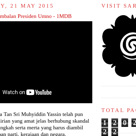
Y, 21 MAY 2015
VISIT S
Timbalan Presiden Umno - 1MDB
TOTAL P
 Tan Sri Muhyiddin Yassin telah pun
rian yang amat jelas berhubung skandal
1
2
0
ngkah serta merta yang harus diambil
2
2
n parti, kerajaan dan negara.