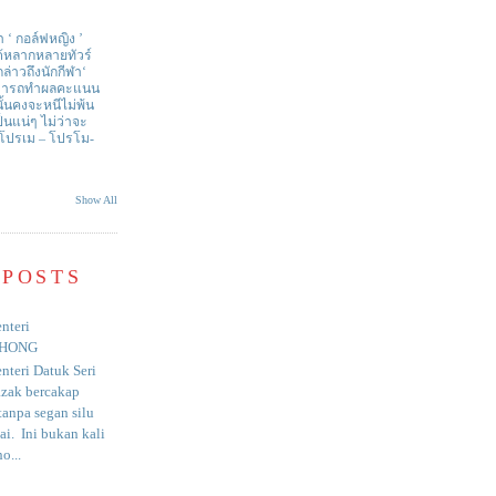
า ‘ กอล์ฟหญิง ’
ด้หลากหลายทัวร์
่าวถึงนักกีฬา‘
สามารถทำผลคะแนน
ั้นคงจะหนีไม่พ้น
ป็นแน่ๆ ไม่ว่าจะ
 โปรเม – โปรโม-
Show All
 POSTS
nteri
HONG
nteri Datuk Seri
azak bercakap
anpa segan silu
i. Ini bukan kali
o...