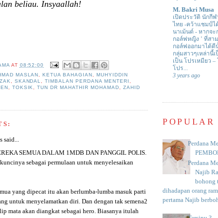
lan beliau. Insyaallah!
M. Bakri Musa
เปิดประวัติ นักกีฬ
ไทย -คว้าแชมป์ไ
นาเม้นต์
-
หากจะกล
กอล์ฟหญิง ’ ที่
กอล์ฟออกมาได้ดีน
กลุ่มสาวๆเหล่านี้เ
เป็น โปรเหมียว –
AMA
AT
08:52:00
โปร...
HMAD MASLAN
,
KETUA BAHAGIAN
,
MUHYIDDIN
3 years ago
AZAK
,
SKANDAL
,
TIMBALAN PERDANA MENTERI
,
DEN
,
TOKSIK
,
TUN DR MAHATHIR MOHAMAD
,
ZAHID
POPULAR
TS:
said...
Perdana Me
PEMBO
REKA SEMUA DALAM 1MDB DAN PANGGIL POLIS.
a kuncinya sebagai permulaan untuk menyelesaikan
Perdana Me
Najib R
bohong t
dihadapan orang rama
emua yang dipecat itu akan berlumba-lumba masuk parti
pertama Najib berboh
g untuk menyelamatkan diri. Dan dengan tak semena2
lip mata akan diangkat sebagai hero. Biasanya itulah