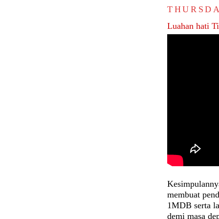
THURSDA
Luahan hati 
Kesimpulannya
membuat pendi
1MDB serta la
demi masa depa