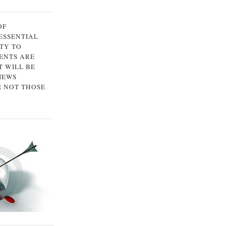
OF
 ESSENTIAL
TY TO
ENTS ARE
 WILL BE
IEWS
E NOT THOSE