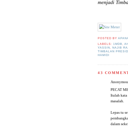
menjadi Timba
POSTED BY
APAN
LABELS:
1MDB
,
A
YASSIN
,
NAJIB R
TIMBALAN PRESI
HAMIDI
43 COMMEN
Anonymous 
PECAT ME
Itulah kat
masalah.
Lepas tu s
pembangkan
dalam seke