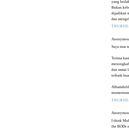
yang berlak
Bukan kebe
dijadikan 
dan menge
THURSDA
Anonymous 
Saya rasa 
Terima kas
menongkah 
dan ramai 
terbaik bua
Alhamdulil
momentum. 
THURSDA
Anonymous 
I think Muh
the BODs o