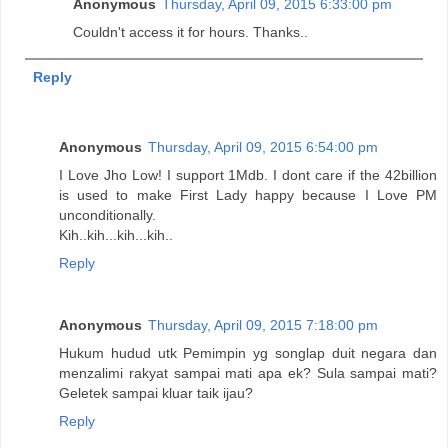
Anonymous
Thursday, April 09, 2015 6:33:00 pm
Couldn't access it for hours. Thanks..
Reply
Anonymous
Thursday, April 09, 2015 6:54:00 pm
I Love Jho Low! I support 1Mdb. I dont care if the 42billion
is used to make First Lady happy because I Love PM
unconditionally.
Kih..kih...kih...kih..
Reply
Anonymous
Thursday, April 09, 2015 7:18:00 pm
Hukum hudud utk Pemimpin yg songlap duit negara dan
menzalimi rakyat sampai mati apa ek? Sula sampai mati?
Geletek sampai kluar taik ijau?
Reply