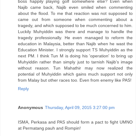
boss happily playing golf somewhere else? Even when
Najib came back, Najib even smiled when commenting
about the flood. To me that reaction was not supposed to
came out from someone when commenting about a
tragedy, and which supposed to be much concerned to him.
Luckily Muhyiddin was there and manage to handle the
tragedy professionally. He even managed to reform the
education in Malaysia, better than Najib when he wast the
Education Minister. I strongly support TS Muhyiddin as the
next PM. I think Tun M is doing his 'operation' to bring up
Muhyiddin rather than simply just to tarnish Najib's image
without reason. Tun Mahathir may now realized the
potential of Muhyiddin which gains much support not only
from Malay but other races too. Even from enemy like PAS!
Reply
Anonymous
Thursday, April 09, 2015 3:27:00 pm
ISMA, Perkasa and PAS should form a pact to fight UMNO
at Permatang pauh and Rompin!