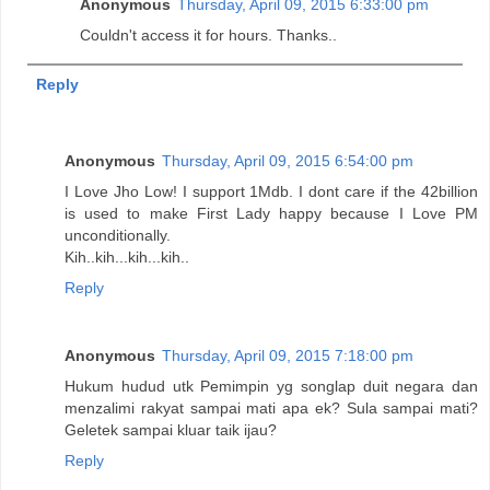
Anonymous
Thursday, April 09, 2015 6:33:00 pm
Couldn't access it for hours. Thanks..
Reply
Anonymous
Thursday, April 09, 2015 6:54:00 pm
I Love Jho Low! I support 1Mdb. I dont care if the 42billion
is used to make First Lady happy because I Love PM
unconditionally.
Kih..kih...kih...kih..
Reply
Anonymous
Thursday, April 09, 2015 7:18:00 pm
Hukum hudud utk Pemimpin yg songlap duit negara dan
menzalimi rakyat sampai mati apa ek? Sula sampai mati?
Geletek sampai kluar taik ijau?
Reply