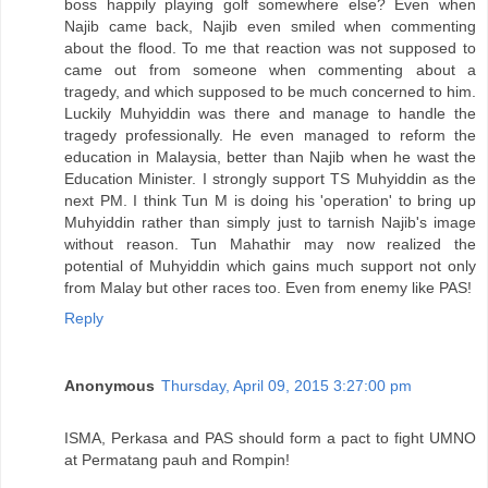
boss happily playing golf somewhere else? Even when
Najib came back, Najib even smiled when commenting
about the flood. To me that reaction was not supposed to
came out from someone when commenting about a
tragedy, and which supposed to be much concerned to him.
Luckily Muhyiddin was there and manage to handle the
tragedy professionally. He even managed to reform the
education in Malaysia, better than Najib when he wast the
Education Minister. I strongly support TS Muhyiddin as the
next PM. I think Tun M is doing his 'operation' to bring up
Muhyiddin rather than simply just to tarnish Najib's image
without reason. Tun Mahathir may now realized the
potential of Muhyiddin which gains much support not only
from Malay but other races too. Even from enemy like PAS!
Reply
Anonymous
Thursday, April 09, 2015 3:27:00 pm
ISMA, Perkasa and PAS should form a pact to fight UMNO
at Permatang pauh and Rompin!