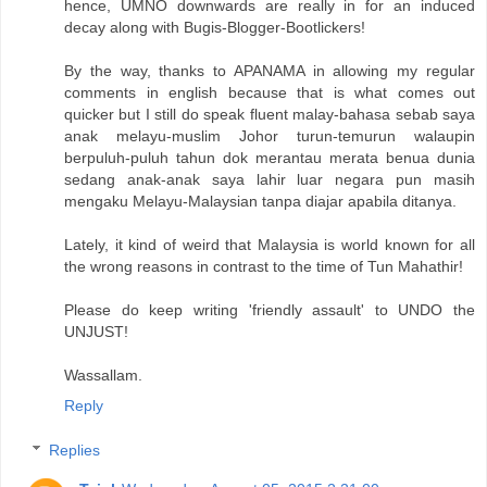
hence, UMNO downwards are really in for an induced
decay along with Bugis-Blogger-Bootlickers!
By the way, thanks to APANAMA in allowing my regular
comments in english because that is what comes out
quicker but I still do speak fluent malay-bahasa sebab saya
anak melayu-muslim Johor turun-temurun walaupin
berpuluh-puluh tahun dok merantau merata benua dunia
sedang anak-anak saya lahir luar negara pun masih
mengaku Melayu-Malaysian tanpa diajar apabila ditanya.
Lately, it kind of weird that Malaysia is world known for all
the wrong reasons in contrast to the time of Tun Mahathir!
Please do keep writing 'friendly assault' to UNDO the
UNJUST!
Wassallam.
Reply
Replies