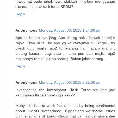
maklumat pada pihak luar.Tidakkah ini dikira menggangu
siasatan special task force SPRM?
Reply
Anonymous
Monday, August 03, 2015 1:54:00 am
Apo ko bondo nye jang. Apo dio yg nak dibawak kemajlis
rajo2. Ekau ni tau ko apo yg ko cakapkan ni. Bingai , try
ckeck dulu majlis rajo2 tu bincang hal macam mano ,
bidang kuasa . Lagi satu , nama pun dah majlis raja2
maknanya ramai, bukan sorang. Bukan johor sorang.
Reply
Anonymous
Monday, August 03, 2015 5:25:00 am
Investigating the investigator....Task Force nih dah jadi
kepunyaan Kepalanun-Bugis ke???
Muhyiddin has to work fast and not by being sentimental
about 'UMNO Brotherhood'. Bigger and worrisome issues
on the actions of Lanun-Bugis that can almost guarantee