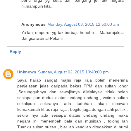
perlu org2 yg setia dan bangang jer utk negara
ni,mampuih kita.
Anonymous
Monday, August 03, 2015 12:50:00 am
Ya lah, emperor yg tak berbaju hehehe ... Maharajalela
Bangsatwan al-Pekani
Reply
Unknown
Sunday, August 02, 2015 10:40:00 pm
Saya harap sangat majlis raja raja boleh menerima
penjelasan jelas daripada bekas TPM dan sultan johor
,Sesungguhnya dan sewajibnya diMalaysia tidak boleh
sesiapa pun duduk diatas undang undang , waima sultan
sekalipun sekiranya ada tuduhan akan dibawah
kemakamah khas raja raja , begitu juga dengan ahli politik ,
sekira nya ada sesiapa diatas undang undang maka
negara ini menempah bala dan musibah , tolong lah
Tuanku sultan sultan , biar lah keadilan ditegakkan di bumi