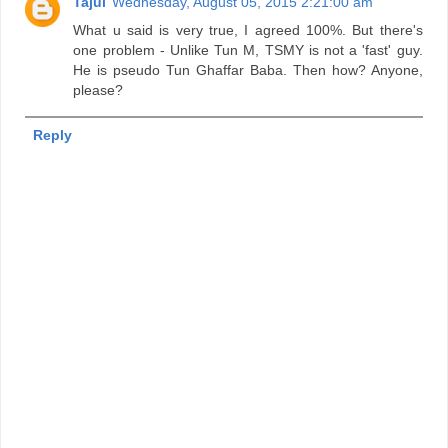
Tajul
Wednesday, August 05, 2015 2:21:00 am
What u said is very true, I agreed 100%. But there's
one problem - Unlike Tun M, TSMY is not a 'fast' guy.
He is pseudo Tun Ghaffar Baba. Then how? Anyone,
please?
Reply