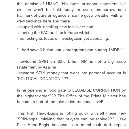
the demise of UMNO! His latest arrogant statement like
election won't be held today or even tommorrow is a
hallmark of pure arrogance since he got a breather with a
-few sackings here and there
-coupled with installing new foolickers and
-stunting the PAC and Task Force whilst
-redirecting its focus of investigation yet appealing,
"...beri saya 6 bulan untuk mengurangkan hutang 1MDB!"
-newfound SPIN on $2.6 Billion RM is not a big issue
(statement by Azalina)
-newterm SPIN money that went into personal account is
'POLITICAL DONATION'???
Is he opening a flood gate to LEGALISE CORRUPTION by
the highest order??? The Office of the Prime Minister has
become a butt-of-the-joke at international level!
This Fish Head-Bugis is rotting quick with all these new
'SPIN-hope' thinking that rakyats can be fooled??? I say
Fish Head-Bugis because ikan membusuk dari kepala