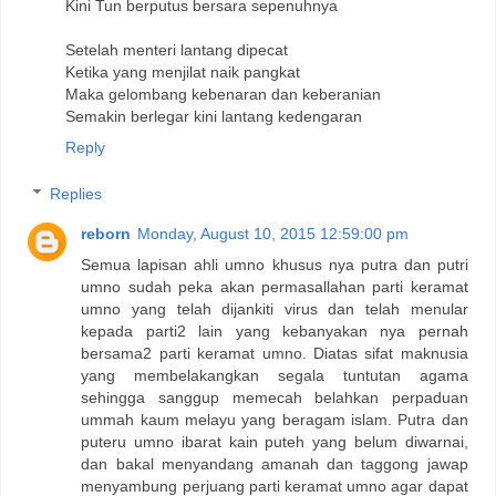
Kini Tun berputus bersara sepenuhnya
Setelah menteri lantang dipecat
Ketika yang menjilat naik pangkat
Maka gelombang kebenaran dan keberanian
Semakin berlegar kini lantang kedengaran
Reply
Replies
reborn
Monday, August 10, 2015 12:59:00 pm
Semua lapisan ahli umno khusus nya putra dan putri
umno sudah peka akan permasallahan parti keramat
umno yang telah dijankiti virus dan telah menular
kepada parti2 lain yang kebanyakan nya pernah
bersama2 parti keramat umno. Diatas sifat maknusia
yang membelakangkan segala tuntutan agama
sehingga sanggup memecah belahkan perpaduan
ummah kaum melayu yang beragam islam. Putra dan
puteru umno ibarat kain puteh yang belum diwarnai,
dan bakal menyandang amanah dan taggong jawap
menyambung perjuang parti keramat umno agar dapat