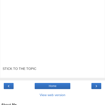
STICK TO THE TOPIC
‹
›
Home
View web version
About Me