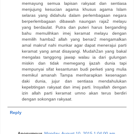
memayung semua lapisan rakyaat dan sentiasa
menjujung kesucian agama khusus agama Islam
selaras yang didahulu dalam perlembagaan negara
berperlembagaan dibawah naungan raja2 melayu
yang berdaulat. Putra dan puteri harus berganding
bahu memulihkan imej keramat melayu dengan
memilih hamba2 allah yang benar2 mengamalkan
amal makruf nahi munkar agar dapat menerajui parti
keramat yang amat disayangi. Mudah2an yang bakal
mengalas tanggong jawap walau ia dari gulungan
miskin dan tidak memegang ijazah dunia tapi
mempunyai sifat kesantunan budi perketi yang mulia
memikul amanah Tampa menharapkan kesenagan
daki dunia, jujur dan sentiasa mendahulukan
kepebtingan rakyaat dan imej parti. Insyallah dengan
izin allah parti keramat umno akan terus berdiri
dengan sokongan rakyaat.
Reply
Anonymous
Monday, August 10, 2015 1:04:00 am