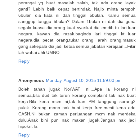
perangai yg buat masalah salah, tak ada orang layak
ganti? Lebih baik cepat bertindak. Najib minta tempoh
6bulan dia kata ni dah tinggal 5bulan. Kamu semua
sanggup tunggu 5bulan? Dalam 1bulan ni dah dia guna
segala kuasa dia,orang kuat syarikat dia emdib tu lari luar
negara, kawan dia razak.baginda lari tinggal kt luar
negara,dia pecat orang,tukar orang, arah orang,masuk
gang sekepala dia jadi ketua semua jabatan kerajaan...Fikir
lah wahai ahli UMNO
Reply
Anonymous
Monday, August 10, 2015 11:59:00 pm
Boleh tahan jugak NorWATI ni....Apa la korang ni
semua,bila duit tak turun korang complaint tak nak buat
kerja.Bila kena mcm ni,tak kan PM tanggung sorang2
pulak. Korang mana nak buat kerja free,mesti kena ada
CASH.Ni bukan zaman perjuangan mcm nak merdeka
dulu.Anak bini pun nak makan jugak.Jangan nak jadi
hipokrit la.
Reply