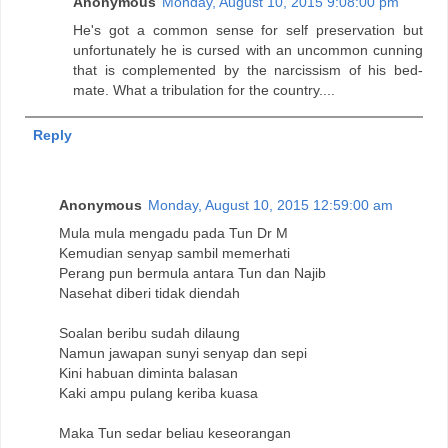
Anonymous
Monday, August 10, 2015 9:08:00 pm
He's got a common sense for self preservation but
unfortunately he is cursed with an uncommon cunning
that is complemented by the narcissism of his bed-
mate. What a tribulation for the country....
Reply
Anonymous
Monday, August 10, 2015 12:59:00 am
Mula mula mengadu pada Tun Dr M
Kemudian senyap sambil memerhati
Perang pun bermula antara Tun dan Najib
Nasehat diberi tidak diendah
Soalan beribu sudah dilaung
Namun jawapan sunyi senyap dan sepi
Kini habuan diminta balasan
Kaki ampu pulang keriba kuasa
Maka Tun sedar beliau keseorangan