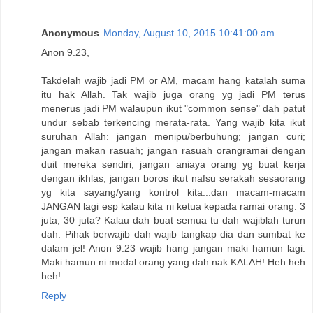
Anonymous
Monday, August 10, 2015 10:41:00 am
Anon 9.23,
Takdelah wajib jadi PM or AM, macam hang katalah suma
itu hak Allah. Tak wajib juga orang yg jadi PM terus
menerus jadi PM walaupun ikut "common sense" dah patut
undur sebab terkencing merata-rata. Yang wajib kita ikut
suruhan Allah: jangan menipu/berbuhung; jangan curi;
jangan makan rasuah; jangan rasuah orangramai dengan
duit mereka sendiri; jangan aniaya orang yg buat kerja
dengan ikhlas; jangan boros ikut nafsu serakah sesaorang
yg kita sayang/yang kontrol kita...dan macam-macam
JANGAN lagi esp kalau kita ni ketua kepada ramai orang: 3
juta, 30 juta? Kalau dah buat semua tu dah wajiblah turun
dah. Pihak berwajib dah wajib tangkap dia dan sumbat ke
dalam jel! Anon 9.23 wajib hang jangan maki hamun lagi.
Maki hamun ni modal orang yang dah nak KALAH! Heh heh
heh!
Reply