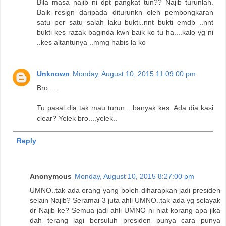
Bila masa najib ni dpt pangkat tun?? Najib turunlah.
Baik resign daripada diturunkn oleh pembongkaran
satu per satu salah laku bukti..nnt bukti emdb ..nnt
bukti kes razak baginda kwn baik ko tu ha....kalo yg ni
..kes altantunya ..mmg habis la ko
Unknown
Monday, August 10, 2015 11:09:00 pm
Bro.....
Tu pasal dia tak mau turun....banyak kes. Ada dia kasi
clear? Yelek bro....yelek..
Reply
Anonymous
Monday, August 10, 2015 8:27:00 pm
UMNO..tak ada orang yang boleh diharapkan jadi presiden
selain Najib? Seramai 3 juta ahli UMNO..tak ada yg selayak
dr Najib ke? Semua jadi ahli UMNO ni niat korang apa jika
dah terang lagi bersuluh presiden punya cara punya