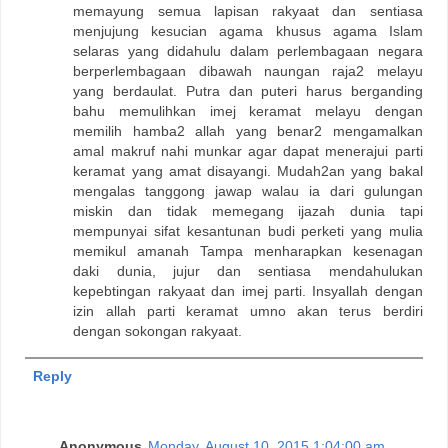
memayung semua lapisan rakyaat dan sentiasa
menjujung kesucian agama khusus agama Islam
selaras yang didahulu dalam perlembagaan negara
berperlembagaan dibawah naungan raja2 melayu
yang berdaulat. Putra dan puteri harus berganding
bahu memulihkan imej keramat melayu dengan
memilih hamba2 allah yang benar2 mengamalkan
amal makruf nahi munkar agar dapat menerajui parti
keramat yang amat disayangi. Mudah2an yang bakal
mengalas tanggong jawap walau ia dari gulungan
miskin dan tidak memegang ijazah dunia tapi
mempunyai sifat kesantunan budi perketi yang mulia
memikul amanah Tampa menharapkan kesenagan
daki dunia, jujur dan sentiasa mendahulukan
kepebtingan rakyaat dan imej parti. Insyallah dengan
izin allah parti keramat umno akan terus berdiri
dengan sokongan rakyaat.
Reply
Anonymous
Monday, August 10, 2015 1:04:00 am