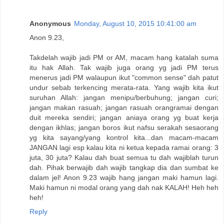
Anonymous
Monday, August 10, 2015 10:41:00 am
Anon 9.23,
Takdelah wajib jadi PM or AM, macam hang katalah suma
itu hak Allah. Tak wajib juga orang yg jadi PM terus
menerus jadi PM walaupun ikut "common sense" dah patut
undur sebab terkencing merata-rata. Yang wajib kita ikut
suruhan Allah: jangan menipu/berbuhung; jangan curi;
jangan makan rasuah; jangan rasuah orangramai dengan
duit mereka sendiri; jangan aniaya orang yg buat kerja
dengan ikhlas; jangan boros ikut nafsu serakah sesaorang
yg kita sayang/yang kontrol kita...dan macam-macam
JANGAN lagi esp kalau kita ni ketua kepada ramai orang: 3
juta, 30 juta? Kalau dah buat semua tu dah wajiblah turun
dah. Pihak berwajib dah wajib tangkap dia dan sumbat ke
dalam jel! Anon 9.23 wajib hang jangan maki hamun lagi.
Maki hamun ni modal orang yang dah nak KALAH! Heh heh
heh!
Reply