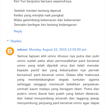
Kini Tun berputus bersara sepenuhnya
Setelah menteri lantang dipecat
Ketika yang menjilat naik pangkat
Maka gelombang kebenaran dan keberanian
Semakin berlegar kini lantang kedengaran
Reply
Replies
reborn
Monday, August 10, 2015 12:59:00 pm
Semua lapisan ahli umno khusus nya putra dan putri
umno sudah peka akan permasallahan parti keramat
umno yang telah dijankiti virus dan telah menular
kepada parti2 lain yang kebanyakan nya pernah
bersama2 parti keramat umno. Diatas sifat maknusia
yang membelakangkan segala tuntutan agama
sehingga sanggup memecah belahkan perpaduan
ummah kaum melayu yang beragam islam. Putra dan
puteru umno ibarat kain puteh yang belum diwarnai,
dan bakal menyandang amanah dan taggong jawap
menyambung perjuang parti keramat umno agar dapat