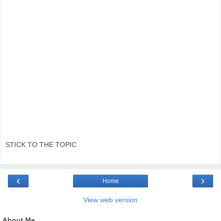
STICK TO THE TOPIC
‹
›
Home
View web version
About Me