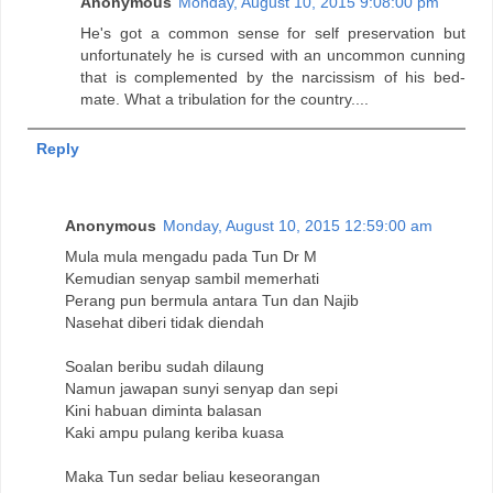
Anonymous
Monday, August 10, 2015 9:08:00 pm
He's got a common sense for self preservation but
unfortunately he is cursed with an uncommon cunning
that is complemented by the narcissism of his bed-
mate. What a tribulation for the country....
Reply
Anonymous
Monday, August 10, 2015 12:59:00 am
Mula mula mengadu pada Tun Dr M
Kemudian senyap sambil memerhati
Perang pun bermula antara Tun dan Najib
Nasehat diberi tidak diendah
Soalan beribu sudah dilaung
Namun jawapan sunyi senyap dan sepi
Kini habuan diminta balasan
Kaki ampu pulang keriba kuasa
Maka Tun sedar beliau keseorangan