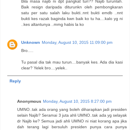
Bila masa najib ni dpt pangkat tun?? Najib turunlah.
Baik resign daripada diturunkn oleh pembongkaran
satu per satu salah laku bukti..nnt bukti emdb ..nnt
bukti kes razak baginda kwn baik ko tu ha....kalo yg ni
..kes altantunya ..mmg habis la ko
Unknown
Monday, August 10, 2015 11:09:00 pm
Bro.....
Tu pasal dia tak mau turun....banyak kes. Ada dia kasi
clear? Yelek bro....yelek..
Reply
Anonymous
Monday, August 10, 2015 8:27:00 pm
UMNO..tak ada orang yang boleh diharapkan jadi presiden
selain Najib? Seramai 3 juta ahli UMNO..tak ada yg selayak
dr Najib ke? Semua jadi ahli UMNO ni niat korang apa jika
dah terang lagi bersuluh presiden punya cara punya