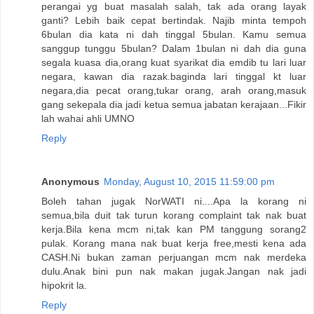
perangai yg buat masalah salah, tak ada orang layak
ganti? Lebih baik cepat bertindak. Najib minta tempoh
6bulan dia kata ni dah tinggal 5bulan. Kamu semua
sanggup tunggu 5bulan? Dalam 1bulan ni dah dia guna
segala kuasa dia,orang kuat syarikat dia emdib tu lari luar
negara, kawan dia razak.baginda lari tinggal kt luar
negara,dia pecat orang,tukar orang, arah orang,masuk
gang sekepala dia jadi ketua semua jabatan kerajaan...Fikir
lah wahai ahli UMNO
Reply
Anonymous
Monday, August 10, 2015 11:59:00 pm
Boleh tahan jugak NorWATI ni....Apa la korang ni
semua,bila duit tak turun korang complaint tak nak buat
kerja.Bila kena mcm ni,tak kan PM tanggung sorang2
pulak. Korang mana nak buat kerja free,mesti kena ada
CASH.Ni bukan zaman perjuangan mcm nak merdeka
dulu.Anak bini pun nak makan jugak.Jangan nak jadi
hipokrit la.
Reply