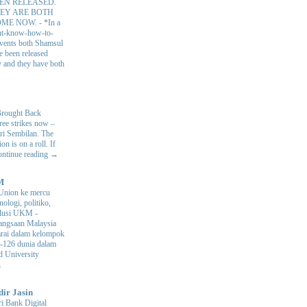
EN RELEASED.
EY ARE BOTH
OME NOW.
-
*In a
nt-know-how-to-
 events both Shamsul
e been released
y and they have both
Brought Back
hree strikes now –
ri Sembilan. The
 is on a roll. If
Continue reading →
M
Union ke mercu
nologi, politiko,
volusi UKM
-
ngsaan Malaysia
arai dalam kelompok
ke-126 dunia dalam
d University
.
dir Jasin
i Bank Digital