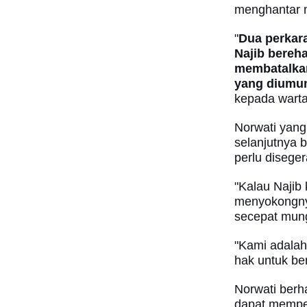
menghantar 
"
Dua perkar
Najib bereha
membatalkan
yang diumum
kepada wart
Norwati yan
selanjutnya b
perlu disege
"Kalau Najib 
menyokongnya
secepat mung
"Kami adala
hak untuk ber
Norwati berh
dapat memp