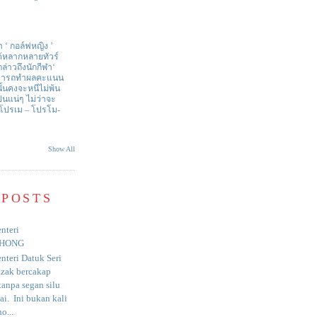
า ‘ กอล์ฟหญิง ’
ด้หลากหลายทัวร์
่าวถึงนักกีฬา‘
สามารถทำผลคะแนน
ั้นคงจะหนีไม่พ้น
ป็นแน่ๆ ไม่ว่าจะ
 โปรเม – โปรโม-
Show All
 POSTS
nteri
HONG
nteri Datuk Seri
azak bercakap
anpa segan silu
i. Ini bukan kali
o...