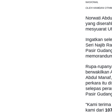
NASIONAL
OLEH HAMDAN OTHM
Norwati Abd
yang diserah
mesyuarat U
Ingatkan sel
Seri Najib R
Pasir Gudang
memorandum
Rupa-rupanya 
berwakilkan 
Abdul Manaf
perkara itu d
selepas per
Pasir Gudang
"Kami terima
kami dari
10