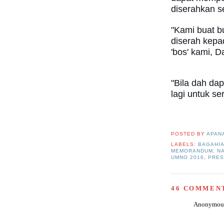
diserahkan s
"Kami buat b
diserah kepa
'bos' kami, D
"Bila dah dap
lagi untuk se
POSTED BY
APAN
LABELS:
BAGAHIA
MEMORANDUM
,
NA
UMNO 2016
,
PRES
46 COMMEN
Anonymous 