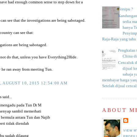
have had enough common sense to step down for a
Tersipu ?
Kandungan 
 can see that the investigations are being sabotaged.
sedia m
hanya T
country can see that:
Penyimp
Raja-Raja yang tahu c
gations are being sabotaged.
Pengkalan 
China d
not do that, unless you have Everything2Hide.
Cencaluk d
dijual k
y he ran away from meeting Tun.
sahaja 
membayar harga yang
 AUGUST 10, 2015 12:54:00 AM
Setelah dijual cencal
said...
 mengadu pada Tun Dr M
ABOUT M
senyap sambil memerhati
 bermula antara Tun dan Najib
beri tidak diendah
VIEW M
ibu sudah dilaung
PROFIL