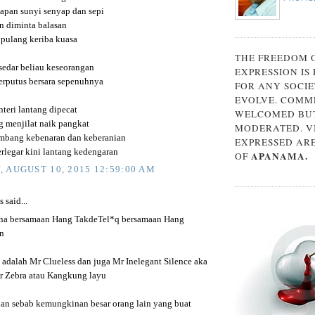
pan sunyi senyap dan sepi
n diminta balasan
pulang keriba kuasa
THE FREEDOM 
edar beliau keseorangan
EXPRESSION IS
erputus bersara sepenuhnya
FOR ANY SOCIE
EVOLVE. COMM
teri lantang dipecat
WELCOMED BUT
g menjilat naik pangkat
MODERATED. V
mbang kebenaran dan keberanian
EXPRESSED AR
rlegar kini lantang kedengaran
APANAMA.
OF
 AUGUST 10, 2015 12:59:00 AM
said...
na bersamaan Hang TakdeTel*q bersamaan Hang
n
 adalah Mr Clueless dan juga Mr Inelegant Silence aka
 Zebra atau Kangkung layu
pan sebab kemungkinan besar orang lain yang buat