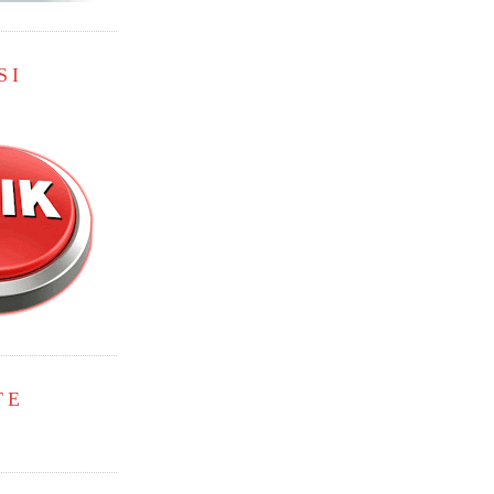
SI
TE