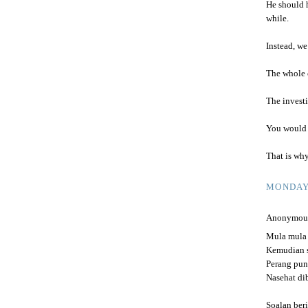
He should 
while.
Instead, we
The whole 
The investi
You would 
That is wh
MONDAY,
Anonymous 
Mula mula
Kemudian 
Perang pun
Nasehat di
Soalan ber