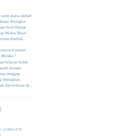
surat diatas adalah
aklum. Mungkin
uan Syed Danial
an Mohor Besar
erita disebali...
tentera komunis
i Melaka ?
an belacan boleh
epada sesiapa
yang sanggup
 ditetapkan.
uk dan belacan ak...
E
Y COMPLETE
E