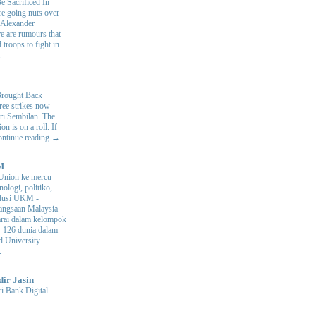
e Sacrificed In
e going nuts over
. Alexander
e are rumours that
 troops to fight in
.
Brought Back
hree strikes now –
ri Sembilan. The
 is on a roll. If
Continue reading →
M
Union ke mercu
nologi, politiko,
volusi UKM
-
ngsaan Malaysia
arai dalam kelompok
ke-126 dunia dalam
d University
.
dir Jasin
i Bank Digital