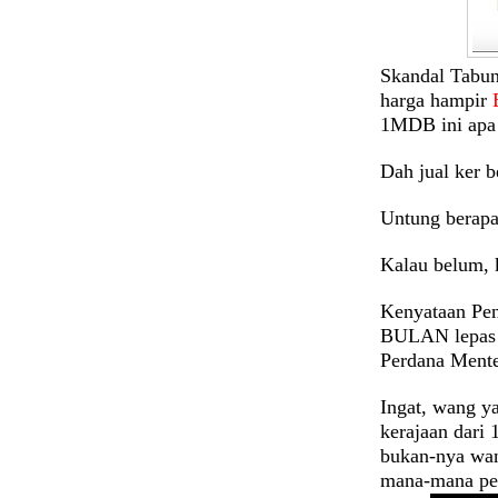
Skandal Tabun
harga hampir
1MDB ini apa
Dah jual ker 
Untung berapa
Kalau belum, 
Kenyataan Pen
BULAN lepas p
Perdana Men
Ingat, wang y
kerajaan dar
bukan-nya wan
mana-mana pe