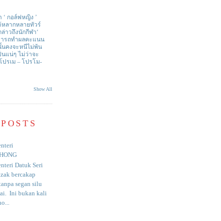
า ‘ กอล์ฟหญิง ’
ด้หลากหลายทัวร์
่าวถึงนักกีฬา‘
สามารถทำผลคะแนน
ั้นคงจะหนีไม่พ้น
ป็นแน่ๆ ไม่ว่าจะ
 โปรเม – โปรโม-
Show All
 POSTS
nteri
HONG
nteri Datuk Seri
azak bercakap
anpa segan silu
i. Ini bukan kali
o...