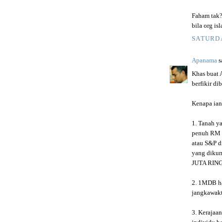
Faham tak?
bila org is
SATURDA
Apanama
sa
Khas buat 
berfikir di
Kenapa ian
1. Tanah y
penuh RM 1
atau S&P d
yang dikur
JUTA RING
2. 1MDB ha
jangkawakt
3. Kerajaa