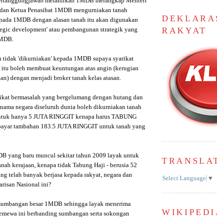
bertanggungjawab melahirkan 1MDB merangkap Menteri
dan Ketua Penasihat 1MDB mengurniakan tanah
DEKLARA
epada 1MDB dengan alasan tanah itu akan digunakan
RAKYAT
ategic development' atau pembangunan strategik yang
1MDB.
tu tidak 'dikurniakan' kepada 1MDB supaya syarikat
 itu boleh membuat keuntungan atas angin (kerugian
aan) dengan menjadi broker tanah kelas atasan.
arikat bermasalah yang bergelumang dengan hutang dan
nama negara diseluruh dunia boleh dikurniakan tanah
untuk hanya 5 JUTA RINGGIT kenapa harus TABUNG
ayar tambahan 183.5 JUTA RINGGIT untuk tanah yang
DB yang baru muncul sekitar tahun 2009 layak untuk
TRANSLA
anah kerajaan, kenapa tidak Tabung Haji - berusia 52
g telah banyak berjasa kepada rakyat, negara dan
Select Language
▼
arisan Nasional ini?
 sumbangan besar 1MDB sehingga layak menerima
WIKIPEDI
temewa ini berbanding sumbangan serta sokongan