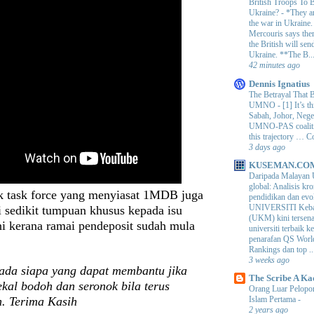
British Troops To B
Ukraine?
-
*They ar
the war in Ukraine
Mercouris says ther
the British will send
Ukraine. **The B..
42 minutes ago
Dennis Ignatius
The Betrayal That 
UMNO
-
[1] It’s t
Sabah, Johor, Nege
UMNO-PAS coalition
this trajectory … 
3 days ago
KUSEMAN.CO
Daripada Malayan 
global: Analisis kro
 task force yang menyiasat 1MDB juga
pendidikan dan e
UNIVERSITI Keba
 sedikit tumpuan khusus kepada isu
(UKM) kini tersen
ni kerana ramai pendeposit sudah mula
universiti terbaik 
penarafan QS Worl
Rankings dan top ..
3 weeks ago
ada siapa yang dapat membantu jika
The Scribe A Ka
ekal bodoh dan seronok bila terus
Orang Luar Pelopor
n. Terima Kasih
Islam Pertama
-
2 years ago