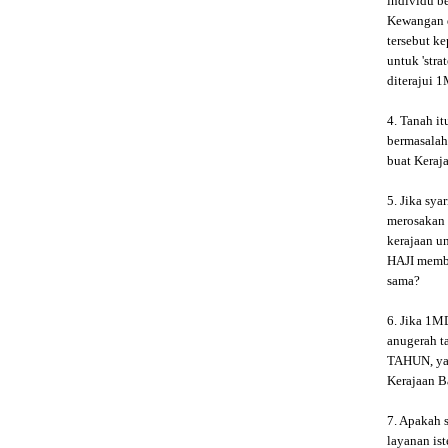
individu 
Kewangan 
tersebut k
untuk 'str
diterajui 
4. Tanah i
bermasalah
buat Keraj
5. Jika sy
merosakan 
kerajaan 
HAJI memb
sama?
6. Jika 1M
anugerah t
TAHUN, yan
Kerajaan B
7. Apakah
layanan is