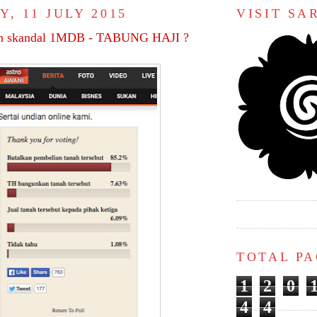
, 11 JULY 2015
VISIT S
an skandal 1MDB - TABUNG HAJI ?
TOTAL P
1
2
0
4
4