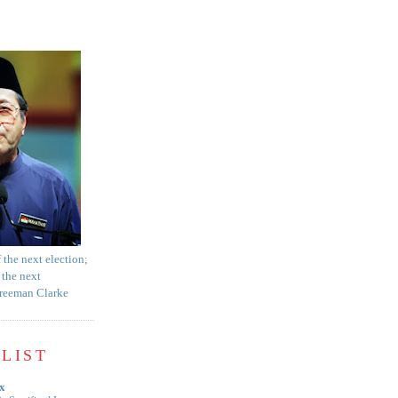
f the next election;
 the next
Freeman Clarke
LIST
x