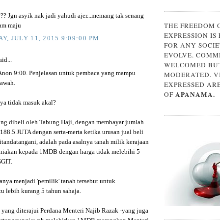
?? Jgn asyik nak jadi yahudi ajer...memang tak senang
THE FREEDOM 
lam maju
EXPRESSION IS
Y, JULY 11, 2015 9:09:00 PM
FOR ANY SOCIE
EVOLVE. COMM
id...
WELCOMED BUT
Anon 9:00. Penjelasan untuk pembaca yang mampu
MODERATED. V
bawah.
EXPRESSED AR
APANAMA.
OF
ya tidak masuk akal?
ang dibeli oleh Tabung Haji, dengan membayar jumlah
88.5 JUTA dengan serta-merta ketika urusan jual beli
itandatangani, adalah pada asalnya tanah milik kerajaan
niakan kepada 1MDB dengan harga tidak melebihi 5
GIT.
nya menjadi 'pemilik' tanah tersebut untuk
u lebih kurang 5 tahun sahaja.
n yang diterajui Perdana Menteri Najib Razak -yang juga