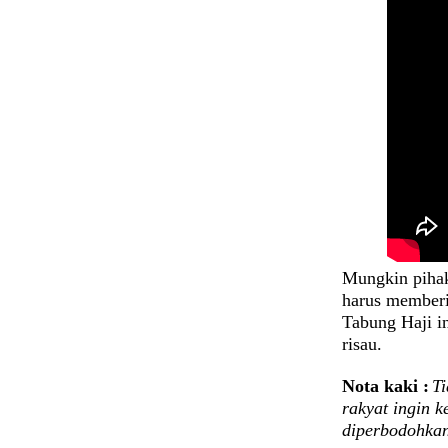
Mungkin pihak
harus memberi
Tabung Haji i
risau.
Nota kaki :
Ti
rakyat ingin k
diperbodohka