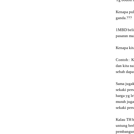
Yg bodoh ia
Kenapa pula
ganda.???
1MBD beli 
pasaran mal
Kenapa kit
Contoh:: K
dan kita n
sebab dapat
Sama jugak 
sekaki pers
harga yg l
murah jugak
sekaki perse
Kalau TH b
untung berl
pembangun