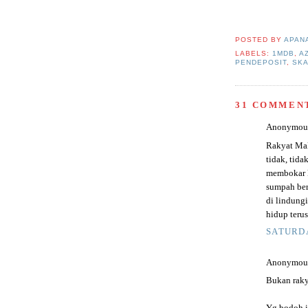
POSTED BY
APAN
LABELS:
1MDB
,
A
PENDEPOSIT
,
SK
31 COMMEN
Anonymous 
Rakyat Mal
tidak, tid
membokar 
sumpah ber
di lindung
hidup terus.
SATURDA
Anonymous 
Bukan raky