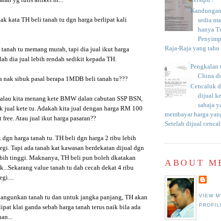
Tersipu ?
lah yg tulis artikel ni...
Kandungan 
k kata TH beli tanah tu dgn harga berlipat kali
sedia m
hanya T
Penyimp
Raja-Raja yang tahu c
tanah tu memang murah, tapi dia jual ikut harga
ah dia jual lebih rendah sedikit kepada TH.
Pengkalan 
China d
a nak sibuk pasal berapa 1MDB beli tanah tu???
Cencaluk d
dijual k
alau kita menang kete BMW dalan cabutan SSP BSN,
sahaja 
ak jual kete tu. Adakah kita jual dengan harga RM 100
membayar harga yang
 free. Atau jual ikut harga pasaran??
Setelah dijual cencal
dgn harga tanah tu. TH beli dgn harga 2 ribu lebih
egi. Tapi ada tanah kat kawasan berdekatan dijual dgn
ebih tinggi. Maknanya, TH beli pun boleh dkatakan
ABOUT M
...Sekarang value tanah tu dah cecah dekat 4 ribu
gi....
VIEW M
angunkan tanah tu dan untuk jangka panjang, TH akan
PROFIL
ipat klai ganda sebab harga tanah terus naik bila ada
an...