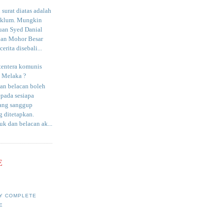
surat diatas adalah
aklum. Mungkin
uan Syed Danial
an Mohor Besar
erita disebali...
tentera komunis
i Melaka ?
an belacan boleh
epada sesiapa
yang sanggup
 ditetapkan.
uk dan belacan ak...
E
Y COMPLETE
E