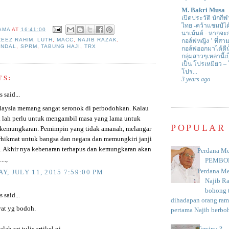
M. Bakri Musa
เปิดประวัติ นักกีฬ
ไทย -คว้าแชมป์ไ
AMA
AT
16:41:00
นาเม้นต์
-
หากจะกล
ZEEZ RAHIM
,
LUTH
,
MACC
,
NAJIB RAZAK
,
กอล์ฟหญิง ’ ที่
ANDAL
,
SPRM
,
TABUNG HAJI
,
TRX
กอล์ฟออกมาได้ดีน
กลุ่มสาวๆเหล่านี้เ
เป็น โปรเหมียว –
โปร...
TS:
3 years ago
said...
aysia memang sangat seronok di perbodohkan. Kalau
ak lah perlu untuk mengambil masa yang lama untuk
POPULAR
kemungkaran. Pemimpin yang tidak amanah, melangar
hikmat untuk bangsa dan negara dan memungkiri janji
i. Akhir nya kebenaran terhapus dan kemungkaran akan
Perdana Me
...,
PEMBO
Perdana Me
Y, JULY 11, 2015 7:59:00 PM
Najib R
bohong t
said...
dihadapan orang rama
at yg bodoh.
pertama Najib berboh