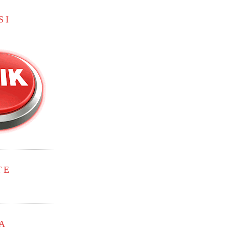
SI
TE
A