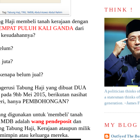
THINK !
g Haji membeli tanah kerajaan dengan
EMPAT PULUH KALI GANDA
dari
 kesudahannya?
belum?
 juta?
kenapa belum jual?
gerusi Tabung Haji yang dibuat DUA
A politician thinks o
ada 9hb Mei 2015, berikutan nasihat
a statesman thinks of
teri, hanya PEMBOHONGAN?
generation. ~James 
ang digunakan untuk 'membeli' tanah
i 1MDB adalah
wang pendeposit
dan
MY BLOG 
g Tabung Haji, Kerajaan ataupun milik
mimpin atau keluarga mereka.
OutSyed The Bo