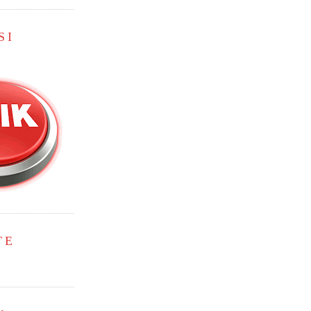
SI
TE