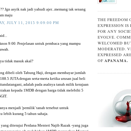
?? Jgn asyik nak jadi yahudi ajer...memang tak senang
lam maju
THE FREEDOM 
Y, JULY 11, 2015 9:09:00 PM
EXPRESSION IS
FOR ANY SOCIE
id...
EVOLVE. COMM
WELCOMED BUT
Anon 9:00. Penjelasan untuk pembaca yang mampu
MODERATED. V
bawah.
EXPRESSED AR
APANAMA.
OF
ya tidak masuk akal?
ang dibeli oleh Tabung Haji, dengan membayar jumlah
88.5 JUTA dengan serta-merta ketika urusan jual beli
itandatangani, adalah pada asalnya tanah milik kerajaan
niakan kepada 1MDB dengan harga tidak melebihi 5
GIT.
nya menjadi 'pemilik' tanah tersebut untuk
u lebih kurang 5 tahun sahaja.
n yang diterajui Perdana Menteri Najib Razak -yang juga