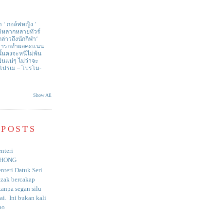
า ‘ กอล์ฟหญิง ’
ด้หลากหลายทัวร์
่าวถึงนักกีฬา‘
สามารถทำผลคะแนน
ั้นคงจะหนีไม่พ้น
ป็นแน่ๆ ไม่ว่าจะ
 โปรเม – โปรโม-
Show All
 POSTS
nteri
HONG
nteri Datuk Seri
azak bercakap
anpa segan silu
i. Ini bukan kali
o...