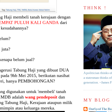
THINK !
g Haji membeli tanah kerajaan dengan
EMPAT PULUH KALI GANDA
dari
 kesudahannya?
belum?
 juta?
kenapa belum jual?
gerusi Tabung Haji yang dibuat DUA
A politician thinks o
ada 9hb Mei 2015, berikutan nasihat
a statesman thinks of
teri, hanya PEMBOHONGAN?
generation. ~James 
ang digunakan untuk 'membeli' tanah
i 1MDB adalah
wang pendeposit
dan
MY BLOG 
g Tabung Haji, Kerajaan ataupun milik
mimpin atau keluarga mereka.
OutSyed The Bo