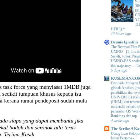
SA
'B
IM
CR
Y
TH
HERE).*
13 hours ago
Dennis Ignatius
The Betrayal That 
UMNO
-
[1] It’s t
Sabah, Johor, Nege
UMNO-PAS coalition
this trajectory … 
5 days ago
KUSEMAN.CO
Daripada Malayan 
 task force yang menyiasat 1MDB juga
global: Analisis kro
pendidikan dan e
 sedikit tumpuan khusus kepada isu
UNIVERSITI Keba
ni kerana ramai pendeposit sudah mula
(UKM) kini tersen
universiti terbaik 
penarafan QS Worl
Rankings dan top ..
ada siapa yang dapat membantu jika
4 weeks ago
ekal bodoh dan seronok bila terus
The Scribe A Ka
n. Terima Kasih
Orang Luar Pelopor
Islam Pertama
-