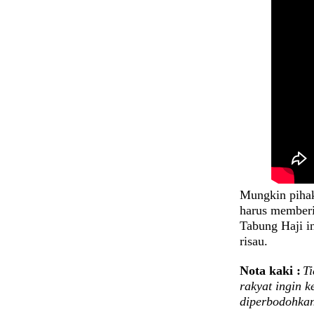
Mungkin pihak
harus memberi
Tabung Haji i
risau.
Nota kaki :
Ti
rakyat ingin k
diperbodohka