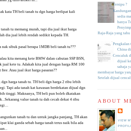
lah yg tulis artikel ni...
Tersipu ?
Kandungan 
k kata TH beli tanah tu dgn harga berlipat kali
sedia m
hanya T
Penyimp
tanah tu memang murah, tapi dia jual ikut harga
Raja-Raja yang tahu c
ah dia jual lebih rendah sedikit kepada TH.
Pengkalan 
a nak sibuk pasal berapa 1MDB beli tanah tu???
China d
Cencaluk d
alau kita menang kete BMW dalan cabutan SSP BSN,
dijual k
ak jual kete tu. Adakah kita jual dengan harga RM 100
sahaja 
 free. Atau jual ikut harga pasaran??
membayar harga yang
Setelah dijual cencal
dgn harga tanah tu. TH beli dgn harga 2 ribu lebih
egi. Tapi ada tanah kat kawasan berdekatan dijual dgn
ebih tinggi. Maknanya, TH beli pun boleh dkatakan
...Sekarang value tanah tu dah cecah dekat 4 ribu
ABOUT M
gi....
angunkan tanah tu dan untuk jangka panjang, TH akan
VIEW M
ipat klai ganda sebab harga tanah terus naik bila ada
PROFIL
an...