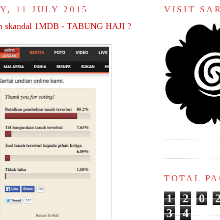
, 11 JULY 2015
VISIT S
an skandal 1MDB - TABUNG HAJI ?
TOTAL P
1
2
0
3
4