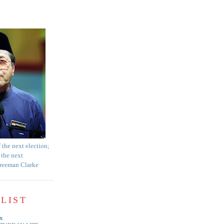
f the next election;
 the next
Freeman Clarke
LIST
x