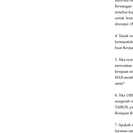
individu 
Kewangan 
tersebut k
untuk 'str
diterajui 
4. Tanah i
bermasalah
buat Keraj
5. Jika sy
merosakan 
kerajaan 
HAJI memb
sama?
6. Jika 1M
anugerah t
TAHUN, yan
Kerajaan B
7. Apakah
layanan is