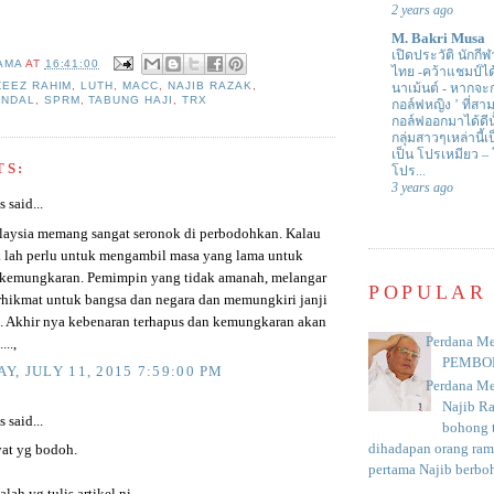
2 years ago
M. Bakri Musa
เปิดประวัติ นักกีฬ
AMA
AT
16:41:00
ไทย -คว้าแชมป์ไ
ZEEZ RAHIM
,
LUTH
,
MACC
,
NAJIB RAZAK
,
นาเม้นต์
-
หากจะกล
ANDAL
,
SPRM
,
TABUNG HAJI
,
TRX
กอล์ฟหญิง ’ ที่
กอล์ฟออกมาได้ดีน
กลุ่มสาวๆเหล่านี้เ
เป็น โปรเหมียว –
TS:
โปร...
3 years ago
said...
aysia memang sangat seronok di perbodohkan. Kalau
ak lah perlu untuk mengambil masa yang lama untuk
kemungkaran. Pemimpin yang tidak amanah, melangar
POPULAR
hikmat untuk bangsa dan negara dan memungkiri janji
i. Akhir nya kebenaran terhapus dan kemungkaran akan
Perdana Me
...,
PEMBO
Y, JULY 11, 2015 7:59:00 PM
Perdana Me
Najib R
said...
bohong t
dihadapan orang rama
at yg bodoh.
pertama Najib berboh