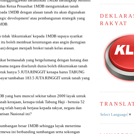
bertanggungjawab melahirkan 1MDB merangkap Menteri
dan Ketua Penasihat 1MDB mengurniakan tanah
epada 1MDB dengan alasan tanah itu akan digunakan
DEKLARA
ategic development' atau pembangunan strategik yang
RAKYAT
1MDB.
tu tidak 'dikurniakan' kepada 1MDB supaya syarikat
 itu boleh membuat keuntungan atas angin (kerugian
aan) dengan menjadi broker tanah kelas atasan.
arikat bermasalah yang bergelumang dengan hutang dan
nama negara diseluruh dunia boleh dikurniakan tanah
untuk hanya 5 JUTA RINGGIT kenapa harus TABUNG
ayar tambahan 183.5 JUTA RINGGIT untuk tanah yang
DB yang baru muncul sekitar tahun 2009 layak untuk
anah kerajaan, kenapa tidak Tabung Haji - berusia 52
TRANSLA
g telah banyak berjasa kepada rakyat, negara dan
arisan Nasional ini?
Select Language
▼
 sumbangan besar 1MDB sehingga layak menerima
temewa ini berbanding sumbangan serta sokongan