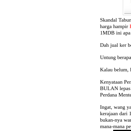
Skandal Tabun
harga hampir
1MDB ini apa
Dah jual ker 
Untung berapa
Kalau belum, 
Kenyataan Pen
BULAN lepas p
Perdana Men
Ingat, wang y
kerajaan dar
bukan-nya wan
mana-mana pe