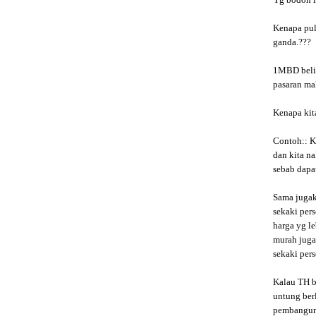
Yg bodoh ia
Kenapa pula
ganda.???
1MBD beli 
pasaran mal
Kenapa kit
Contoh:: K
dan kita n
sebab dapat
Sama jugak 
sekaki pers
harga yg l
murah jugak
sekaki perse
Kalau TH b
untung berl
pembangun