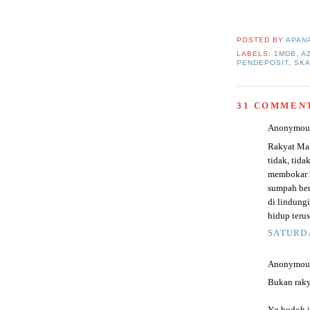
POSTED BY
APAN
LABELS:
1MDB
,
A
PENDEPOSIT
,
SK
31 COMMEN
Anonymous 
Rakyat Mal
tidak, tid
membokar 
sumpah ber
di lindung
hidup terus.
SATURDA
Anonymous 
Bukan raky