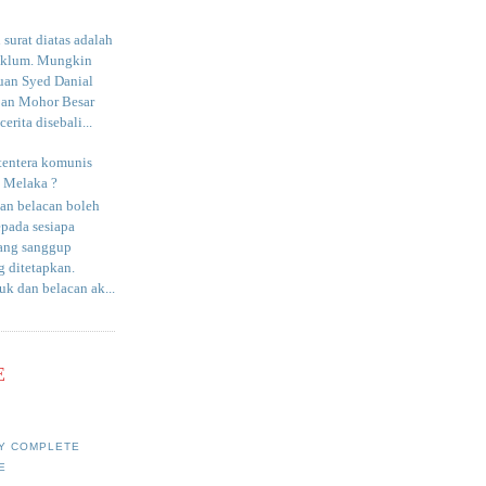
surat diatas adalah
aklum. Mungkin
uan Syed Danial
an Mohor Besar
erita disebali...
tentera komunis
i Melaka ?
an belacan boleh
epada sesiapa
yang sanggup
 ditetapkan.
uk dan belacan ak...
E
Y COMPLETE
E