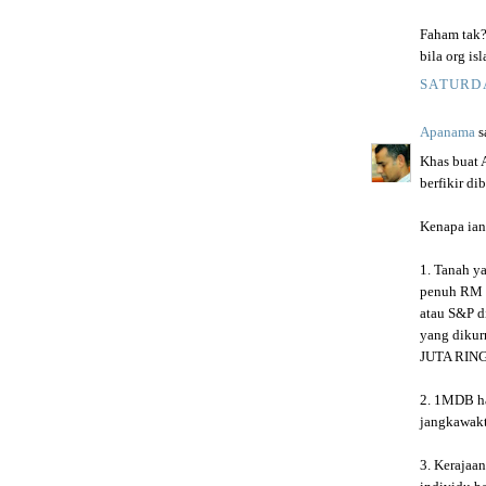
Faham tak?
bila org is
SATURDA
Apanama
sa
Khas buat 
berfikir di
Kenapa ian
1. Tanah y
penuh RM 1
atau S&P d
yang dikur
JUTA RING
2. 1MDB ha
jangkawakt
3. Kerajaa