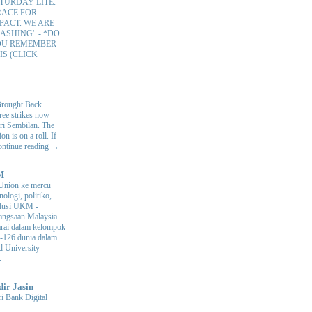
TURDAY LITE:
RACE FOR
PACT. WE ARE
ASHING'.
-
*DO
OU REMEMBER
IS (CLICK
Brought Back
hree strikes now –
ri Sembilan. The
 is on a roll. If
Continue reading →
M
Union ke mercu
nologi, politiko,
volusi UKM
-
ngsaan Malaysia
arai dalam kelompok
ke-126 dunia dalam
d University
.
dir Jasin
i Bank Digital