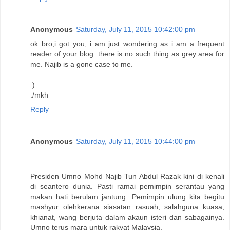
Anonymous
Saturday, July 11, 2015 10:42:00 pm
ok bro,i got you, i am just wondering as i am a frequent
reader of your blog. there is no such thing as grey area for
me. Najib is a gone case to me.
:)
./mkh
Reply
Anonymous
Saturday, July 11, 2015 10:44:00 pm
Presiden Umno Mohd Najib Tun Abdul Razak kini di kenali
di seantero dunia. Pasti ramai pemimpin serantau yang
makan hati berulam jantung. Pemimpin ulung kita begitu
mashyur olehkerana siasatan rasuah, salahguna kuasa,
khianat, wang berjuta dalam akaun isteri dan sabagainya.
Umno terus mara untuk rakyat Malaysia.