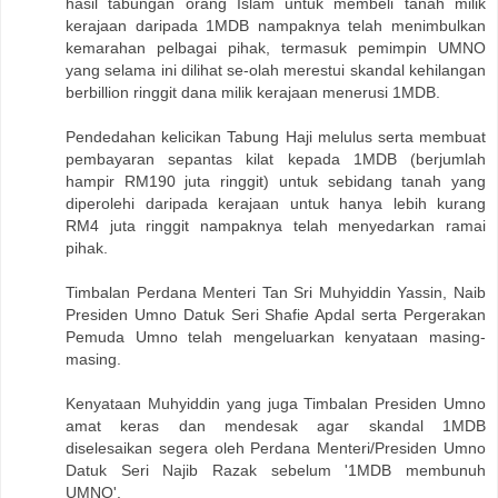
hasil tabungan orang Islam untuk membeli tanah milik
kerajaan daripada 1MDB nampaknya telah menimbulkan
kemarahan pelbagai pihak, termasuk pemimpin UMNO
yang selama ini dilihat se-olah merestui skandal kehilangan
berbillion ringgit dana milik kerajaan menerusi 1MDB.
Pendedahan kelicikan Tabung Haji melulus serta membuat
pembayaran sepantas kilat kepada 1MDB (berjumlah
hampir RM190 juta ringgit) untuk sebidang tanah yang
diperolehi daripada kerajaan untuk hanya lebih kurang
RM4 juta ringgit nampaknya telah menyedarkan ramai
pihak.
Timbalan Perdana Menteri Tan Sri Muhyiddin Yassin, Naib
Presiden Umno Datuk Seri Shafie Apdal serta Pergerakan
Pemuda Umno telah mengeluarkan kenyataan masing-
masing.
Kenyataan Muhyiddin yang juga Timbalan Presiden Umno
amat keras dan mendesak agar skandal 1MDB
diselesaikan segera oleh Perdana Menteri/Presiden Umno
Datuk Seri Najib Razak sebelum '1MDB membunuh
UMNO'.