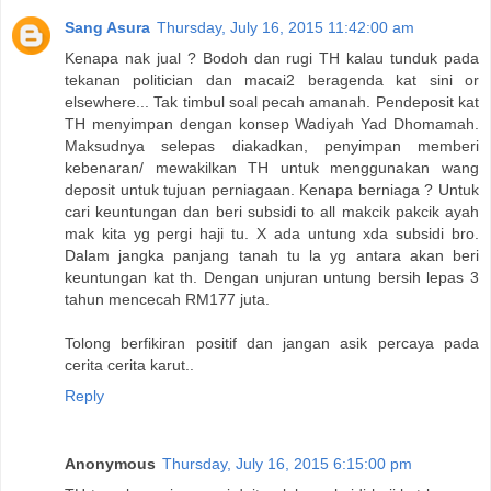
Sang Asura
Thursday, July 16, 2015 11:42:00 am
Kenapa nak jual ? Bodoh dan rugi TH kalau tunduk pada
tekanan politician dan macai2 beragenda kat sini or
elsewhere... Tak timbul soal pecah amanah. Pendeposit kat
TH menyimpan dengan konsep Wadiyah Yad Dhomamah.
Maksudnya selepas diakadkan, penyimpan memberi
kebenaran/ mewakilkan TH untuk menggunakan wang
deposit untuk tujuan perniagaan. Kenapa berniaga ? Untuk
cari keuntungan dan beri subsidi to all makcik pakcik ayah
mak kita yg pergi haji tu. X ada untung xda subsidi bro.
Dalam jangka panjang tanah tu la yg antara akan beri
keuntungan kat th. Dengan unjuran untung bersih lepas 3
tahun mencecah RM177 juta.
Tolong berfikiran positif dan jangan asik percaya pada
cerita cerita karut..
Reply
Anonymous
Thursday, July 16, 2015 6:15:00 pm