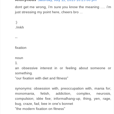
dont get me wrong, i'm sure you know the meaning ..... i'm
just stressing my point here, cheers bro ...
:)
./mkh
--
fixation
noun
1.
an obsessive interest in or feeling about someone or
something.
"our fixation with diet and fitness"
synonyms: obsession with, preoccupation with, mania for;
monomania, fetish, addiction, complex, neurosis,
compulsion; idée fixe; informalhang-up, thing, yen, rage,
bug, craze, fad, bee in one's bonnet
"the modern fixation on fitness"