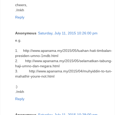
cheers,
./mkh
Reply
Anonymous
Saturday, July 11, 2015 10:26:00 pm
e.g.
1. http://www.apanama.my/2015/05/luahan-hati-timbalan-
presiden-umno-1mdb.html
2. http://www.apanama.my/2015/05/selamatkan-tabung-
haji-umno-dan-negara.html
3. http://www.apanama.my/2015/04/muhyiddin-to-tun-
mahathir-youre-not.html
:)
./mkh
Reply
Anonymous
Saturday, July 11, 2015 10:29:00 pm