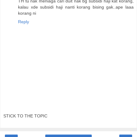
TH tu nak meniaga cari duit nak bg subsidi haji kat korang,
kalau xde subsidi haji nanti korang bising gak..ape laaa
korang ni
Reply
STICK TO THE TOPIC