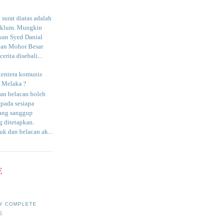
surat diatas adalah
aklum. Mungkin
uan Syed Danial
an Mohor Besar
erita disebali...
tentera komunis
i Melaka ?
an belacan boleh
epada sesiapa
yang sanggup
 ditetapkan.
uk dan belacan ak...
E
Y COMPLETE
E