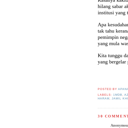
hilang sabar 
institusi yang 
Apa kesudahan 
tak tahu kera
pemimpin nega
yang mula wa
Kita tunggu dan
yang bergelar
POSTED BY
APAN
LABELS:
1MDB
,
A
HARAM
,
JAMIL KH
30 COMMEN
Anonymous 