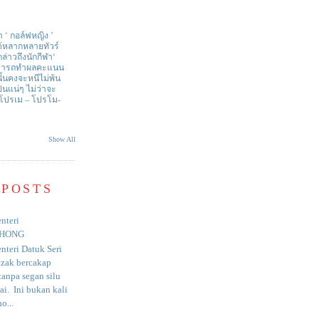
า ‘ กอล์ฟหญิง ’
ด้หลากหลายทัวร์
่าวถึงนักกีฬา‘
สามารถทำผลคะแนน
ั้นคงจะหนีไม่พ้น
ป็นแน่ๆ ไม่ว่าจะ
 โปรเม – โปรโม-
Show All
 POSTS
nteri
HONG
nteri Datuk Seri
azak bercakap
anpa segan silu
i. Ini bukan kali
o...