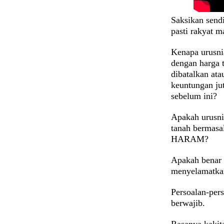
Saksikan sendi
pasti rakyat m
Kenapa urusni
dengan harga 
dibatalkan ata
keuntungan jut
sebelum ini?
Apakah urusni
tanah bermasa
HARAM?
Apakah benar 
menyelamatk
Persoalan-pers
berwajib.
Rasanya kakit