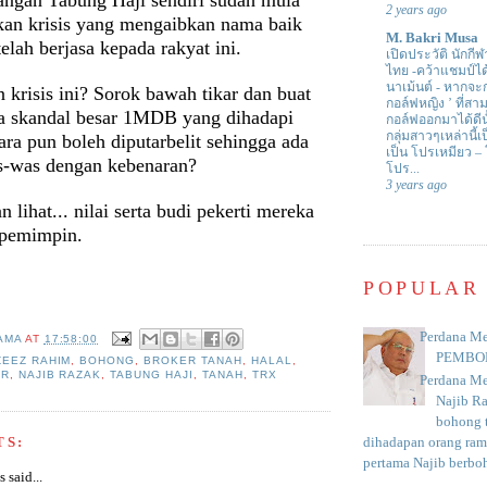
2 years ago
akan krisis yang mengaibkan nama baik
M. Bakri Musa
telah berjasa kepada rakyat ini.
เปิดประวัติ นักกีฬ
ไทย -คว้าแชมป์ไ
นาเม้นต์
-
หากจะกล
krisis ini? Sorok bawah tikar dan buat
กอล์ฟหญิง ’ ที่
na skandal besar 1MDB yang dihadapi
กอล์ฟออกมาได้ดีน
กลุ่มสาวๆเหล่านี้เ
ra pun boleh diputarbelit sehingga ada
เป็น โปรเหมียว –
s-was dengan kebenaran?
โปร...
3 years ago
 lihat... nilai serta budi pekerti mereka
 pemimpin.
POPULAR
Perdana Me
AMA
AT
17:58:00
PEMBO
ZEEZ RAHIM
,
BOHONG
,
BROKER TANAH
,
HALAL
,
IR
,
NAJIB RAZAK
,
TABUNG HAJI
,
TANAH
,
TRX
Perdana Me
Najib R
bohong t
dihadapan orang rama
TS:
pertama Najib berboh
said...