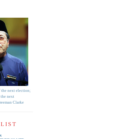
f the next election;
 the next
Freeman Clarke
LIST
x