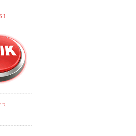
SI
TE