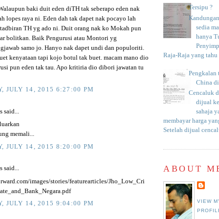
Tersipu ?
Walaupun baki duit eden diTH tak seberapo eden nak
Kandungan 
ah lopes raya ni. Eden dah tak dapet nak pocayo lah
sedia m
adbiran TH yg ado ni. Duit orang nak ko Mokah pun
hanya T
tar bolitkan. Baik Pengurusi atau Montori yg
Penyimp
gjawab samo jo. Hanyo nak dapet undi dan populoriti.
Raja-Raja yang tahu c
buet kenyataan tapi kojo botul tak buet. macam mano dio
usi pun eden tak tau. Apo kritiria dio dibori jawatan tu
Pengkalan 
China d
, JULY 14, 2015 6:27:00 PM
Cencaluk d
dijual k
said...
sahaja 
membayar harga yang
eluarkan
Setelah dijual cencal
ung memali...
, JULY 14, 2015 8:20:00 PM
ABOUT M
said...
forward.com/images/stories/featurearticles/Jho_Low_Cri
ate_and_Bank_Negara.pdf
VIEW M
, JULY 14, 2015 9:04:00 PM
PROFIL