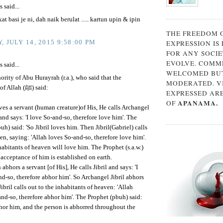
said...
at basi je ni, dah naik berulat ..... kartun upin & ipin
THE FREEDOM 
, JULY 14, 2015 9:58:00 PM
EXPRESSION IS
FOR ANY SOCIE
EVOLVE. COMM
said...
WELCOMED BUT
ority of Abu Hurayrah (r.a.), who said that the
MODERATED. V
Messenger of Allah (ﷺ) said:
EXPRESSED AR
APANAMA.
OF
oves a servant (human creature)of His, He calls Archangel
) and says: 'I love So-and-so, therefore love him'. The
uh) said: 'So Jibril loves him. Then Jibril(Gabriel) calls
en, saying: 'Allah loves So-and-so, therefore love him'.
abitants of heaven will love him. The Prophet (s.a.w.)
 acceptance of him is established on earth.
 abhors a servant [of His], He calls Jibril and says: 'I
d-so, therefore abhor him'. So Archangel Jibril abhors
ibril calls out to the inhabitants of heaven: 'Allah
nd-so, therefore abhor him'. The Prophet (pbuh) said:
hor him, and the person is abhorred throughout the