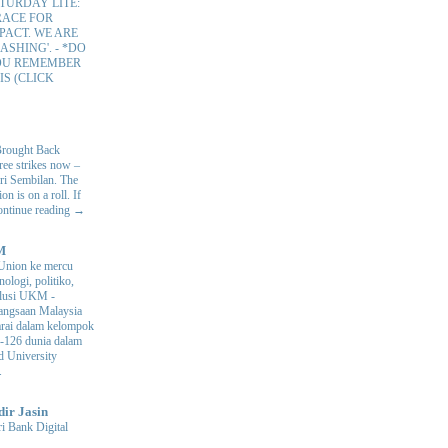
TURDAY LITE:
RACE FOR
PACT. WE ARE
ASHING'.
-
*DO
OU REMEMBER
IS (CLICK
Brought Back
hree strikes now –
ri Sembilan. The
 is on a roll. If
Continue reading →
M
Union ke mercu
nologi, politiko,
volusi UKM
-
ngsaan Malaysia
arai dalam kelompok
ke-126 dunia dalam
d University
.
dir Jasin
i Bank Digital