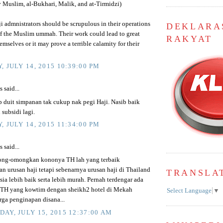
 Muslim, al-Bukhari, Malik, and at-Tirmidzi)
 admnistrators should be scrupulous in their operations
DEKLARA
of the Muslim ummah. Their work could lead to great
RAKYAT
hemselves or it may prove a terrible calamity for their
, JULY 14, 2015 10:39:00 PM
said...
p duit simpanan tak cukup nak pegi Haji. Nasib baik
 subsidi lagi.
, JULY 14, 2015 11:34:00 PM
said...
ong-omongkan kononya TH lah yang terbaik
n urusan haji tetapi sebenarnya urusan haji di Thailand
TRANSLA
ia lebih baik serta lebih murah. Pernah terdengar ada
TH yang kowtim dengan sheikh2 hotel di Mekah
Select Language
▼
rga penginapan disana...
AY, JULY 15, 2015 12:37:00 AM