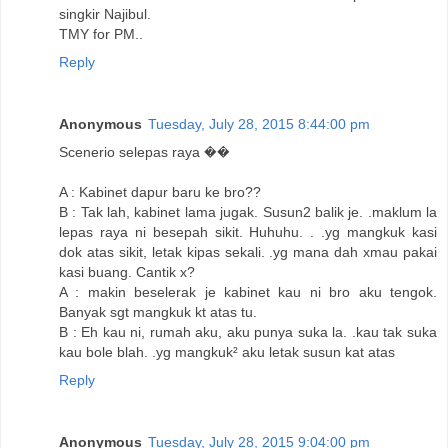
singkir Najibul.
TMY for PM..
Reply
Anonymous
Tuesday, July 28, 2015 8:44:00 pm
Scenerio selepas raya ��
A : Kabinet dapur baru ke bro??
B : Tak lah, kabinet lama jugak. Susun2 balik je. .maklum la
lepas raya ni besepah sikit. Huhuhu. . .yg mangkuk kasi
dok atas sikit, letak kipas sekali. .yg mana dah xmau pakai
kasi buang. Cantik x?
A : makin beselerak je kabinet kau ni bro aku tengok.
Banyak sgt mangkuk kt atas tu.
B : Eh kau ni, rumah aku, aku punya suka la. .kau tak suka
kau bole blah. .yg mangkuk² aku letak susun kat atas
Reply
Anonymous
Tuesday, July 28, 2015 9:04:00 pm