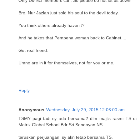
Only UMNO members can. So please do not let us down!"
Bro, Nur Jazlan just sold his soul to the devil today.
You think others already haven't?
And he takes that Pempena woman back to Cabinet....
Get real friend.
Umno are in it for themselves, not for you or me.
Reply
Anonymous
Wednesday, July 29, 2015 12:06:00 am
TSMY pagi tadi sy ada bersama2 dlm majlis rasmi TS di
Matrix Global School Bdr Sri Sendayan NS.
teruskan perjuangan. sy akn tetap bersama TS.