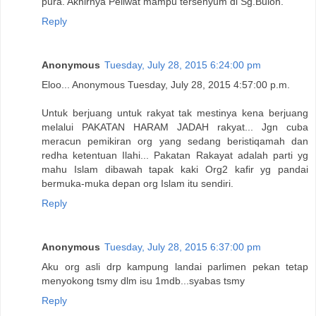
pura. Akhirnya Peliwat mampu tersenyum di Sg.Buloh.
Reply
Anonymous
Tuesday, July 28, 2015 6:24:00 pm
Eloo... Anonymous Tuesday, July 28, 2015 4:57:00 p.m.
Untuk berjuang untuk rakyat tak mestinya kena berjuang
melalui PAKATAN HARAM JADAH rakyat... Jgn cuba
meracun pemikiran org yang sedang beristiqamah dan
redha ketentuan Ilahi... Pakatan Rakayat adalah parti yg
mahu Islam dibawah tapak kaki Org2 kafir yg pandai
bermuka-muka depan org Islam itu sendiri.
Reply
Anonymous
Tuesday, July 28, 2015 6:37:00 pm
Aku org asli drp kampung landai parlimen pekan tetap
menyokong tsmy dlm isu 1mdb...syabas tsmy
Reply