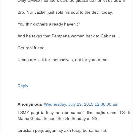
Only UMNO members can. So please do not let us down!"
Bro, Nur Jazlan just sold his soul to the devil today.
You think others already haven't?
And he takes that Pempena woman back to Cabinet....
Get real friend.
Umno are in it for themselves, not for you or me.
Reply
Anonymous
Wednesday, July 29, 2015 12:06:00 am
TSMY pagi tadi sy ada bersama2 dlm majlis rasmi TS di
Matrix Global School Bdr Sri Sendayan NS.
teruskan perjuangan. sy akn tetap bersama TS.