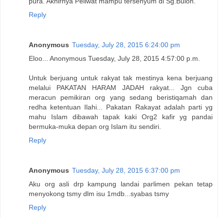
pura. Akhirnya Peliwat mampu tersenyum di Sg.Buloh.
Reply
Anonymous
Tuesday, July 28, 2015 6:24:00 pm
Eloo... Anonymous Tuesday, July 28, 2015 4:57:00 p.m.
Untuk berjuang untuk rakyat tak mestinya kena berjuang
melalui PAKATAN HARAM JADAH rakyat... Jgn cuba
meracun pemikiran org yang sedang beristiqamah dan
redha ketentuan Ilahi... Pakatan Rakayat adalah parti yg
mahu Islam dibawah tapak kaki Org2 kafir yg pandai
bermuka-muka depan org Islam itu sendiri.
Reply
Anonymous
Tuesday, July 28, 2015 6:37:00 pm
Aku org asli drp kampung landai parlimen pekan tetap
menyokong tsmy dlm isu 1mdb...syabas tsmy
Reply