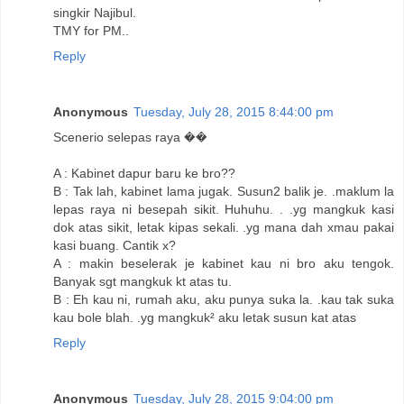
singkir Najibul.
TMY for PM..
Reply
Anonymous
Tuesday, July 28, 2015 8:44:00 pm
Scenerio selepas raya ��
A : Kabinet dapur baru ke bro??
B : Tak lah, kabinet lama jugak. Susun2 balik je. .maklum la
lepas raya ni besepah sikit. Huhuhu. . .yg mangkuk kasi
dok atas sikit, letak kipas sekali. .yg mana dah xmau pakai
kasi buang. Cantik x?
A : makin beselerak je kabinet kau ni bro aku tengok.
Banyak sgt mangkuk kt atas tu.
B : Eh kau ni, rumah aku, aku punya suka la. .kau tak suka
kau bole blah. .yg mangkuk² aku letak susun kat atas
Reply
Anonymous
Tuesday, July 28, 2015 9:04:00 pm