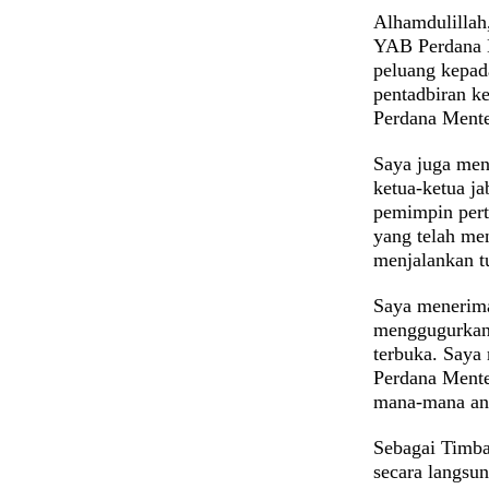
Alhamdulillah
YAB Perdana M
peluang kepad
pentadbiran k
Perdana Mente
Saya juga men
ketua-ketua ja
pemimpin pert
yang telah me
menjalankan t
Saya menerim
menggugurkan 
terbuka. Saya
Perdana Mente
mana-mana ang
Sebagai Timbal
secara langsu