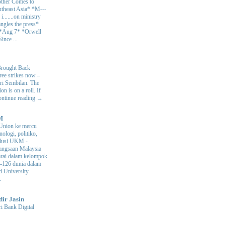
ther Comes to
theast Asia* *M---
s i.......on ministry
angles the press*
 *Aug 7* *Orwell
ince ...
Brought Back
hree strikes now –
ri Sembilan. The
 is on a roll. If
Continue reading →
M
Union ke mercu
nologi, politiko,
volusi UKM
-
ngsaan Malaysia
arai dalam kelompok
ke-126 dunia dalam
d University
.
dir Jasin
i Bank Digital