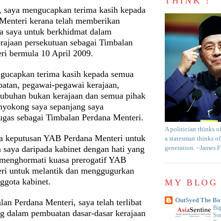
THINK !
, saya mengucapkan terima kasih kepada
enteri kerana telah memberikan
a saya untuk berkhidmat dalam
erajaan persekutuan sebagai Timbalan
ri bermula 10 April 2009.
gucapkan terima kasih kepada semua
batan, pegawai-pegawai kerajaan,
ubuhan bukan kerajaan dan semua pihak
nyokong saya sepanjang saya
ugas sebagai Timbalan Perdana Menteri.
A politician thinks o
a keputusan YAB Perdana Menteri untuk
a statesman thinks of
saya daripada kabinet dengan hati yang
generation. ~James 
 menghormati kuasa prerogatif YAB
ri untuk melantik dan menggugurkan
gota kabinet.
MY BLOG 
OutSyed The Bo
an Perdana Menteri, saya telah terlibat
Big
ng dalam pembuatan dasar-dasar kerajaan
Sou