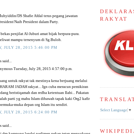
DEKLARA
uhyiddin/DS Shafie Afdal terus pegang jawatan
RAKYAT
resident/Naib President dalam Party.
 bekas penjilat Al-Juburi amat bijak berpura-pura.
eliwat mampu tersenyum di Sg.Buloh.
, JULY 28, 2015 5:46:00 PM
said...
onymous Tuesday, July 28, 2015 4:57:00 p.m.
uang untuk rakyat tak mestinya kena berjuang melalui
ARAM JADAH rakyat... Jgn cuba meracun pemikiran
dang beristiqamah dan redha ketentuan Ilahi... Pakatan
TRANSLA
alah parti yg mahu Islam dibawah tapak kaki Org2 kafir
bermuka-muka depan org Islam itu sendiri.
Select Language
▼
, JULY 28, 2015 6:24:00 PM
said...
WIKIPEDI
li drp kampung landai parlimen pekan tetap menyokong