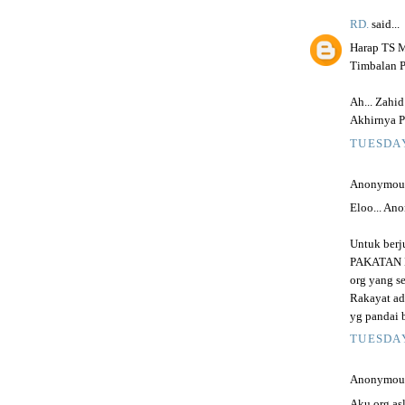
RD.
said...
Harap TS M
Timbalan P
Ah... Zahid
Akhirnya P
TUESDAY
Anonymous 
Eloo... An
Untuk berj
PAKATAN H
org yang se
Rakayat ad
yg pandai 
TUESDAY
Anonymous 
Aku org as