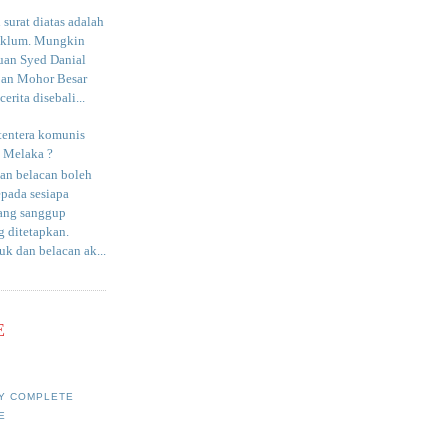
surat diatas adalah
aklum. Mungkin
uan Syed Danial
an Mohor Besar
erita disebali...
tentera komunis
i Melaka ?
an belacan boleh
epada sesiapa
yang sanggup
 ditetapkan.
uk dan belacan ak...
E
Y COMPLETE
E