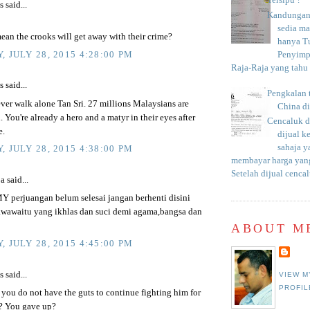
Tersipu ?
said...
Kandungan 
sedia m
ean the crooks will get away with their crime?
hanya T
, JULY 28, 2015 4:28:00 PM
Penyimp
Raja-Raja yang tahu c
said...
Pengkalan 
ver walk alone Tan Sri. 27 millions Malaysians are
China d
 You're already a hero and a matyr in their eyes after
Cencaluk d
e.
dijual k
sahaja 
, JULY 28, 2015 4:38:00 PM
membayar harga yang
Setelah dijual cencal
a said...
 perjuangan belum selesai jangan berhenti disini
awawaitu yang ikhlas dan suci demi agama,bangsa dan
ABOUT M
, JULY 28, 2015 4:45:00 PM
said...
VIEW M
PROFIL
you do not have the guts to continue fighting him for
? You gave up?