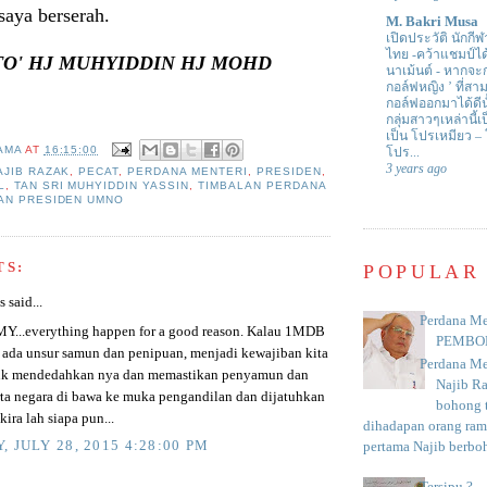
saya berserah.
M. Bakri Musa
เปิดประวัติ นักกีฬ
ไทย -คว้าแชมป์ไ
TO' HJ MUHYIDDIN HJ MOHD
นาเม้นต์
-
หากจะกล
กอล์ฟหญิง ’ ที่
กอล์ฟออกมาได้ดีน
กลุ่มสาวๆเหล่านี้เ
เป็น โปรเหมียว –
AMA
AT
16:15:00
โปร...
3 years ago
AJIB RAZAK
,
PECAT
,
PERDANA MENTERI
,
PRESIDEN
,
L
,
TAN SRI MUHYIDDIN YASSIN
,
TIMBALAN PERDANA
AN PRESIDEN UMNO
TS:
POPULAR
said...
Perdana Me
Y...everything happen for a good reason. Kalau 1MDB
PEMBO
ada unsur samun dan penipuan, menjadi kewajiban kita
Perdana Me
uk mendedahkan nya dan memastikan penyamun dan
Najib R
rta negara di bawa ke muka pengandilan dan dijatuhkan
bohong t
ira lah siapa pun...
dihadapan orang rama
, JULY 28, 2015 4:28:00 PM
pertama Najib berboh