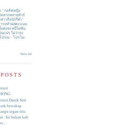
า ‘ กอล์ฟหญิง ’
ด้หลากหลายทัวร์
่าวถึงนักกีฬา‘
สามารถทำผลคะแนน
ั้นคงจะหนีไม่พ้น
ป็นแน่ๆ ไม่ว่าจะ
 โปรเม – โปรโม-
Show All
 POSTS
nteri
HONG
nteri Datuk Seri
azak bercakap
anpa segan silu
i. Ini bukan kali
o...