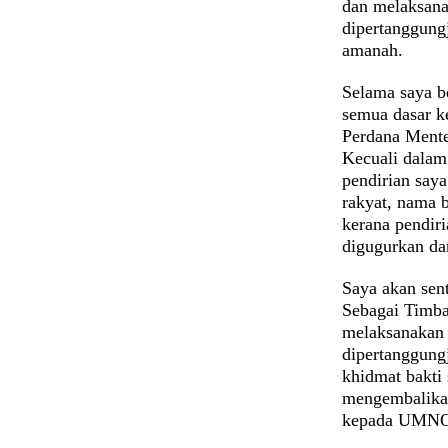
dan melaksana
dipertanggung
amanah.
Selama saya b
semua dasar 
Perdana Mente
Kecuali dalam
pendirian say
rakyat, nama b
kerana pendir
digugurkan da
Saya akan sen
Sebagai Timba
melaksanakan 
dipertanggung
khidmat bakti
mengembalikan
kepada UMN