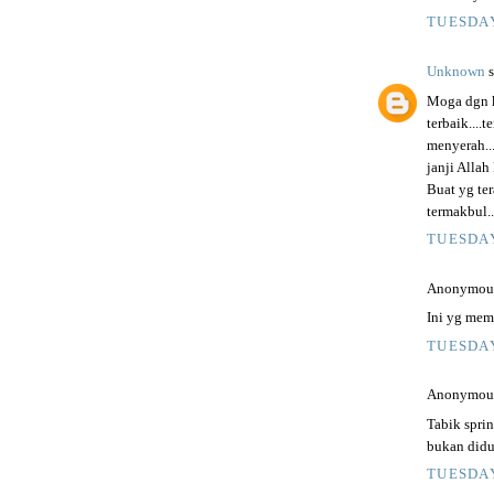
TUESDAY
Unknown
s
Moga dgn 
terbaik....
menyerah...
janji Allah
Buat yg te
termakbul..
TUESDAY
Anonymous 
Ini yg mem
TUESDAY
Anonymous 
Tabik spri
bukan didu
TUESDAY