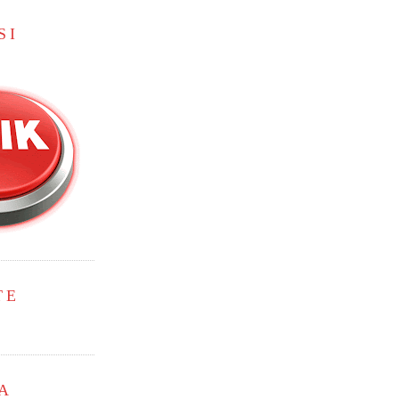
SI
TE
A