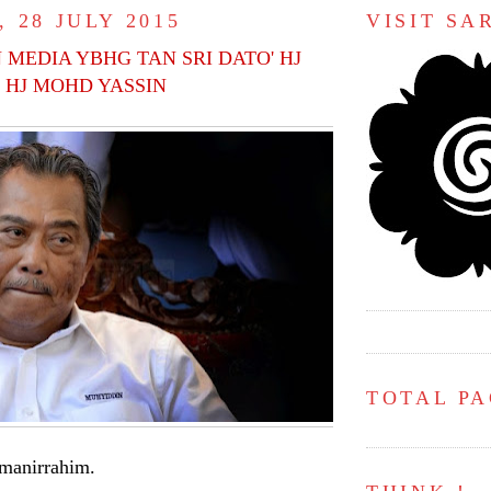
 28 JULY 2015
VISIT S
MEDIA YBHG TAN SRI DATO' HJ
 HJ MOHD YASSIN
TOTAL P
hmanirrahim.