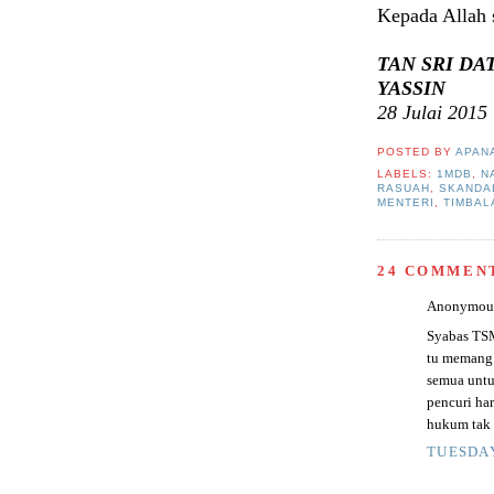
Kepada Allah 
TAN SRI DA
YASSIN
28 Julai 2015
POSTED BY
APAN
LABELS:
1MDB
,
N
RASUAH
,
SKANDA
MENTERI
,
TIMBAL
24 COMMEN
Anonymous 
Syabas TSM
tu memang 
semua unt
pencuri ha
hukum tak k
TUESDAY