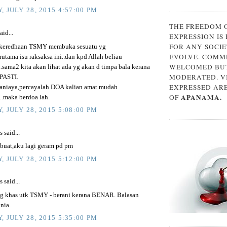
, JULY 28, 2015 4:57:00 PM
THE FREEDOM 
aid...
EXPRESSION IS
FOR ANY SOCIE
keredhaan TSMY membuka sesuatu yg
EVOLVE. COMM
terutama isu raksaksa ini..dan kpd Allah beliau
WELCOMED BUT
.sama2 kita akan lihat ada yg akan d timpa bala kerana
MODERATED. V
 PASTI.
EXPRESSED AR
raniaya,percayalah DOA kalian amat mudah
APANAMA.
OF
..maka berdoa lah.
, JULY 28, 2015 5:08:00 PM
said...
buat,aku lagi geram pd pm
, JULY 28, 2015 5:12:00 PM
said...
ng khas utk TSMY - berani kerana BENAR. Balasan
nia.
, JULY 28, 2015 5:35:00 PM