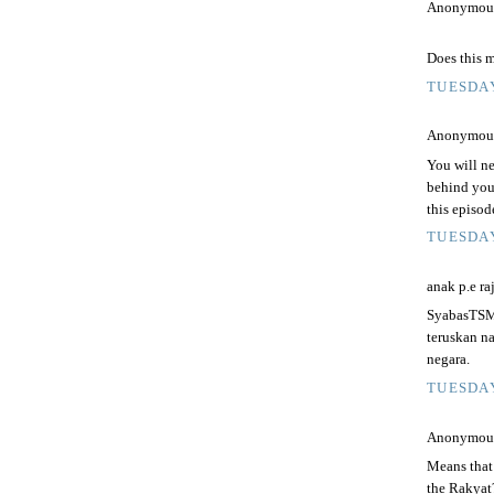
Anonymous 
Does this m
TUESDAY
Anonymous 
You will ne
behind you.
this episod
TUESDAY
anak p.e raj
SyabasTSMY
teruskan n
negara.
TUESDAY
Anonymous 
Means that 
the Rakyat