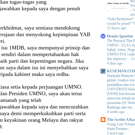
kan tugas-tugas yang
Bro
Sou
jawabkan kepada saya dengan penuh
--’
str
*John Berthelsen*
would be proud* *S
erkhidmat, saya sentiasa mendokong
12 hours ago
kerajaan dan menyokong kepimpinan YAB
Dennis Ignatius
ri.
The Betrayal That 
UMNO
-
[1] It’s t
 isu 1MDB, saya mempunyai prinsip dan
Sabah, Johor, Nege
a sendiri dalam mempertahankan hak
UMNO-PAS coalition
this trajectory … 
aik parti dan kepentingan negara. Jika
4 days ago
ian saya dalam isu ini menyebabkan saya
KUSEMAN.CO
ripada kabinet maka saya redha.
Daripada Malayan 
global: Analisis kro
pendidikan dan e
tiasa setia kepada perjuangan UMNO.
UNIVERSITI Keba
lan Presiden UMNO, saya akan terus
(UKM) kini tersen
universiti terbaik 
amanah yang telah
penarafan QS Worl
jawabkan kepada saya dan mencurahkan
Rankings dan top ..
4 weeks ago
 saya demi memperkukuhkan parti serta
 keyakinan orang Melayu dan rakyat
The Scribe A Ka
Orang Luar Pelopor
O.
Islam Pertama
-
2 years ago