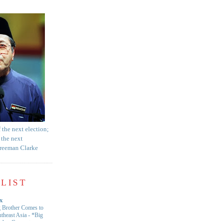
f the next election;
 the next
Freeman Clarke
LIST
x
 Brother Comes to
theast Asia
-
*Big